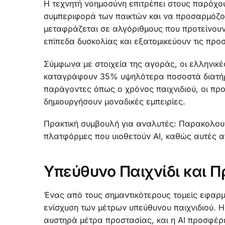
Η τεχνητή νοημοσύνη επιτρέπει στους παρόχο
συμπεριφορά των παικτών και να προσαρμόζουν
μεταφράζεται σε αλγόριθμους που προτείνουν
επίπεδα δυσκολίας και εξατομικεύουν τις πρ
Σύμφωνα με στοιχεία της αγοράς, οι ελληνικέ
καταγράφουν 35% υψηλότερα ποσοστά διατήρη
παράγοντες όπως ο χρόνος παιχνιδιού, οι προτ
δημιουργήσουν μοναδικές εμπειρίες.
Πρακτική συμβουλή για αναλυτές: Παρακολουθή
πλατφόρμες που υιοθετούν AI, καθώς αυτές α
Υπεύθυνο Παιχνίδι και 
Ένας από τους σημαντικότερους τομείς εφαρμ
ενίσχυση των μέτρων υπεύθυνου παιχνιδιού. 
αυστηρά μέτρα προστασίας, και η AI προσφέρ