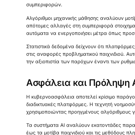
συμπεριφορών.
Αλγόριθμοι μηχανικής μάθησης αναλύουν μοτίβ
απότομες αλλαγές στη συμπεριφορά στοιχηματι
αυτόματα να ενεργοποιήσει μέτρα όπως προσω
Στατιστικά δεδομένα δείχνουν ότι πλατφόρμε
στις αναφορές προβληματικού παιχνιδιού. Αυτό
την αξιοπιστία των παρόχων έναντι των ρυθμι
Ασφάλεια και Πρόληψη 
Η κυβερνοασφάλεια αποτελεί κρίσιμο παράγον
διαδικτυακές πλατφόρμες. Η τεχνητή νοημοσύ
χρησιμοποιώντας προηγμένους αλγόριθμους γ
Τα συστήματα AI αναλύουν εκατοντάδες παρα
έως τα μοτίβα παιχνιδιού και τις μεθόδους π