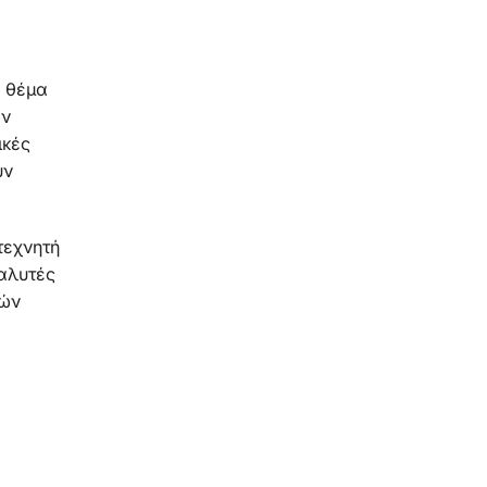
ο θέμα
ών
ικές
ύν
τεχνητή
ναλυτές
κών