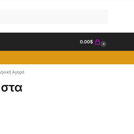
Search
0.00
$
0
ληνική Αγορά
 στα