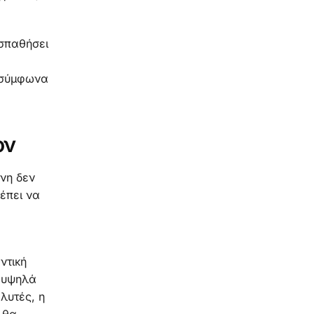
σπαθήσει
% σύμφωνα
ον
ύνη δεν
έπει να
ντική
ν υψηλά
λυτές, η
 θα