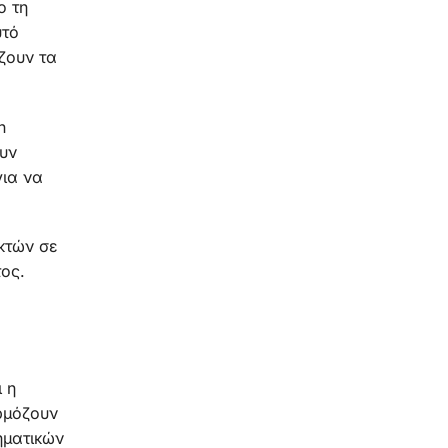
ο τη
υτό
ζουν τα
n
υν
για να
ικτών σε
ος.
 η
ρμόζουν
ηματικών