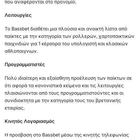
που αναφέρονται στο προνομίο.
Λειτουργίες
Το Bassbet διαθέτει μια πλούσια και ανοικτή λίστα από
παίκτες με την κατηγορία των ρολλερών, χαρτοπαικτικών
παιχνιδιών για 1 κέρσορα του υπολογιστή και κλασικών
αθλοπαιγνιων.
Προγραμματιστές
Πολύ ιδιαίτερη και εξαίσθητη προέλευση των παίκτων σε
ότι αφορά τα κανονιστικά κείμενα και τις λειτουργίες
πλαισιώνονται από τους προγραμματιστούντες και οι
συνιδιοκτητα με την κατηγορία τους του βρετανικής
εταιρίας.
Κινητός Λογαριασμός
Η προσβαση στο Bassbet μέσω της κινητής τηλεφωνίας