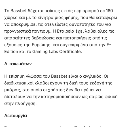
Το Bassbet δέχεται παίκτες εκτός περιορισμού σε 160
χώρες και με το κίνητρα μιας φήμης, που θα καταφέρει
να αποκρυψίσει τις ατελείωτες δυνατότητές του για
προγνωστικά πόντιουμ. Η Εταιρεία έχει λάβει όλες τις
απαραίτητες βεβαιώσεις και πιστοποιήσεις από τις
εξουσίες της Ευρώπης, και συγκεκριμένα από την E-
Edition και το Gaming Labs Certificate.
Δικαιωμάτων
Η επίσημη γλώσσα του Bassbet είναι ο αγγλικός. Οι
διαδικτυακικοί κλάβοι έχουν τη δική τους εκδοχή της
μπάρας, στο οποίο οι χρήστες δεν θα πρέπει να
δίσταζουν να την κατηγοριοποιήσουν ως σαφώς φιλική
στην πλοήγηση.
Λειτουργία