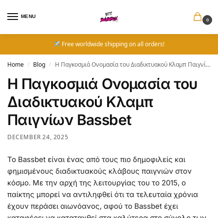
MENU
0
Free worldwide shipping on all orders!
Home
Blog
Η Παγκοσμιά Ονομασία του Διαδικτυακού Κλαμπ Παιγνίων Bassbet
/
/
Η Παγκοσμιά Ονομασία του
Διαδικτυακού Κλαμπ
Παιγνίων Bassbet
DECEMBER 24, 2025
Το Bassbet είναι ένας από τους πιο δημοφιλείς και
φημισμένους διαδικτυακούς κλάβους παιγνιών στον
κόσμο. Με την αρχή της λειτουργίας του το 2015, ο
παίκτης μπορεί να αντιληφθεί ότι τα τελευταία χρόνια
έχουν περάσει αιωνόανος, αφού το Bassbet έχει
καταφέρει να καταταχθεί στα καλύτερα στο σύνολο των