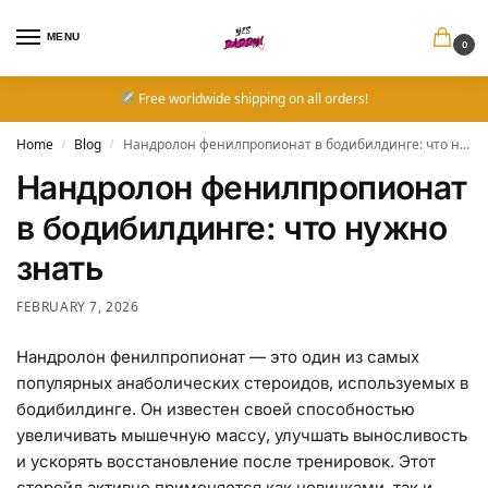
MENU
0
Free worldwide shipping on all orders!
Home
Blog
Нандролон фенилпропионат в бодибилдинге: что нужно знать
/
/
Нандролон фенилпропионат
в бодибилдинге: что нужно
знать
FEBRUARY 7, 2026
Нандролон фенилпропионат — это один из самых
популярных анаболических стероидов, используемых в
бодибилдинге. Он известен своей способностью
увеличивать мышечную массу, улучшать выносливость
и ускорять восстановление после тренировок. Этот
стеройд активно применяется как новичками, так и