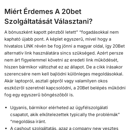
Miért Érdemes A 20bet
Szolgáltatását Választani?
A bónuszként kapott pénzből letett” “fogadásokkal nem
kapható újabb pont. A képlet egyszerű, mivel hogy a
hivatalos LINK révén be fog jönni a magyar oldal, így 20Bet
alternatív link használatára sincs szükséged. Azért persze
nem árt figyelemmel követni az eredeti link működését,
hiszen bármikor változhat ez az állapot. De a cikk írásakor
szerencsére nem kell bajlódni különleges megoldásokkal.
Akár laptopról, asztali gépről vagy valamilyen okos
eszközről szeretnél kapcsolódni, a 20Bet belépés működni
fog egy egyszerű böngészőből is.
Ugyanis, bármikor elérheted az ügyfélszolgálati
csapatot, akik elkötelezettek typically the problémák”
“megoldása iránt.
A cashout szolgáltatás, azaz a company new vesztes