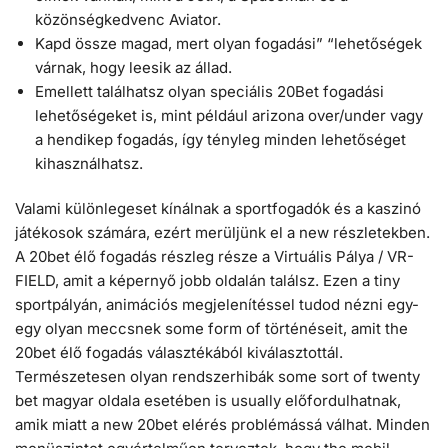
közönségkedvenc Aviator.
Kapd össze magad, mert olyan fogadási” “lehetőségek
várnak, hogy leesik az állad.
Emellett találhatsz olyan speciális 20Bet fogadási
lehetőségeket is, mint például arizona over/under vagy
a hendikep fogadás, így tényleg minden lehetőséget
kihasználhatsz.
Valami különlegeset kínálnak a sportfogadók és a kaszinó
játékosok számára, ezért merüljünk el a new részletekben.
A 20bet élő fogadás részleg része a Virtuális Pálya / VR-
FIELD, amit a képernyő jobb oldalán találsz. Ezen a tiny
sportpályán, animációs megjelenítéssel tudod nézni egy-
egy olyan meccsnek some form of történéseit, amit the
20bet élő fogadás választékából kiválasztottál.
Természetesen olyan rendszerhibák some sort of twenty
bet magyar oldala esetében is usually előfordulhatnak,
amik miatt a new 20bet elérés problémássá válhat. Minden