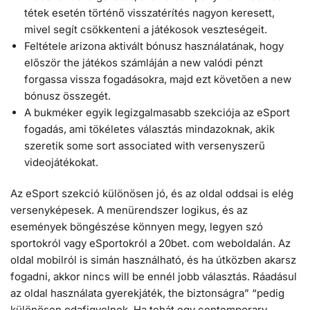
tétek esetén történő visszatérítés nagyon keresett,
mivel segít csökkenteni a játékosok veszteségeit.
Feltétele arizona aktivált bónusz használatának, hogy
először the játékos számláján a new valódi pénzt
forgassa vissza fogadásokra, majd ezt követően a new
bónusz összegét.
A bukméker egyik legizgalmasabb szekciója az eSport
fogadás, ami tökéletes választás mindazoknak, akik
szeretik some sort associated with versenyszerű
videojátékokat.
Az eSport szekció különösen jó, és az oldal oddsai is elég
versenyképesek. A menürendszer logikus, és az
események böngészése könnyen megy, legyen szó
sportokról vagy eSportokról a 20bet. com weboldalán. Az
oldal mobilról is simán használható, és ha útközben akarsz
fogadni, akkor nincs will be ennél jobb választás. Ráadásul
az oldal használata gyerekjáték, the biztonságra” “pedig
különösen odafigyelnek. Ha tehát egy contemporary,