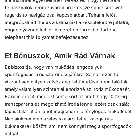
menüszintet egyértelműen terveztek, hogy the mobil
felhasználók nenni zavarodjanak össze some sort with
regards to navigációval kapcsolatban. Tehát mielőtt
megpróbálnád the us alkalmazást a készülékedre juttatni,
engedélyezned kell az ismeretlen forrásból történő
telepítést this folyamat befejezéséhez.
Et Bónuszok, Amik Rád Várnak
Ez biztosítja, hogy van működési engedélyük
sportfogadásra és szerencsejátékra. Sajnos ezen túl
viszont semmilyen külsős cég feltüntetését nem találtuk,
amely valamilyen szinten ellenőrizné az iroda működését.
Ez nem erősíti meg azt some sort of hitet, hogy 100%-ig
transzparens és megbízható iroda lenne, ezért csak saját
tapasztalat útján lehet megismerni a tényleges működését.
Napjainkban igen széles skáláról lehet válogatni a
bukmékerek között, ami nem könnyíti meg a sportfogadók
dolgát.