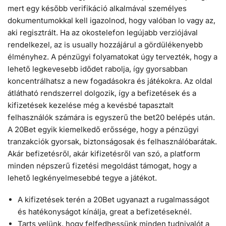
mert egy később verifikáció alkalmával személyes
dokumentumokkal kell igazolnod, hogy valóban lo vagy az,
aki regisztrált. Ha az okostelefon legújabb verziójával
rendelkezel, az is usually hozzájárul a gördülékenyebb
élményhez. A pénzügyi folyamatokat úgy tervezték, hogy a
lehető legkevesebb idődet rabolja, így gyorsabban
koncentrálhatsz a new fogadásokra és játékokra. Az oldal
átlátható rendszerrel dolgozik, így a befizetések és a
kifizetések kezelése még a kevésbé tapasztalt
felhasználók számára is egyszerű the bet20 belépés után.
A 20Bet egyik kiemelkedő erőssége, hogy a pénzügyi
tranzakciók gyorsak, biztonságosak és felhasználóbarátak.
Akár befizetésről, akár kifizetésről van szó, a platform
minden népszerű fizetési megoldást támogat, hogy a
lehető legkényelmesebbé tegye a játékot.
A kifizetések terén a 20Bet ugyanazt a rugalmasságot
és hatékonyságot kínálja, great a befizetéseknél.
Tarts velünk, hogy felfedhessünk minden tudnivalót a