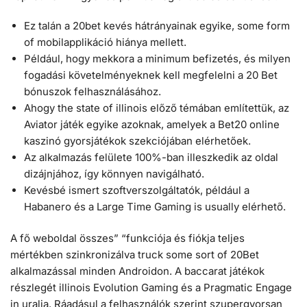
Ez talán a 20bet kevés hátrányainak egyike, some form
of mobilapplikáció hiánya mellett.
Például, hogy mekkora a minimum befizetés, és milyen
fogadási követelményeknek kell megfelelni a 20 Bet
bónuszok felhasználásához.
Ahogy the state of illinois előző témában említettük, az
Aviator játék egyike azoknak, amelyek a Bet20 online
kaszinó gyorsjátékok szekciójában elérhetőek.
Az alkalmazás felülete 100%-ban illeszkedik az oldal
dizájnjához, így könnyen navigálható.
Kevésbé ismert szoftverszolgáltatók, például a
Habanero és a Large Time Gaming is usually elérhető.
A fő weboldal összes” “funkciója és fiókja teljes
mértékben szinkronizálva truck some sort of 20Bet
alkalmazással minden Androidon. A baccarat játékok
részlegét illinois Evolution Gaming és a Pragmatic Engage
in uralja. Ráadásul a felhasználók szerint szupergyorsan