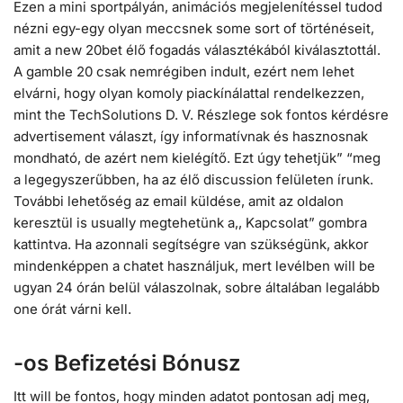
Ezen a mini sportpályán, animációs megjelenítéssel tudod
nézni egy-egy olyan meccsnek some sort of történéseit,
amit a new 20bet élő fogadás választékából kiválasztottál.
A gamble 20 csak nemrégiben indult, ezért nem lehet
elvárni, hogy olyan komoly piackínálattal rendelkezzen,
mint the TechSolutions D. V. Részlege sok fontos kérdésre
advertisement választ, így informatívnak és hasznosnak
mondható, de azért nem kielégítő. Ezt úgy tehetjük” “meg
a legegyszerűbben, ha az élő discussion felületen írunk.
További lehetőség az email küldése, amit az oldalon
keresztül is usually megtehetünk a,, Kapcsolat” gombra
kattintva. Ha azonnali segítségre van szükségünk, akkor
mindenképpen a chatet használjuk, mert levélben will be
ugyan 24 órán belül válaszolnak, sobre általában legalább
one órát várni kell.
-os Befizetési Bónusz
Itt will be fontos, hogy minden adatot pontosan adj meg,