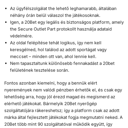
Az ügyfélszolgálat the lehető leghamarabb, általában
néhány órán belül válaszol the játékosoknak.
Igen, a 20Bet egy legális és biztonságos platform, amely
the Secure Outlet Part protokollt használja adataid
védelmére.
Az oldal felépítése tehát logikus, így nem kell
keresgélned, hol találod az adott sportágat vagy
meccset – minden ott van, ahol lennie kell.
Nem tapasztaltunk különösebb fennakadást a 20bet
felületének tesztelése során.
Fontos azonban kiemelni, hogy a bennük elért
nyeremények nem valódi pénzben érhetők el, és csak egy
lehetőség arra, hogy jól érezd magad és megismerd az
elérhető játékokat. Bármelyik 20Bet nyerőgép
szolgáltatójára rákereshetsz; így a platform csak az adott
márka által fejlesztett játékokat fogja megmutatni neked. A
20Bet több mint 90 szolgáltatóval működik együtt, így