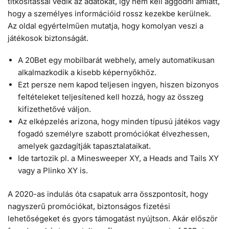
titkosítással védik az adatokat, így nem kell aggódni amiatt,
hogy a személyes információid rossz kezekbe kerülnek.
Az oldal egyértelműen mutatja, hogy komolyan veszi a
játékosok biztonságát.
A 20Bet egy mobilbarát webhely, amely automatikusan
alkalmazkodik a kisebb képernyőkhöz.
Ezt persze nem kapod teljesen ingyen, hiszen bizonyos
feltételeket teljesítened kell hozzá, hogy az összeg
kifizethetővé váljon.
Az elképzelés arizona, hogy minden típusú játékos vagy
fogadó személyre szabott promóciókat élvezhessen,
amelyek gazdagítják tapasztalataikat.
Ide tartozik pl. a Minesweeper XY, a Heads and Tails XY
vagy a Plinko XY is.
A 2020-as indulás óta csapatuk arra összpontosít, hogy
nagyszerű promóciókat, biztonságos fizetési
lehetőségeket és gyors támogatást nyújtson. Akár először