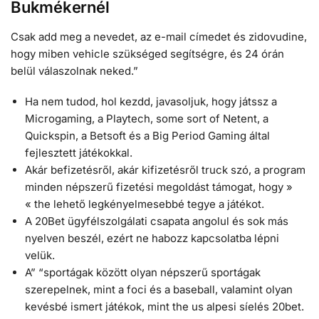
Bukmékernél
Csak add meg a nevedet, az e-mail címedet és zidovudine,
hogy miben vehicle szükséged segítségre, és 24 órán
belül válaszolnak neked.”
Ha nem tudod, hol kezdd, javasoljuk, hogy játssz a
Microgaming, a Playtech, some sort of Netent, a
Quickspin, a Betsoft és a Big Period Gaming által
fejlesztett játékokkal.
Akár befizetésről, akár kifizetésről truck szó, a program
minden népszerű fizetési megoldást támogat, hogy »
« the lehető legkényelmesebbé tegye a játékot.
A 20Bet ügyfélszolgálati csapata angolul és sok más
nyelven beszél, ezért ne habozz kapcsolatba lépni
velük.
A” “sportágak között olyan népszerű sportágak
szerepelnek, mint a foci és a baseball, valamint olyan
kevésbé ismert játékok, mint the us alpesi síelés 20bet.