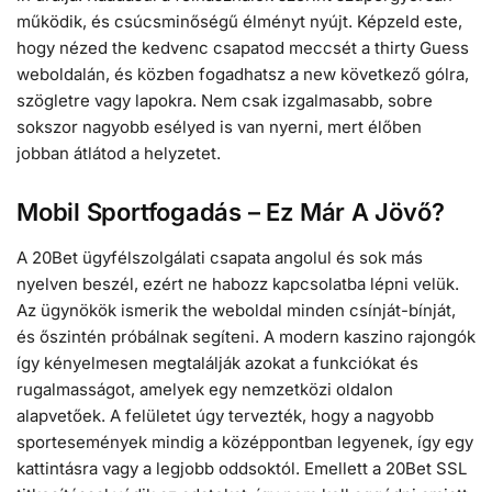
működik, és csúcsminőségű élményt nyújt. Képzeld este,
hogy nézed the kedvenc csapatod meccsét a thirty Guess
weboldalán, és közben fogadhatsz a new következő gólra,
szögletre vagy lapokra. Nem csak izgalmasabb, sobre
sokszor nagyobb esélyed is van nyerni, mert élőben
jobban átlátod a helyzetet.
Mobil Sportfogadás – Ez Már A Jövő?
A 20Bet ügyfélszolgálati csapata angolul és sok más
nyelven beszél, ezért ne habozz kapcsolatba lépni velük.
Az ügynökök ismerik the weboldal minden csínját-bínját,
és őszintén próbálnak segíteni. A modern kaszino rajongók
így kényelmesen megtalálják azokat a funkciókat és
rugalmasságot, amelyek egy nemzetközi oldalon
alapvetőek. A felületet úgy tervezték, hogy a nagyobb
sportesemények mindig a középpontban legyenek, így egy
kattintásra vagy a legjobb oddsoktól. Emellett a 20Bet SSL