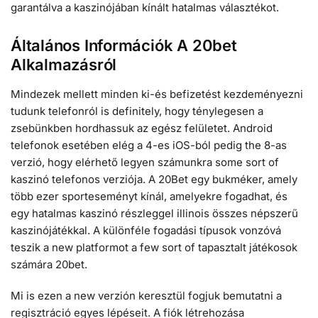
garantálva a kaszinójában kínált hatalmas választékot.
Általános Információk A 20bet
Alkalmazásról
Mindezek mellett minden ki-és befizetést kezdeményezni
tudunk telefonról is definitely, hogy ténylegesen a
zsebünkben hordhassuk az egész felületet. Android
telefonok esetében elég a 4-es iOS-ból pedig the 8-as
verzió, hogy elérhető legyen számunkra some sort of
kaszinó telefonos verziója. A 20Bet egy bukméker, amely
több ezer sporteseményt kínál, amelyekre fogadhat, és
egy hatalmas kaszinó részleggel illinois összes népszerű
kaszinójátékkal. A különféle fogadási típusok vonzóvá
teszik a new platformot a few sort of tapasztalt játékosok
számára 20bet.
Mi is ezen a new verzión keresztül fogjuk bemutatni a
regisztráció egyes lépéseit. A fiók létrehozása