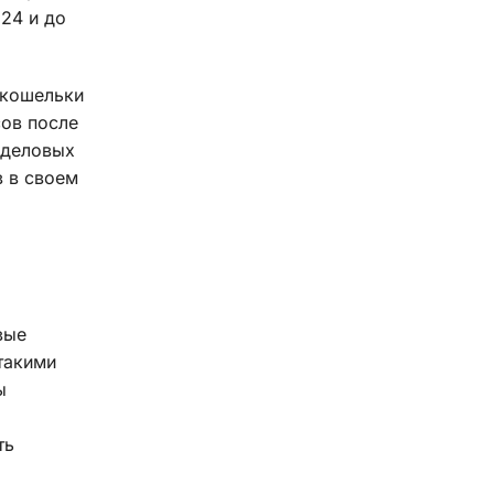
24 и до
 кошельки
сов после
 деловых
 в своем
вые
такими
ы
ть