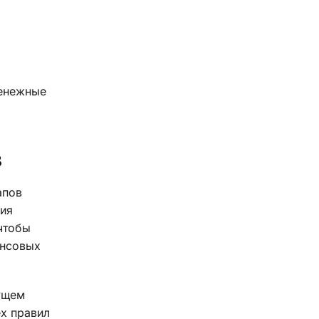
денежные
в
апов
ния
 чтобы
ансовых
кущем
ех правил