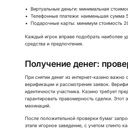
Виртуальные деньги: минимальная стоимос
Телефонные платежи: наименьшая сумма 5
Подарочные карты: минимум стоимость 2
Каждый игрок вправе подобрать наиболее у
средства и предпочтения.
Получение денег: прове
При снятии денег из интернет-казино важно 
верификации и рассмотрения заявок. Верифи
идентичности участника. Казино требует пре
гарантировать правомерность сделки. Этот 
махинаций.
После положительной проверки бумаг запрос
этапе игорное заведение, с учетом спинто к