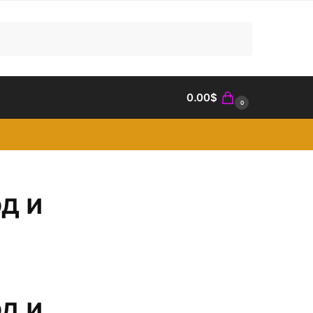
Search
0.00
$
0
д и
д и