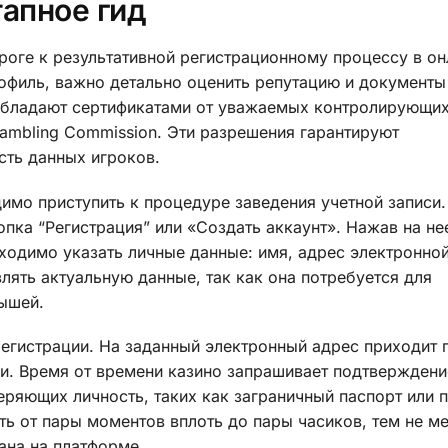
тапное гид
оге к результативной регистрационному процессу в он
офиль, важно детально оценить репутацию и документы
обладают сертификатами от уважаемых контролирующих
 Gambling Commission. Эти разрешения гарантируют
сть данных игроков.
имо приступить к процедуре заведения учетной записи.
опка “Регистрация” или «Создать аккаунт». Нажав на не
бходимо указать личные данные: имя, адрес электронной
лять актуальную данные, так как она потребуется для
ышей.
егистрации. На заданный электронный адрес приходит 
и. Время от времени казино запрашивает подтверждени
еряющих личность, таких как заграничный паспорт или 
ть от пары моментов вплоть до пары часиков, тем не м
ана на платформе.