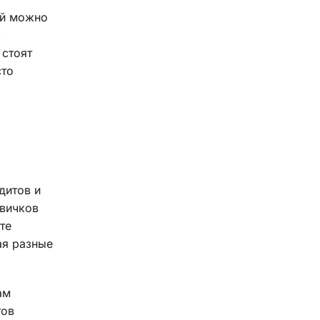
ий можно
,
 стоят
сто
дитов и
овичков
те
ая разные
ам
тов