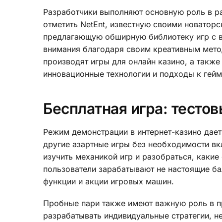
Разработчики выполняют основную роль в р
отметить NetEnt, известную своими новатор
предлагающую обширную библиотеку игр с вы
внимания благодаря своим креативным мето
производят игры для онлайн казино, а также
инновационные технологии и подходы к гей
Бесплатная игра: тесто
Режим демонстрации в интернет-казино дае
другие азартные игры без необходимости вк
изучить механикой игр и разобраться, какие
пользователи зарабатывают не настоящие ба
функции и акции игровых машин.
Пробные пари также имеют важную роль в п
разрабатывать индивидуальные стратегии, н