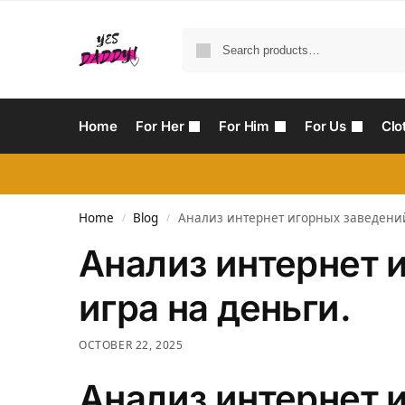
Home
For Her
For Him
For Us
Clo
Home
Blog
Анализ интернет игорных заведений:
/
/
Анализ интернет и
игра на деньги.
OCTOBER 22, 2025
Анализ интернет и