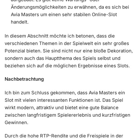
Änderungsmöglichkeiten zu erwähnen, da es sich bei
Avia Masters um einen sehr stabilen Online-Slot
handelt.
In diesem Abschnitt möchte ich betonen, dass die
verschiedenen Themen in der Spielwelt ein sehr großes
Potenzial bieten. Sie sind nicht nur eine bloße Dekoration,
sondern auch das Hauptthema des Spiels selbst und
beziehen sich auf die möglichen Ergebnisse eines Slots.
Nachbetrachtung
Ich bin zum Schluss gekommen, dass Avia Masters ein
Slot mit vielen interessanten Funktionen ist. Das Spiel
wirkt modern, attraktiv und bietet eine gute Balance
zwischen langfristigem Spielererlebnis und kurzfristigen
Gewinnen.
Durch die hohe RTP-Rendite und die Freispiele in der