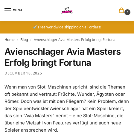
MENU
0
Free worldwide shipping on all orders!
Home
Blog
Avienschlager Avia Masters Erfolg bringt Fortuna
/
/
Avienschlager Avia Masters
Erfolg bringt Fortuna
DECEMBER 18, 2025
Wenn man von Slot-Maschinen spricht, sind die Themen
oft bekannt und vertraut: Früchte, Wunder, Ägypten oder
Römer. Doch was ist mit den Fliegern? Kein Problem, denn
der Spieleentwickler Avienschlager hat ein Spiel kreiert,
das sich "Avia Masters" nennt – eine Slot-Maschine, die
über eine Vielzahl von Features verfügt und auch neue
Spieler ansprechen wird.