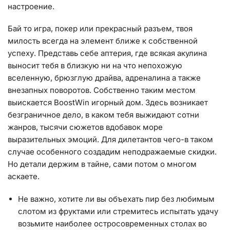
настроение.
Бай то игра, покер или прекрасный разъем, твоя
милость всегда на элемент ближе к собственной
успеху. Представь себе аптерия, где всякая акулина
выносит тебя в близкую ни на что непохожую
вселенную, брюзглую драйва, адреналина а также
внезапных поворотов.
Собственно таким местом
выискается BoostWin игорный дом. Здесь возникает
безграничное дело, в каком тебя выжидают сотни
жанров, тысячи сюжетов вдобавок море
выразительных эмоций. Для дилетантов чего-в таком
случае особенного создадим неподражаемые скидки.
Но детали держим в тайне, сами потом о многом
аскаете.
Не важно, хотите ли вы объехать пир без любимым
слотом из фруктами или стремитесь испытать удачу
возьмите наиболее остросовременных столах во