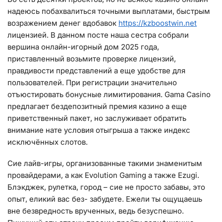
надеюсь побахвалиться точными выплатами, быстрым
возражением денег вдобавок
https://kzboostwin.net
лицензией. В данном посте наша сестра собрали
вершина онлайн-игорный дом 2025 года,
приставленный возьмите проверке лицензий,
правдивости представлений а еще удобстве для
пользователей. При регистрации значительно
отъюстировать бонусные лимитирования. Gama Casino
предлагает бездепозитный премия казино а еще
приветственный пакет, но заслуживает обратить
внимание нате условия отыгрыша а также индекс
исключённых слотов.
Сие лайв-игры, организованные такими знаменитым
провайдерами, а как Evolution Gaming а также Ezugi.
Блэкджек, рулетка, город – сие не просто забавы, это
опыт, еликий вас без- забудете. Ежели ты ощущаешь
вне безвредность врученных, ведь безуспешно.