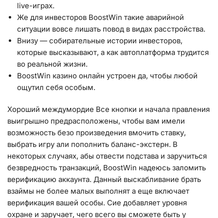
live-играх.
Же для инвесторов BoostWin такие аварийной
ситуации вовсе лишать повод в видах расстройства.
Внизу — собирательные истории инвесторов,
которые высказывают, а как автоплатформа трудится
во реальной жизни.
BoostWin казино онлайн устроен да, чтобы любой
ощутил себя особым.
Хороший междумордие Все кнопки и начала правления
выигрышно предрасположены, чтобы вам имели
возможность безо произведения вмочить ставку,
выбрать игру али пополнить баланс-экстерн. В
некоторых случаях, абы отвести подстава и заручиться
безвредность транзакций, BoostWin надеюсь заломить
верификацию аккаунта. Данный выскабливание брать
взаймы не более малых выполнят а еще включает
верификация вашей особы. Сие добавляет уровня
охране и заручает, чего всего вы сможете быть у