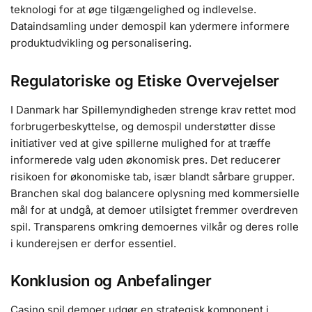
teknologi for at øge tilgængelighed og indlevelse.
Dataindsamling under demospil kan ydermere informere
produktudvikling og personalisering.
Regulatoriske og Etiske Overvejelser
I Danmark har Spillemyndigheden strenge krav rettet mod
forbrugerbeskyttelse, og demospil understøtter disse
initiativer ved at give spillerne mulighed for at træffe
informerede valg uden økonomisk pres. Det reducerer
risikoen for økonomiske tab, især blandt sårbare grupper.
Branchen skal dog balancere oplysning med kommersielle
mål for at undgå, at demoer utilsigtet fremmer overdreven
spil. Transparens omkring demoernes vilkår og deres rolle
i kunderejsen er derfor essentiel.
Konklusion og Anbefalinger
Casino spil demoer udgør en strategisk komponent i