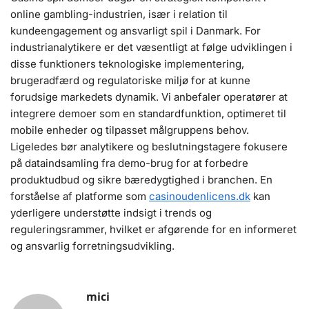
online gambling-industrien, især i relation til
kundeengagement og ansvarligt spil i Danmark. For
industrianalytikere er det væsentligt at følge udviklingen i
disse funktioners teknologiske implementering,
brugeradfærd og regulatoriske miljø for at kunne
forudsige markedets dynamik. Vi anbefaler operatører at
integrere demoer som en standardfunktion, optimeret til
mobile enheder og tilpasset målgruppens behov.
Ligeledes bør analytikere og beslutningstagere fokusere
på dataindsamling fra demo-brug for at forbedre
produktudbud og sikre bæredygtighed i branchen. En
forståelse af platforme som
casinoudenlicens.dk
kan
yderligere understøtte indsigt i trends og
reguleringsrammer, hvilket er afgørende for en informeret
og ansvarlig forretningsudvikling.
mici