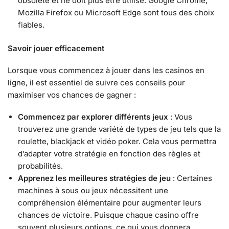
obsolète et ne doit plus être utilisé. Google Chrome,
Mozilla Firefox ou Microsoft Edge sont tous des choix
fiables.
Savoir jouer efficacement
Lorsque vous commencez à jouer dans les casinos en
ligne, il est essentiel de suivre ces conseils pour
maximiser vos chances de gagner :
Commencez par explorer différents jeux
: Vous
trouverez une grande variété de types de jeu tels que la
roulette, blackjack et vidéo poker. Cela vous permettra
d’adapter votre stratégie en fonction des règles et
probabilités.
Apprenez les meilleures stratégies de jeu
: Certaines
machines à sous ou jeux nécessitent une
compréhension élémentaire pour augmenter leurs
chances de victoire. Puisque chaque casino offre
souvent plusieurs options, ce qui vous donnera