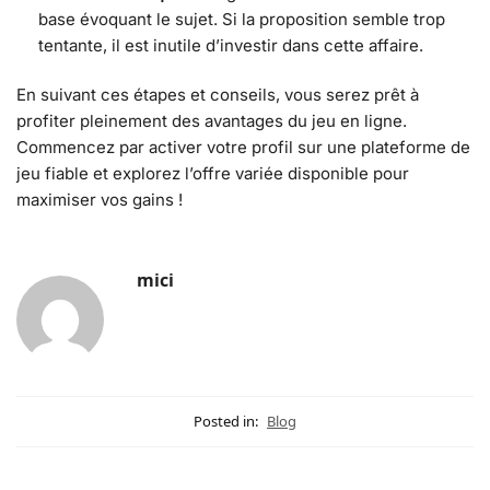
base évoquant le sujet. Si la proposition semble trop
tentante, il est inutile d’investir dans cette affaire.
En suivant ces étapes et conseils, vous serez prêt à
profiter pleinement des avantages du jeu en ligne.
Commencez par activer votre profil sur une plateforme de
jeu fiable et explorez l’offre variée disponible pour
maximiser vos gains !
mici
Posted in:
Blog