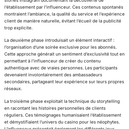
stories Instagram documentant la découverte de
l’établissement par l’influenceur. Ces contenus spontanés
montraient l’ambiance, la qualité du service et l’expérience
client de manière naturelle, évitant l’écueil de la publicité
trop explicite.
La deuxième phase introduisait un élément interactif :
l’organisation d’une soirée exclusive pour les abonnés.
Cette approche générait un sentiment d’exclusivité tout en
permettant à l’influenceur de créer du contenu
authentique avec de vraies personnes. Les participants
devenaient involontairement des ambassadeurs
secondaires, partageant leur expérience sur leurs propres
réseaux.
La troisième phase exploitait la technique du storytelling
en racontant les histoires personnelles de clients
réguliers. Ces témoignages humanisaient l’établissement
et démystifiaient l’univers du casino pour les néophytes.
L’influenceur présentait également les différents jeux