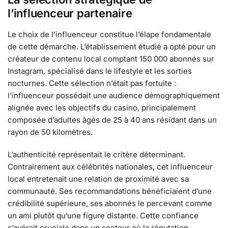
l’influenceur partenaire
Le choix de l’influenceur constitue l’élape fondamentale
de cette démarche. L’établissement étudié a opté pour un
créateur de contenu local comptant 150 000 abonnés sur
Instagram, spécialisé dans le lifestyle et les sorties
nocturnes. Cette sélection n’était pas fortuite :
l’influenceur possédait une audience démographiquement
alignée avec les objectifs du casino, principalement
composée d’adultes âgés de 25 à 40 ans résidant dans un
rayon de 50 kilomètres.
L’authenticité représentait le critère déterminant.
Contrairement aux célébrités nationales, cet influenceur
local entretenait une relation de proximité avec sa
communauté. Ses recommandations bénéficiaient d’une
crédibilité supérieure, ses abonnés le percevant comme
un ami plutôt qu’une figure distante. Cette confiance
s’avérait cruciale dans un secteur où la réputation