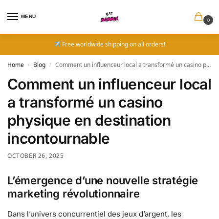
MENU
0
Free worldwide shipping on all orders!
Home
Blog
Comment un influenceur local a transformé un casino physique en destination incontournable
/
/
Comment un influenceur local
a transformé un casino
physique en destination
incontournable
OCTOBER 26, 2025
L’émergence d’une nouvelle stratégie
marketing révolutionnaire
Dans l’univers concurrentiel des jeux d’argent, les