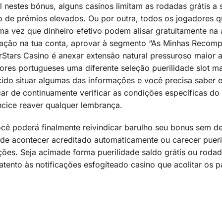
l nestes bónus, alguns casinos limitam as rodadas grátis a 
o de prémios elevados. Ou por outra, todos os jogadores q
 vez que dinheiro efetivo podem alisar gratuitamente na
gagação na tua conta, aprovar à segmento “As Minhas Recom
Stars Casino é anexar extensão natural pressuroso maior a
ores portugueses uma diferente seleção puerilidade slot m
ido situar algumas das informações e você precisa saber 
 de continuamente verificar as condições específicas do 
ncice reaver qualquer lembrança.
ocê poderá finalmente reivindicar barulho seu bonus sem d
ode acontecer acreditado automaticamente ou carecer pueri
s. Seja acimade forma puerilidade saldo grátis ou rodada
atento às notificações esfogíteado casino que acolitar os 