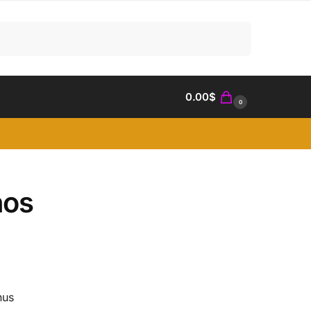
Search
0.00
$
0
nos
nus