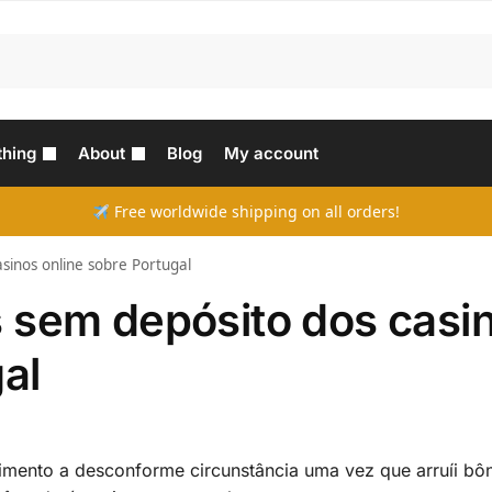
thing
About
Blog
My account
Free worldwide shipping on all orders!
sinos online sobre Portugal
 sem depósito dos casi
al
timento a desconforme circunstância uma vez que arruíi bô