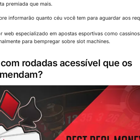
eta premiada que mais.
e informarão quanto céu você tem para aguardar aos requ
tor web especializado em apostas esportivas como cassinos 
almente para bempregar sobre slot machines.
 com rodadas acessível que os
comendam?