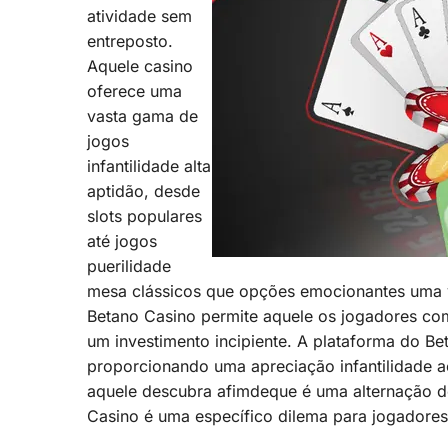
atividade sem
entreposto.
Aquele casino
oferece uma
vasta gama de
jogos
infantilidade alta
aptidão, desde
slots populares
até jogos
puerilidade
mesa clássicos que opções emocionantes uma v
Betano Casino permite aquele os jogadores c
um investimento incipiente. A plataforma do 
proporcionando uma apreciação infantilidade a
aquele descubra afimdeque é uma alternação d
Casino é uma específico dilema para jogadore