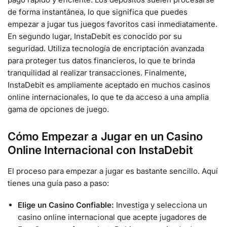
de forma instantánea, lo que significa que puedes
empezar a jugar tus juegos favoritos casi inmediatamente.
En segundo lugar, InstaDebit es conocido por su
seguridad. Utiliza tecnología de encriptación avanzada
para proteger tus datos financieros, lo que te brinda
tranquilidad al realizar transacciones. Finalmente,
InstaDebit es ampliamente aceptado en muchos casinos
online internacionales, lo que te da acceso a una amplia
gama de opciones de juego.
Cómo Empezar a Jugar en un Casino
Online Internacional con InstaDebit
El proceso para empezar a jugar es bastante sencillo. Aquí
tienes una guía paso a paso:
Elige un Casino Confiable:
Investiga y selecciona un
casino online internacional que acepte jugadores de