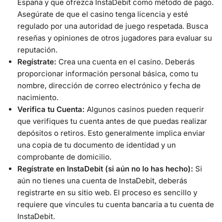
España y que ofrezca InstaDebit como método de pago.
Asegúrate de que el casino tenga licencia y esté
regulado por una autoridad de juego respetada. Busca
reseñas y opiniones de otros jugadores para evaluar su
reputación.
Regístrate:
Crea una cuenta en el casino. Deberás
proporcionar información personal básica, como tu
nombre, dirección de correo electrónico y fecha de
nacimiento.
Verifica tu Cuenta:
Algunos casinos pueden requerir
que verifiques tu cuenta antes de que puedas realizar
depósitos o retiros. Esto generalmente implica enviar
una copia de tu documento de identidad y un
comprobante de domicilio.
Regístrate en InstaDebit (si aún no lo has hecho):
Si
aún no tienes una cuenta de InstaDebit, deberás
registrarte en su sitio web. El proceso es sencillo y
requiere que vincules tu cuenta bancaria a tu cuenta de
InstaDebit.