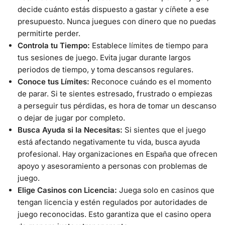
decide cuánto estás dispuesto a gastar y cíñete a ese
presupuesto. Nunca juegues con dinero que no puedas
permitirte perder.
Controla tu Tiempo:
Establece límites de tiempo para
tus sesiones de juego. Evita jugar durante largos
periodos de tiempo, y toma descansos regulares.
Conoce tus Límites:
Reconoce cuándo es el momento
de parar. Si te sientes estresado, frustrado o empiezas
a perseguir tus pérdidas, es hora de tomar un descanso
o dejar de jugar por completo.
Busca Ayuda si la Necesitas:
Si sientes que el juego
está afectando negativamente tu vida, busca ayuda
profesional. Hay organizaciones en España que ofrecen
apoyo y asesoramiento a personas con problemas de
juego.
Elige Casinos con Licencia:
Juega solo en casinos que
tengan licencia y estén regulados por autoridades de
juego reconocidas. Esto garantiza que el casino opera