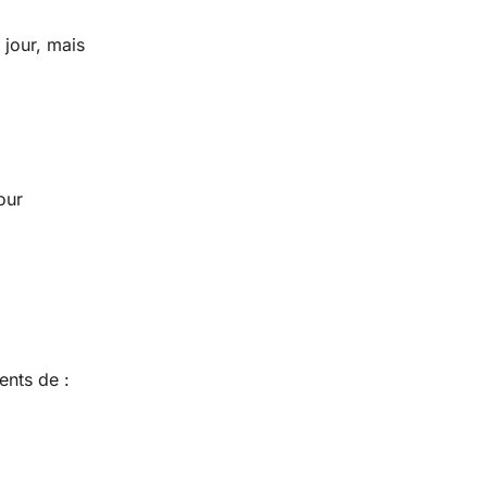
 jour, mais
our
ents de :