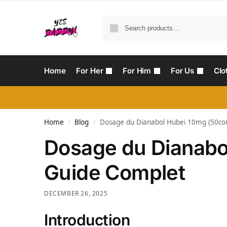
Home
For Her
For Him
For Us
Clo
Home
Blog
Dosage du Dianabol Hubei 10mg (50co
/
/
Dosage du Dianabo
Guide Complet
DECEMBER 26, 2025
Introduction