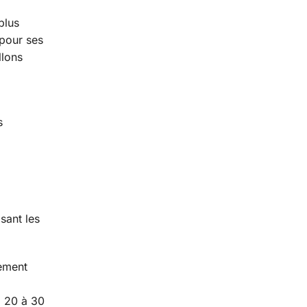
plus
 pour ses
llons
s
sant les
ement
à 20 à 30