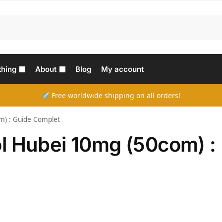
thing
About
Blog
My account
Free worldwide shipping on all orders!
m) : Guide Complet
l Hubei 10mg (50com) :