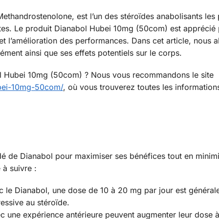
thandrostenolone, est l’un des stéroïdes anabolisants les 
thlètes. Le produit Dianabol Hubei 10mg (50com) est apprécié
et l’amélioration des performances. Dans cet article, nous a
nt ainsi que ses effets potentiels sur le corps.
bol Hubei 10mg (50com) ? Nous vous recommandons le site
ubei-10mg-50com/
, où vous trouverez toutes les information
dé de Dianabol pour maximiser ses bénéfices tout en minimi
 à suivre :
le Dianabol, une dose de 10 à 20 mg par jour est général
essive au stéroïde.
ec une expérience antérieure peuvent augmenter leur dose 