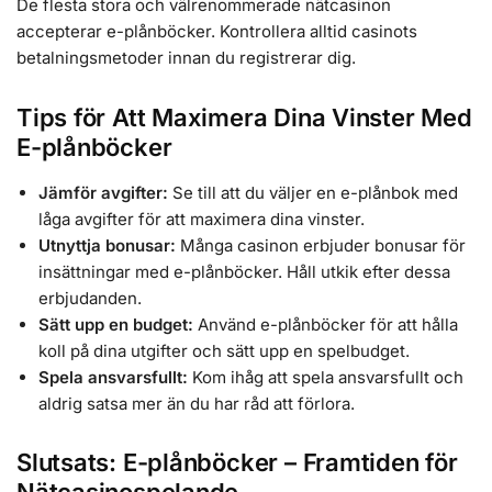
De flesta stora och välrenommerade nätcasinon
accepterar e-plånböcker. Kontrollera alltid casinots
betalningsmetoder innan du registrerar dig.
Tips för Att Maximera Dina Vinster Med
E-plånböcker
Jämför avgifter:
Se till att du väljer en e-plånbok med
låga avgifter för att maximera dina vinster.
Utnyttja bonusar:
Många casinon erbjuder bonusar för
insättningar med e-plånböcker. Håll utkik efter dessa
erbjudanden.
Sätt upp en budget:
Använd e-plånböcker för att hålla
koll på dina utgifter och sätt upp en spelbudget.
Spela ansvarsfullt:
Kom ihåg att spela ansvarsfullt och
aldrig satsa mer än du har råd att förlora.
Slutsats: E-plånböcker – Framtiden för