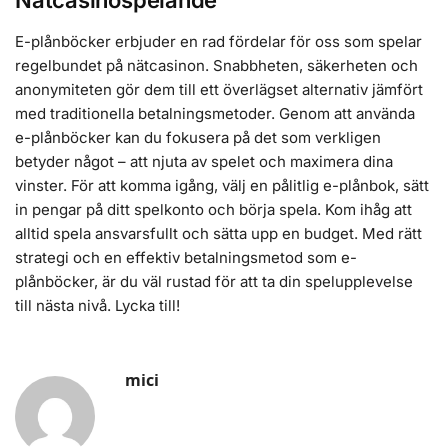
Nätcasinospelande
E-plånböcker erbjuder en rad fördelar för oss som spelar
regelbundet på nätcasinon. Snabbheten, säkerheten och
anonymiteten gör dem till ett överlägset alternativ jämfört
med traditionella betalningsmetoder. Genom att använda
e-plånböcker kan du fokusera på det som verkligen
betyder något – att njuta av spelet och maximera dina
vinster. För att komma igång, välj en pålitlig e-plånbok, sätt
in pengar på ditt spelkonto och börja spela. Kom ihåg att
alltid spela ansvarsfullt och sätta upp en budget. Med rätt
strategi och en effektiv betalningsmetod som e-
plånböcker, är du väl rustad för att ta din spelupplevelse
till nästa nivå. Lycka till!
mici