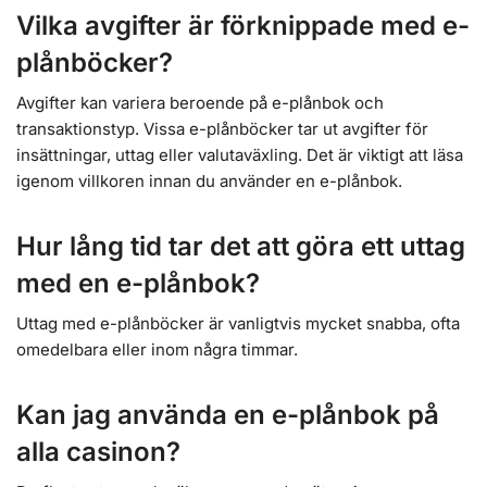
Vilka avgifter är förknippade med e-
plånböcker?
Avgifter kan variera beroende på e-plånbok och
transaktionstyp. Vissa e-plånböcker tar ut avgifter för
insättningar, uttag eller valutaväxling. Det är viktigt att läsa
igenom villkoren innan du använder en e-plånbok.
Hur lång tid tar det att göra ett uttag
med en e-plånbok?
Uttag med e-plånböcker är vanligtvis mycket snabba, ofta
omedelbara eller inom några timmar.
Kan jag använda en e-plånbok på
alla casinon?