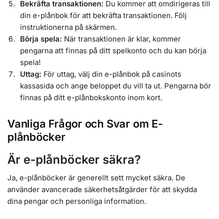
Bekräfta transaktionen:
Du kommer att omdirigeras till
din e-plånbok för att bekräfta transaktionen. Följ
instruktionerna på skärmen.
Börja spela:
När transaktionen är klar, kommer
pengarna att finnas på ditt spelkonto och du kan börja
spela!
Uttag:
För uttag, välj din e-plånbok på casinots
kassasida och ange beloppet du vill ta ut. Pengarna bör
finnas på ditt e-plånbokskonto inom kort.
Vanliga Frågor och Svar om E-
plånböcker
Är e-plånböcker säkra?
Ja, e-plånböcker är generellt sett mycket säkra. De
använder avancerade säkerhetsåtgärder för att skydda
dina pengar och personliga information.