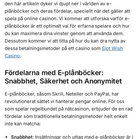
den här artikeln dyker vi djupt ner i världen av e-
plånböcker och deras fördelar, speciellt när det gäller att
spela på online casinon. Vi kommer att utforska varför e-
plånböcker är ett optimalt val för erfarna spelare och hur
du kan maximera dina vinster genom att använda dem.
Dessutom kommer vi att titta på hur du kan dra nytta av
dessa betalningsmetoder på ett casino som
Slot Wish
Casino
.
Fördelarna med E-plånböcker:
Snabbhet, Säkerhet och Anonymitet
E-plånböcker, såsom Skrill, Neteller och PayPal, har
revolutionerat sättet vi hanterar pengar online. För oss
som spelar regelbundet på nätcasinon, erbjuder de en rad
fördelar som traditionella betalningsmetoder helt enkelt
inte kan matcha:
Snabbhet:
Insättningar och uttag med e-plånböcker är i