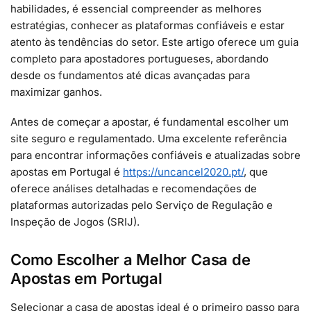
habilidades, é essencial compreender as melhores
estratégias, conhecer as plataformas confiáveis e estar
atento às tendências do setor. Este artigo oferece um guia
completo para apostadores portugueses, abordando
desde os fundamentos até dicas avançadas para
maximizar ganhos.
Antes de começar a apostar, é fundamental escolher um
site seguro e regulamentado. Uma excelente referência
para encontrar informações confiáveis e atualizadas sobre
apostas em Portugal é
https://uncancel2020.pt/
, que
oferece análises detalhadas e recomendações de
plataformas autorizadas pelo Serviço de Regulação e
Inspeção de Jogos (SRIJ).
Como Escolher a Melhor Casa de
Apostas em Portugal
Selecionar a casa de apostas ideal é o primeiro passo para