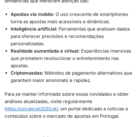
tendências que merecem atenção são:
Apostas via mobile:
O uso crescente de smartphones
torna as apostas mais acessíveis e dinâmicas.
Inteligência artificial:
Ferramentas que analisam dados
para oferecer previsões e recomendações
personalizadas.
Realidade aumentada e virtual:
Experiências imersivas
que prometem revolucionar o entretenimento nas
apostas.
Criptomoedas:
Métodos de pagamento alternativos que
garantem maior anonimato e rapidez.
Para se manter informado sobre essas novidades e obter
análises atualizadas, visite regularmente
https://uncancel2020.pt/
, um portal dedicado a notícias e
conteúdos sobre o mercado de apostas em Portugal.