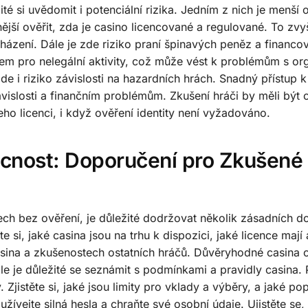
ité si uvědomit i potenciální rizika. Jedním z nich je menší
ější ověřit, zda je casino licencované a regulované. To zvyš
ázení. Dále je zde riziko praní špinavých peněz a financo
lem pro nelegální aktivity, což může vést k problémům s or
zde i riziko závislosti na hazardních hrách. Snadný přístup 
vislosti a finančním problémům. Zkušení hráči by měli být 
eho licenci, i když ověření identity není vyžadováno.
ucnost: Doporučení pro Zkušené
nech bez ověření, je důležité dodržovat několik zásadních d
 si, jaké casina jsou na trhu k dispozici, jaké licence mají 
casina a zkušenostech ostatních hráčů. Důvěryhodné casina 
ále je důležité se seznámit s podmínkami a pravidly casina. 
jistěte si, jaké jsou limity pro vklady a výběry, a jaké po
žívejte silná hesla a chraňte své osobní údaje. Ujistěte se,