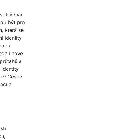
st klíčová.
hou být pro
, která se
 identity
rok a
edají nové
průtahů a
identity
u v České
mací a
sti
su,