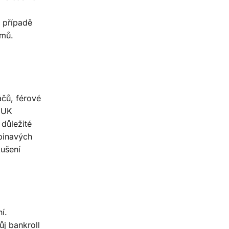
V případě
émů.
áčů, férové
a UK
důležité
špinavých
kušení
í.
ůj bankroll