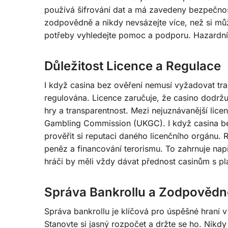
používá šifrování dat a má zavedeny bezpečnostn
zodpovědně a nikdy nevsázejte více, než si můž
potřeby vyhledejte pomoc a podporu. Hazardní 
Důležitost Licence a Regulace
I když casina bez ověření nemusí vyžadovat trad
regulována. Licence zaručuje, že casino dodržuj
hry a transparentnost. Mezi nejuznávanější lic
Gambling Commission (UKGC). I když casina bez
prověřit si reputaci daného licenčního orgánu. R
peněz a financování terorismu. To zahrnuje např
hráči by měli vždy dávat přednost casinům s pla
Správa Bankrollu a Zodpovědn
Správa bankrollu je klíčová pro úspěšné hraní v
Stanovte si jasný rozpočet a držte se ho. Nikdy 