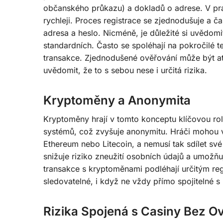
občanského průkazu) a dokladů o adrese. V pra
rychleji. Proces registrace se zjednodušuje a 
adresa a heslo. Nicméně, je důležité si uvědomit
standardních. Často se spoléhají na pokročilé 
transakce. Zjednodušené ověřování může být atrak
uvědomit, že to s sebou nese i určitá rizika.
Kryptoměny a Anonymita
Kryptoměny hrají v tomto konceptu klíčovou rol
systémů, což zvyšuje anonymitu. Hráči mohou vk
Ethereum nebo Litecoin, a nemusí tak sdílet své
snižuje riziko zneužití osobních údajů a umožňuje
transakce s kryptoměnami podléhají určitým reg
sledovatelné, i když ne vždy přímo spojitelné s
Rizika Spojená s Casiny Bez O