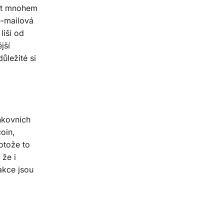
rát mnohem
e-mailová
liší od
jší
ůležité si
nkovních
oin,
otože to
 že i
akce jsou