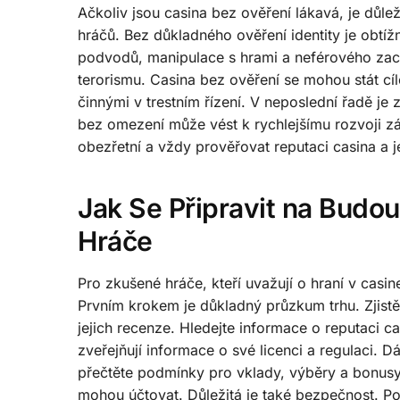
Ačkoliv jsou casina bez ověření lákavá, je důlež
hráčů. Bez důkladného ověření identity je obtížn
podvodů, manipulace s hrami a neférového zach
terorismu. Casina bez ověření se mohou stát cí
činnými v trestním řízení. V neposlední řadě je 
bez omezení může vést k rychlejšímu rozvoji zá
obezřetní a vždy prověřovat reputaci casina a j
Jak Se Připravit na Budo
Hráče
Pro zkušené hráče, kteří uvažují o hraní v casi
Prvním krokem je důkladný průzkum trhu. Zjistěte
jejich recenze. Hledejte informace o reputaci 
zveřejňují informace o své licenci a regulaci. D
přečtěte podmínky pro vklady, výběry a bonusy. Z
mohou účtovat. Důležitá je také bezpečnost. Pou