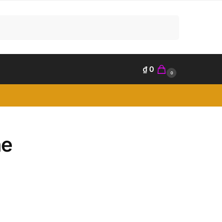
Search
₫
0
0
ne