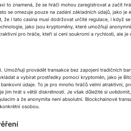
xi to znamená, že se hráči mohou zaregistrovat a začít h
často se omezuje pouze na zadání základních údajů, jako je 
, že i tato casina musí dodržovat určité regulace, i když se 
technologie, jako jsou kryptoměny, které umožňují anonymně
tivní pro hráče, kteří si cení soukromí a rychlosti, ale je d
i. Umožňují provádět transakce bez zapojení tradičních ba
ládat a vybírat prostředky pomocí kryptoměn, jako je Bitc
 bankovní údaje. To je pro mnoho hráčů velmi atraktivní, pr
 jim hrát s větší diskrétností. Je však důležité si uvědomit,
ulacím a že anonymita není absolutní. Blockchainové trans
 konkrétní osobou.
věření