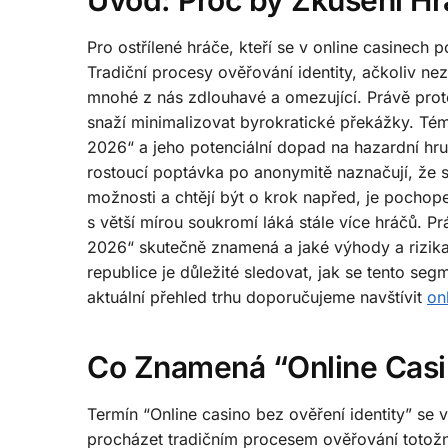
Úvod: Proč by Zkušení Hr
Pro ostřílené hráče, kteří se v online casinech po
Tradiční procesy ověřování identity, ačkoliv ne
mnohé z nás zdlouhavé a omezující. Právě proto
snaží minimalizovat byrokratické překážky. Tém
2026“ a jeho potenciální dopad na hazardní hru
rostoucí poptávka po anonymitě naznačují, že se 
možnosti a chtějí být o krok napřed, je pocho
s větší mírou soukromí láká stále více hráčů. P
2026“ skutečně znamená a jaké výhody a rizika
republice je důležité sledovat, jak se tento segm
aktuální přehled trhu doporučujeme navštívit
on
Co Znamená “Online Casin
Termín “Online casino bez ověření identity” se 
procházet tradičním procesem ověřování totožnos