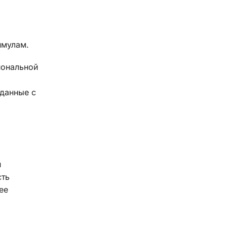
имулам.
иональной
данные с
и
сть
ее