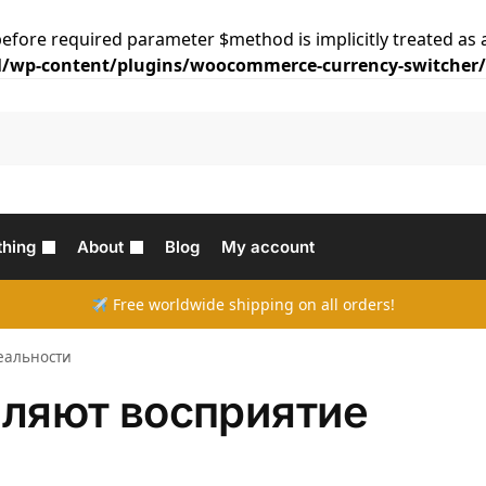
efore required parameter $method is implicitly treated as 
/wp-content/plugins/woocommerce-currency-switcher/c
thing
About
Blog
My account
Free worldwide shipping on all orders!
еальности
пляют восприятие