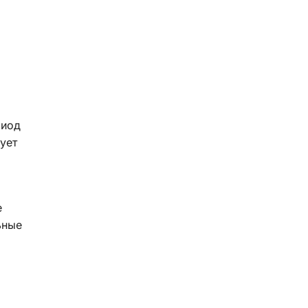
риод
ует
е
ьные