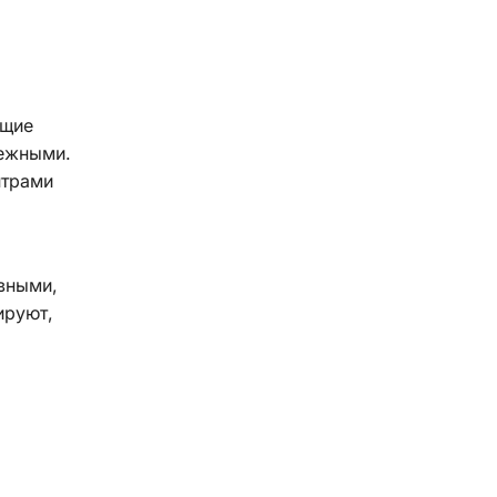
ящие
нежными.
нтрами
вными,
ируют,