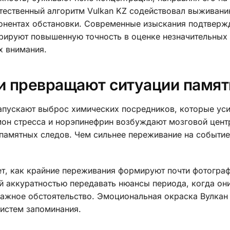
тественный алгоритм Vulkan KZ содействовал выживани
онентах обстановки. Современные изыскания подтвержд
рируют повышенную точность в оценке незначительных 
х внимания.
и превращают ситуации памя
пускают выброс химических посредников, которые ус
он стресса и норэпинефрин возбуждают мозговой цент
памятных следов. Чем сильнее переживание на событие
ет, как крайние переживания формируют почти фотогра
й аккуратностью передавать нюансы периода, когда он
важное обстоятельство. Эмоциональная окраска Вулкан
истем запоминания.