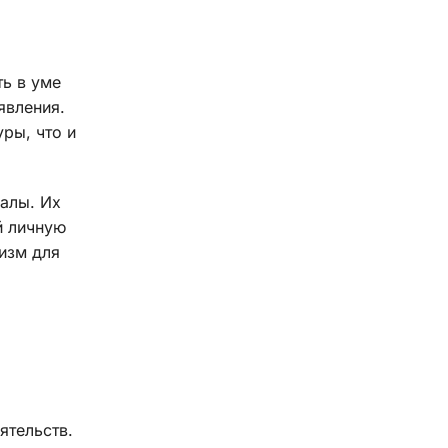
ь в уме
явления.
ры, что и
алы. Их
й личную
изм для
ятельств.