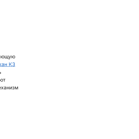
ляющую
кан КЗ
ь
ют
еханизм