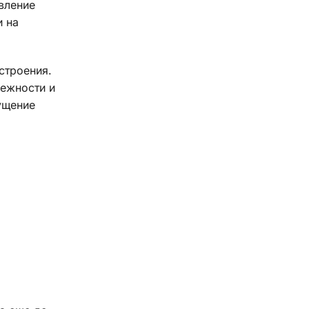
вление
и на
строения.
дежности и
ущение