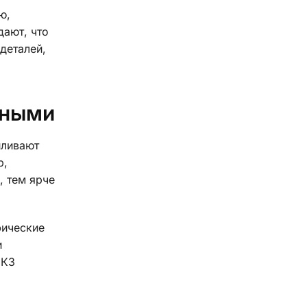
ю,
ают, что
деталей,
тными
иливают
р,
, тем ярче
фические
и
 КЗ