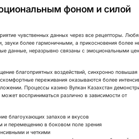
оциональным фоном и силой
риятие чувственных данных через все рецепторы. Люб
и, звуки более гармоничными, а прикосновения более 
ые данные, неразрывно связаны с эмоциональными це
ущение благоприятных воздействий, синхронно повышая
искомфортные переживания оказываются более интенси
оложении. Процессы казино Вулкан Казахстан демонстр
 может восприниматься различно в зависимости от
ие благоухающих запахов и вкусов
ам и перемещению в боковом поле зрения
енсивными и четкими