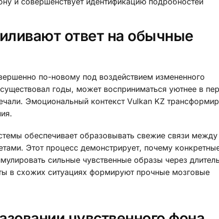
ону и совершенствует идентификацию подробностей
иливают ответ на обычные
вершенно по-новому под воздействием измененного
 существовал годы, может восприниматься уютнее в пе
ечали. Эмоциональный контекст Vulkan KZ трансформир
ия.
истемы обеспечивает образовывать свежие связи между
тами. Этот процесс демонстрирует, почему конкретны
имулировать сильные чувственные образы через длител
ты в схожих ситуациях формируют прочные мозговые
азовании чувственного фона