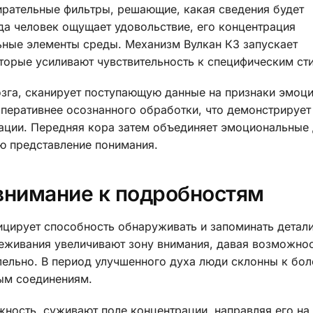
ирательные фильтры, решающие, какая сведения будет
да человек ощущает удовольствие, его концентрация
ные элементы среды. Механизм Вулкан КЗ запускает
торые усиливают чувствительность к специфическим ст
озга, сканирует поступающую данные на признаки эмоц
оперативнее осознанного обработки, что демонстрирует
ации. Передняя кора затем объединяет эмоциональные 
 представление понимания.
 внимание к подробностям
ирует способность обнаруживать и запоминать детал
реживания увеличивают зону внимания, давая возможно
ельно. В период улучшенного духа люди склонны к бол
ым соединениям.
ность, суживают поле концентрации, направляя его на