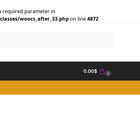
a required parameter in
lasses/woocs_after_33.php
on line
4872
Search
0.00
$
0