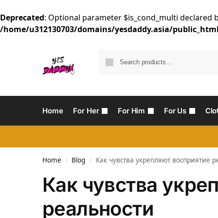
Deprecated
: Optional parameter $is_cond_multi declared b
/home/u312130703/domains/yesdaddy.asia/public_html
Home
For Her
For Him
For Us
Clo
Home
Blog
Как чувства укрепляют восприятие р
/
/
Как чувства укре
реальности