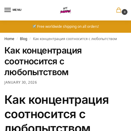
MENU
0
Free worldwide shipping on all orders!
Home
Blog
Как концентрация соотносится с любопытством
/
/
Как концентрация
соотносится с
любопытством
JANUARY 30, 2026
Как концентрация
соотносится с
любопытством