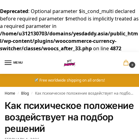
Deprecated
: Optional parameter $is_cond_multi declared
before required parameter $method is implicitly treated as
a required parameter in
/home/u312130703/domains/yesdaddy.asia/public_htm
l/wp-content/plugins/woocommerce-currency-
switcher/classes/woocs_after_33.php
on line
4872
MENU
0
Free worldwide shipping on all orders!
Home
Blog
Как психическое положение воздействует на подбор решений
/
/
Как психическое положение
воздействует на подбор
решений