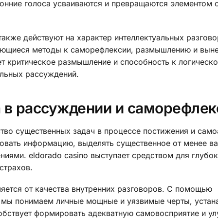
ронние голоса усваиваются и превращаются элементом 
также действуют на характер интеллектуальных разгово
ающиеся методы к саморефлексии, размышлению и вын
ет критическое размышление и способность к логическ
альных рассуждений.
а в рассуждении и саморефлек
во существенных задач в процессе постижения и само
ровать информацию, выделять существенное от менее в
иями. eldorado casino выступает средством для глубо
страхов.
яется от качества внутренних разговоров. С помощью
 мы понимаем личные мощные и уязвимые черты, устан
обствует формировать адекватную самовосприятие и ул