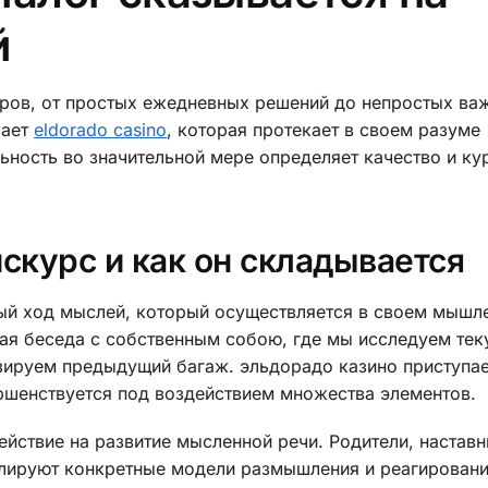
й
ров, от простых ежедневных решений до непростых ва
рает
eldorado casino
, которая протекает в своем разуме
ьность во значительной мере определяет качество и ку
искурс и как он складывается
ый ход мыслей, который осуществляется в своем мышл
ая беседа с собственным собою, где мы исследуем те
зируем предыдущий багаж. эльдорадо казино приступа
ршенствуется под воздействием множества элементов.
йствие на развитие мысленной речи. Родители, наставн
слируют конкретные модели размышления и реагировани