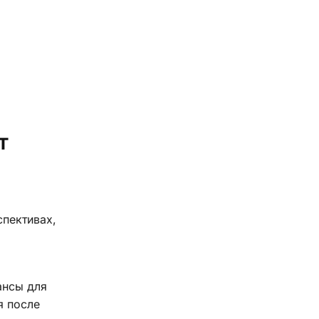
т
пективах,
ансы для
я после