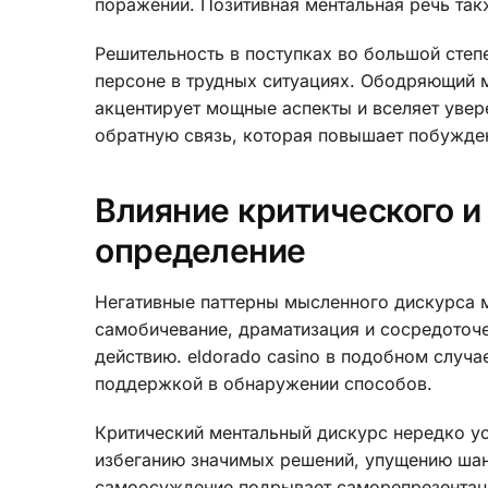
поражений. Позитивная ментальная речь так
Решительность в поступках во большой степ
персоне в трудных ситуациях. Ободряющий 
акцентирует мощные аспекты и вселяет увер
обратную связь, которая повышает побужден
Влияние критического и
определение
Негативные паттерны мысленного дискурса 
самобичевание, драматизация и сосредоточе
действию. eldorado casino в подобном случа
поддержкой в обнаружении способов.
Критический ментальный дискурс нередко ус
избеганию значимых решений, упущению шан
самоосуждение подрывает саморепрезентац