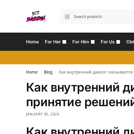
Home
For Her
For Him
For Us
Clo
Home
Blog
Как внутренний диалог сказываетс
/
/
Как внутренний д
принятие решени
JANUARY 30, 2026
Как внутренний д