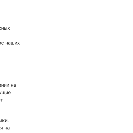
жных
рс наших
ении на
кущие
ет
ики,
я на