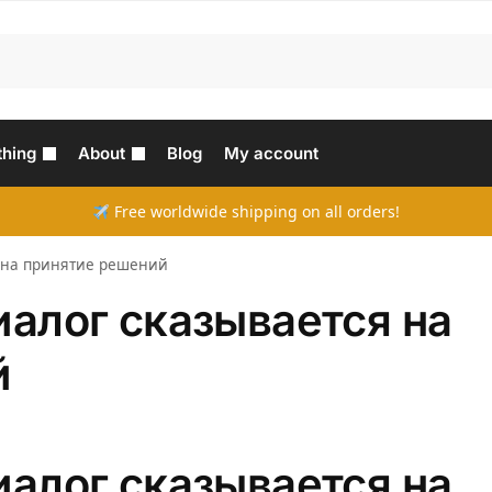
thing
About
Blog
My account
Free worldwide shipping on all orders!
я на принятие решений
иалог сказывается на
й
иалог сказывается на