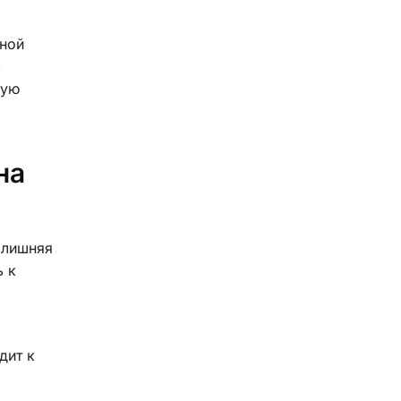
нной
,
ную
на
злишняя
ь к
дит к