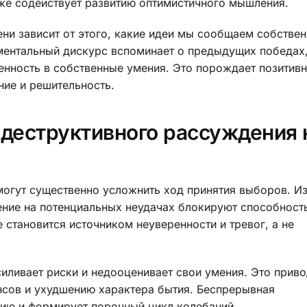
же содействует развитию оптимистичного мышления.
ени зависит от этого, какие идеи мы сообщаем собстве
ментальный дискурс вспоминает о предыдущих победах
енность в собственные умения. Это порождает позитив
ие и решительность.
 деструктивного рассуждения 
могут существенно усложнить ход принятия выборов. И
ние на потенциальных неудачах блокируют способност
е становится источником неуверенности и тревог, а не
иливает риски и недооценивает свои умения. Это приво
сов и ухудшению характера бытия. Беспрерывная
ию и формирует порочный цикл колебаний.