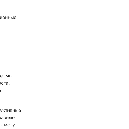
ционные
е, мы
сти.
ь
дуктивные
разные
ы могут