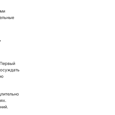
ыми
тельные
т
 Первый
 осуждать
ую
длительно
ях.
ний.