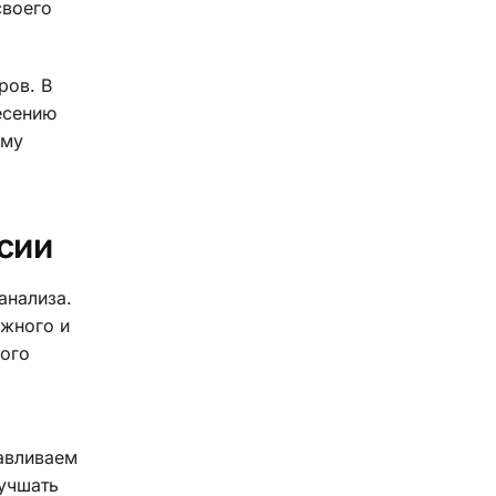
своего
ров. В
есению
ому
сии
анализа.
ажного и
кого
авливаем
учшать