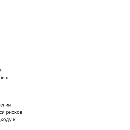
е
вных
жении
ся рисков
дходу к