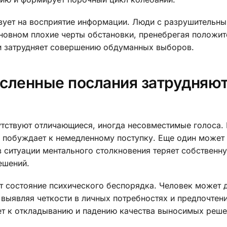
вует на восприятие информации. Люди с разрушительн
сновном плохие черты обстановки, пренебрегая положи
и затрудняет совершению обдуманных выборов.
ысленные послания затрудняю
утствуют отличающиеся, иногда несовместимые голоса.
й побуждает к немедленному поступку. Еще один может
в ситуации ментального столкновения теряет собственн
ешений.
состояние психического беспорядка. Человек может 
выявляя четкости в личных потребностях и предпочтени
т к откладыванию и падению качества выносимых реше