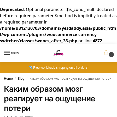
Deprecated
: Optional parameter $is_cond_multi declared
before required parameter $method is implicitly treated as
a required parameter in
/home/u312130703/domains/yesdaddy.asia/public_htm
l/wp-content/plugins/woocommerce-currency-
switcher/classes/woocs_after_33.php
on line
4872
MENU
0
Free worldwide shipping on all orders!
Home
Blog
Каким образом мозг реагирует на ощущение потери
/
/
Каким образом мозг
реагирует на ощущение
потери