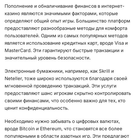
Пополнение и обналичивание финансов в интернет-
казино являются значимыми факторами, которые
определяют общий опыт игры. Большинство платформ
предоставляют разнообразные методы для комфорта
пользователей. Одним из самых популярных методов
является использование кредитных карт, вроде Visa и
MasterCard. Эти гарантируют быстрые транзакции и
значительный уровень безопасности.
Электронные бумажники, например, как Skrill и
Neteller, тоже широко используются благодаря своей
мгновенной проведению транзакций. Эти услуги
предоставляют шанс игрокам скрытно контролировать
своими финансами, что особенно важно для тех, кто
ценит конфиденциальность.
Необходимо нужно забывать о цифровых валютах,
вроде Bitcoin и Ethereum, что становятся все более
популярными в области азартных игр. Эти предлагают