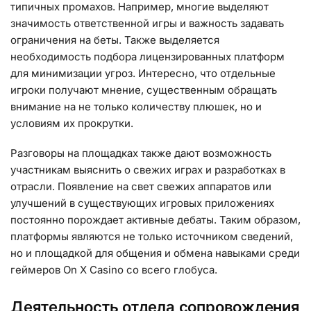
типичных промахов. Например, многие выделяют
значимость ответственной игры и важность задавать
ограничения на беты. Также выделяется
необходимость подбора лицензированных платформ
для минимизации угроз. Интересно, что отдельные
игроки получают мнение, существенным обращать
внимание на не только количеству плюшек, но и
условиям их прокрутки.
Разговоры на площадках также дают возможность
участникам выяснить о свежих играх и разработках в
отрасли. Появление на свет свежих аппаратов или
улучшений в существующих игровых приложениях
постоянно порождает активные дебаты. Таким образом,
платформы являются не только источником сведений,
но и площадкой для общения и обмена навыками среди
геймеров On X Casino со всего глобуса.
Деятельность отдела сопровождения