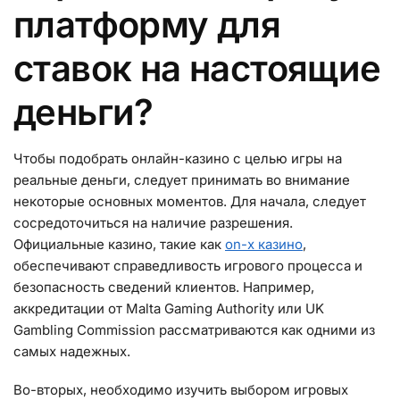
платформу для
ставок на настоящие
деньги?
Чтобы подобрать онлайн-казино с целью игры на
реальные деньги, следует принимать во внимание
некоторые основных моментов. Для начала, следует
сосредоточиться на наличие разрешения.
Официальные казино, такие как
on-x казино
,
обеспечивают справедливость игрового процесса и
безопасность сведений клиентов. Например,
аккредитации от Malta Gaming Authority или UK
Gambling Commission рассматриваются как одними из
самых надежных.
Во-вторых, необходимо изучить выбором игровых