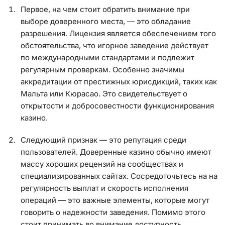
Первое, на чем стоит обратить внимание при
выборе доверенного места, — это обладание
разрешения. Лицензия является обеспечением того
обстоятельства, что игорное заведение действует
по международными стандартами и подлежит
регулярным проверкам. Особенно значимы
аккредитации от престижных юрисдикций, таких как
Мальта или Кюрасао. Это свидетельствует о
открытости и добросовестности функционирования
казино.
Следующий признак — это репутация среди
пользователей. Доверенные казино обычно имеют
массу хороших рецензий на сообществах и
специализированных сайтах. Сосредоточьтесь на на
регулярность выплат и скорость исполнения
операций — это важные элементы, которые могут
говорить о надежности заведения. Помимо этого
стоит принимать во внимание доступность