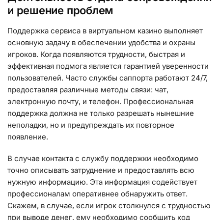
и решение проблем
Поддержка сервиса в виртуальном казино выполняет
основную задачу в обеспечении удобства и охраны
игроков. Когда появляются трудности, быстрая и
эффективная подмога является гарантией уверенности
пользователей. Часто службы саппорта работают 24/7,
предоставляя различные методы связи: чат,
электронную почту, и телефон. Профессиональная
поддержка должна не только разрешать нынешние
неполадки, но и предупреждать их повторное
появление.
В случае контакта с службу поддержки необходимо
точно описывать затруднение и предоставлять всю
нужную информацию. Эта информация содействует
профессионалам оперативнее обнаружить ответ.
Скажем, в случае, если игрок столкнулся с трудностью
при выводе денег, ему необходимо сообщить код