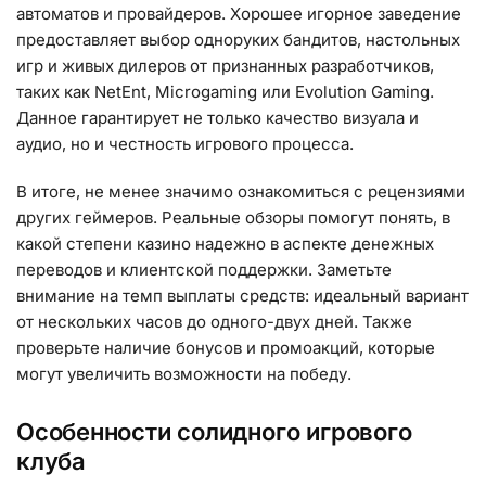
автоматов и провайдеров. Хорошее игорное заведение
предоставляет выбор одноруких бандитов, настольных
игр и живых дилеров от признанных разработчиков,
таких как NetEnt, Microgaming или Evolution Gaming.
Данное гарантирует не только качество визуала и
аудио, но и честность игрового процесса.
В итоге, не менее значимо ознакомиться с рецензиями
других геймеров. Реальные обзоры помогут понять, в
какой степени казино надежно в аспекте денежных
переводов и клиентской поддержки. Заметьте
внимание на темп выплаты средств: идеальный вариант
от нескольких часов до одного-двух дней. Также
проверьте наличие бонусов и промоакций, которые
могут увеличить возможности на победу.
Особенности солидного игрового
клуба