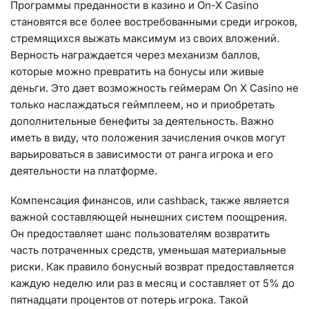
Программы преданности в казино и On-X Casino
становятся все более востребованными среди игроков,
стремящихся выжать максимум из своих вложений.
Верность награждается через механизм баллов,
которые можно превратить на бонусы или живые
деньги. Это дает возможность геймерам On X Casino не
только наслаждаться геймплеем, но и приобретать
дополнительные бенефиты за деятельность. Важно
иметь в виду, что положения зачисления очков могут
варьироваться в зависимости от ранга игрока и его
деятельности на платформе.
Компенсация финансов, или cashback, также является
важной составляющей нынешних систем поощрения.
Он предоставляет шанс пользователям возвратить
часть потраченных средств, уменьшая материальные
риски. Как правило бонусный возврат предоставляется
каждую неделю или раз в месяц и составляет от 5% до
пятнадцати процентов от потерь игрока. Такой