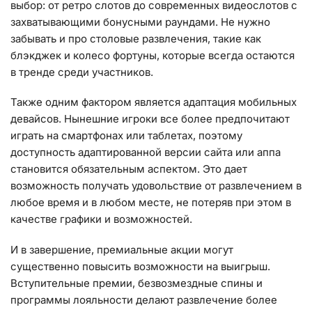
выбор: от ретро слотов до современных видеослотов с
захватывающими бонусными раундами. Не нужно
забывать и про столовые развлечения, такие как
блэкджек и колесо фортуны, которые всегда остаются
в тренде среди участников.
Также одним фактором является адаптация мобильных
девайсов. Нынешние игроки все более предпочитают
играть на смартфонах или таблетах, поэтому
доступность адаптированной версии сайта или аппа
становится обязательным аспектом. Это дает
возможность получать удовольствие от развлечением в
любое время и в любом месте, не потеряв при этом в
качестве графики и возможностей.
И в завершение, премиальные акции могут
существенно повысить возможности на выигрыш.
Вступительные премии, безвозмездные спины и
программы лояльности делают развлечение более