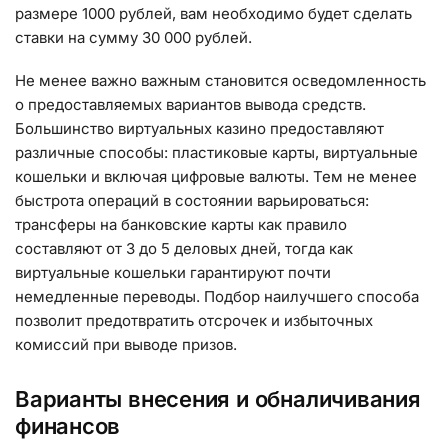
размере 1000 рублей, вам необходимо будет сделать
ставки на сумму 30 000 рублей.
Не менее важно важным становится осведомленность
о предоставляемых вариантов вывода средств.
Большинство виртуальных казино предоставляют
различные способы: пластиковые карты, виртуальные
кошельки и включая цифровые валюты. Тем не менее
быстрота операций в состоянии варьироваться:
трансферы на банковские карты как правило
составляют от 3 до 5 деловых дней, тогда как
виртуальные кошельки гарантируют почти
немедленные переводы. Подбор наилучшего способа
позволит предотвратить отсрочек и избыточных
комиссий при выводе призов.
Варианты внесения и обналичивания
финансов