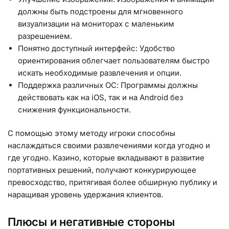
должны быть подстроены для мгновенного
визуализации на мониторах с маленьким
разрешением.
Понятно доступный интерфейс: Удобство
ориентирования облегчает пользователям быстро
искать необходимые развлечения и опции.
Поддержка различных ОС: Программы должны
действовать как на iOS, так и на Android без
снижения функциональности.
С помощью этому методу игроки способны
наслаждаться своими развлечениями когда угодно и
где угодно. Казино, которые вкладывают в развитие
портативных решений, получают конкурирующее
превосходство, притягивая более обширную публику и
наращивая уровень удержания клиентов.
Плюсы и негативные стороны