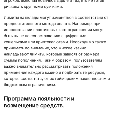
игроков, включая новичков в деле и тех, кто не готов
рисковать крупными суммами.
Лимиты на вклады могут изменяться в соответствии от
предпочтительного метода оплаты. Например, при
использовании пластиковых карт ограничения могут
быть выше по сопоставлению с цифровыми
кошельками или криптовалютами. Необходимо также
принимать во внимание, что многие казино
накладывают лимиты, которые зависят от размера
суммы пополнения. Таким образом, пользователям
важно внимательно рассматривать положения
применения каждого казино и подбирать те ресурсы,
которые соответствуют их геймерским наклонностям и
бюджетным ограничениям.
Программа лояльности и
возмещение средств.