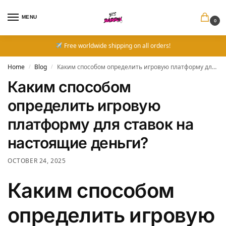
MENU
0
Free worldwide shipping on all orders!
Home
Blog
Каким способом определить игровую платформу для ставок на настоящие деньги?
/
/
Каким способом
определить игровую
платформу для ставок на
настоящие деньги?
OCTOBER 24, 2025
Каким способом
определить игровую