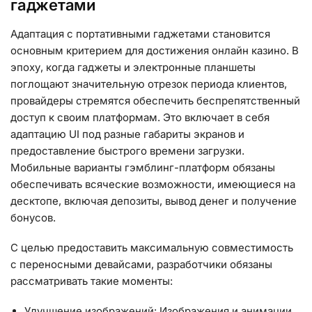
гаджетами
Адаптация с портативными гаджетами становится
основным критерием для достижения онлайн казино. В
эпоху, когда гаджеты и электронные планшеты
поглощают значительную отрезок периода клиентов,
провайдеры стремятся обеспечить беспрепятственный
доступ к своим платформам. Это включает в себя
адаптацию UI под разные габариты экранов и
предоставление быстрого времени загрузки.
Мобильные варианты гэмблинг-платформ обязаны
обеспечивать всяческие возможности, имеющиеся на
десктопе, включая депозиты, вывод денег и получение
бонусов.
С целью предоставить максимальную совместимость
с переносными девайсами, разработчики обязаны
рассматривать такие моменты:
Улучшение изображений: Изображения и анимации