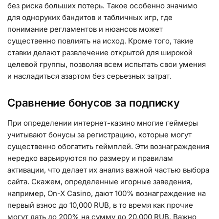
без риска больших потерь. Такое особенно значимо
для одноруких бандитов и табличных игр, где
понимание регламентов и нюансов может
существенно повлиять на исход. Кроме того, такие
ставки делают развлечение открытой для широкой
целевой группы, позволяя всем испытать свои умения
и насладиться азартом без серьезных затрат.
Сравнение бонусов за подписку
При определении интернет-казино многие геймеры
учитывают бонусы за регистрацию, которые могут
существенно обогатить геймплей. Эти вознаграждения
нередко варьируются по размеру и правилам
активации, что делает их анализ важной частью выбора
сайта. Скажем, определенные игорные заведения,
например, On-X Casino, дают 100% вознаграждение на
первый взнос до 10,000 RUB, в то время как прочие
могут дать до 200% на сумму до 20,000 RUB. Важно