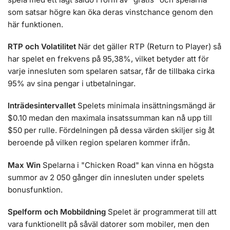
som satsar högre kan öka deras vinstchance genom den
här funktionen.
RTP och Volatilitet
När det gäller RTP (Return to Player) så
har spelet en frekvens på 95,38%, vilket betyder att för
varje innesluten som spelaren satsar, får de tillbaka cirka
95% av sina pengar i utbetalningar.
Inträdesintervallet
Spelets minimala insättningsmängd är
$0.10 medan den maximala insatssumman kan nå upp till
$50 per rulle. Fördelningen på dessa värden skiljer sig åt
beroende på vilken region spelaren kommer ifrån.
Max Win
Spelarna i "Chicken Road" kan vinna en högsta
summor av 2 050 gånger din innesluten under spelets
bonusfunktion.
Spelform och Mobbildning
Spelet är programmerat till att
vara funktionellt på såväl datorer som mobiler, men den