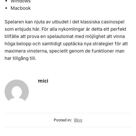
Windows
Macbook
Spelaren kan njuta av utbudet i det klassiska casinospel
som erbjuds här. För alla nykomlingar är detta ett perfekt
tillfälle att prova en spelautomat med möjlighet att vinna
höga belopp och samtidigt upptäcka nya strategier för att
maximera vinsterna, speciellt genom de funktioner man
har tillgång till.
mici
Posted in:
Blog