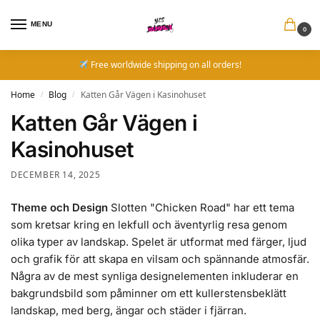
MENU
0
Free worldwide shipping on all orders!
Home
Blog
Katten Går Vägen i Kasinohuset
/
/
Katten Går Vägen i
Kasinohuset
DECEMBER 14, 2025
Theme och Design
Slotten "Chicken Road" har ett tema
som kretsar kring en lekfull och äventyrlig resa genom
olika typer av landskap. Spelet är utformat med färger, ljud
och grafik för att skapa en vilsam och spännande atmosfär.
Några av de mest synliga designelementen inkluderar en
bakgrundsbild som påminner om ett kullerstensbeklätt
landskap, med berg, ängar och städer i fjärran.