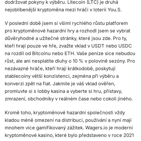
dodržovat pokyny k výběru. Litecoin (LTC) je druhá
nejoblíbenější kryptoměna mezi hráči v loterii You.S.
V poslední době jsem si všiml rychlého růstu platforem
pro kryptoměnové hazardní hry a rozhodl jsem se vybrat
důvěryhodné a užitečné stránky, které jsou zde. Pro ty,
kteří hrají pouze ve hře, zvažte vklad v USDT nebo USDC
na rozdíl od Bitcoinu nebo ETH. Vaše peníze sice nebudou
růst, ale ani nesplatíte dluhy o 10 % v polovině sezóny. Pro
nezávazné hráče, kteří hrají krátkodobě, poskytují
stablecoiny větší konzistenci, zejména při výběru a
konverzi zpět na fiat. Jakmile je váš vklad ověřen,
promluvte si s lobby kasina a vyberte si hru, přístavy,
zmrazení, obchodníky v reálném čase nebo cokoli jiného.
Kromě toho, kryptoměnové hazardní společnosti vždy
kladou méně omezení na distribuci, používání a nyní mají
mnohem více gamifikovaný zážitek. Wagers.io je moderní
kryptoměnové kasino, které bylo představeno v roce 2021