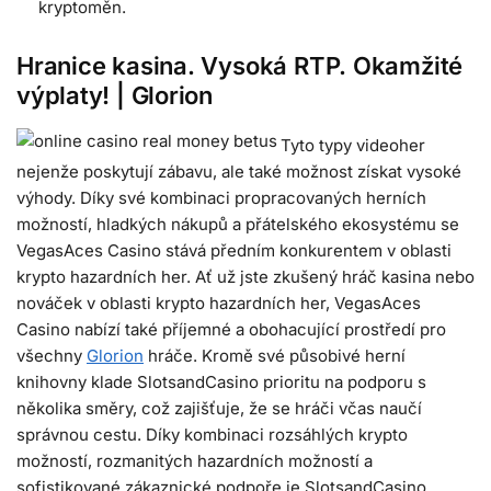
kryptoměn.
Hranice kasina. Vysoká RTP. Okamžité
výplaty! | Glorion
Tyto typy videoher
nejenže poskytují zábavu, ale také možnost získat vysoké
výhody. Díky své kombinaci propracovaných herních
možností, hladkých nákupů a přátelského ekosystému se
VegasAces Casino stává předním konkurentem v oblasti
krypto hazardních her. Ať už jste zkušený hráč kasina nebo
nováček v oblasti krypto hazardních her, VegasAces
Casino nabízí také příjemné a obohacující prostředí pro
všechny
Glorion
hráče. Kromě své působivé herní
knihovny klade SlotsandCasino prioritu na podporu s
několika směry, což zajišťuje, že se hráči včas naučí
správnou cestu. Díky kombinaci rozsáhlých krypto
možností, rozmanitých hazardních možností a
sofistikované zákaznické podpoře je SlotsandCasino