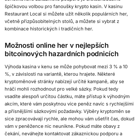
špičkovou volbou pro fanoušky krypto kasin. V kasinu
Restaurant Local si můžete užít několik populárních her,
včetně přizpůsobitelných stolů, a můžete si vybrat z
kombinace historických i tradičních her.
Možnosti online her v nejlepších
bitcoinových hazardních podnicích
Výhoda kasina v kenu se může pohybovat mezi 3 % a 10
%, v závislosti na variantě, kterou hrajete. Některé
kryptoměnové stránky nabízejí určité kampaně, aby se
hráči mohli rozhodnout pro velké sázky. Pokud tedy
vsadíte alespoň určitou částku, máte přístup k výhodným
akcím, které vám poskytnou více peněz navíc s rychlejšími
a přísnějšími sázkovými požadavky. Výběry kryptoměn se
sice zpracovávají rychle, ale mohou vám ušetřit čas, dokud
vám v peněžence nic neunikne. Pokud máte obavy z
čekání, neváhejte kontaktovat zákaznickou podporu a