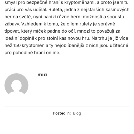
smysl pro bezpečné hraní s kryptoměnami, a proto jsem tu
práci pro vás udělal. Ruleta, jedna z nejstarších kasinových
her na světě, nyní nabízí různé herní možnosti a spoustu
zábavy. Vzhledem k tomu, že cílem rulety je správně
tipovat, který míček padne do očí, mnozí to považují za
ideální doplněk pro stolní kasinovou hru. Na trhu je již více
než 150 kryptoměn a ty nejoblíbenější z nich jsou užitečné
pro pohodlné hraní online.
mici
Posted in:
Blog