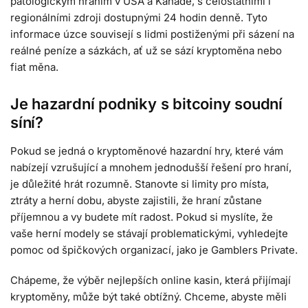
patologickým hraním v USA a Kanadě, s celostátními i
regionálními zdroji dostupnými 24 hodin denně. Tyto
informace úzce souvisejí s lidmi postiženými při sázení na
reálné peníze a sázkách, ať už se sází kryptoměna nebo
fiat měna.
Je hazardní podniky s bitcoiny soudní
síní?
Pokud se jedná o kryptoměnové hazardní hry, které vám
nabízejí vzrušující a mnohem jednodušší řešení pro hraní,
je důležité hrát rozumně. Stanovte si limity pro místa,
ztráty a herní dobu, abyste zajistili, že hraní zůstane
příjemnou a vy budete mít radost. Pokud si myslíte, že
vaše herní modely se stávají problematickými, vyhledejte
pomoc od špičkových organizací, jako je Gamblers Private.
Chápeme, že výběr nejlepších online kasin, která přijímají
kryptoměny, může být také obtížný. Chceme, abyste měli