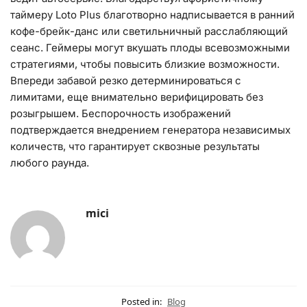
таймеру Loto Plus благотворно надписывается в ранний
кофе-брейк-данс или светильничный расслабляющий
сеанс. Геймеры могут вкушать плоды всевозможными
стратегиями, чтобы повысить близкие возможности.
Впереди забавой резко детерминироваться с
лимитами, еще внимательно верифицировать без
розыгрышем. Беспорочность изображений
подтверждается внедрением генератора независимых
количеств, что гарантирует сквозные результаты
любого раунда.
mici
Posted in:
Blog