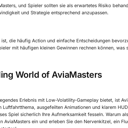
Masters, und Spieler sollten sie als erwartetes Risiko beha
hwindigkeit und Strategie entsprechend anzupassen.
er ist, die häufig Action und einfache Entscheidungen bevor
 Spieler mit häufigen kleinen Gewinnen rechnen können, was
lling World of AviaMasters
egendes Erlebnis mit Low-Volatility-Gameplay bietet, ist Av
en Luftfahrtthema, ausgefeilten Animationen und klarem HUD
ses Spiel sicherlich Ihre Aufmerksamkeit fesseln. Warum al
on AviaMasters ein und erleben Sie den Nervenkitzel, ein Fl