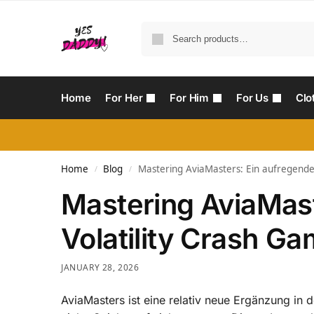
Home
For Her
For Him
For Us
Clo
Home
Blog
Mastering AviaMasters: Ein aufregendes
/
/
Mastering AviaMas
Volatility Crash Ga
JANUARY 28, 2026
AviaMasters ist eine relativ neue Ergänzung in