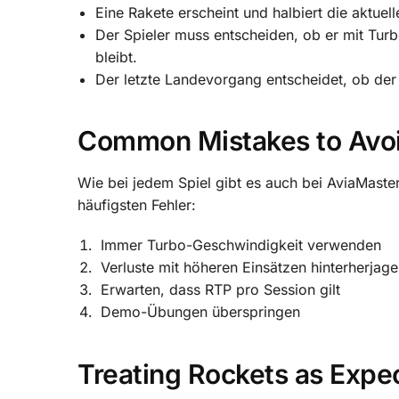
Eine Rakete erscheint und halbiert die aktuel
Der Spieler muss entscheiden, ob er mit Tu
bleibt.
Der letzte Landevorgang entscheidet, ob der 
Common Mistakes to Avo
Wie bei jedem Spiel gibt es auch bei AviaMasters
häufigsten Fehler:
Immer Turbo-Geschwindigkeit verwenden
Verluste mit höheren Einsätzen hinterherjag
Erwarten, dass RTP pro Session gilt
Demo-Übungen überspringen
Treating Rockets as Expe