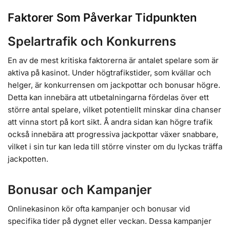
Faktorer Som Påverkar Tidpunkten
Spelartrafik och Konkurrens
En av de mest kritiska faktorerna är antalet spelare som är
aktiva på kasinot. Under högtrafikstider, som kvällar och
helger, är konkurrensen om jackpottar och bonusar högre.
Detta kan innebära att utbetalningarna fördelas över ett
större antal spelare, vilket potentiellt minskar dina chanser
att vinna stort på kort sikt. Å andra sidan kan högre trafik
också innebära att progressiva jackpottar växer snabbare,
vilket i sin tur kan leda till större vinster om du lyckas träffa
jackpotten.
Bonusar och Kampanjer
Onlinekasinon kör ofta kampanjer och bonusar vid
specifika tider på dygnet eller veckan. Dessa kampanjer