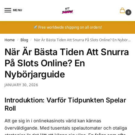
MENU
0
Free worldwide shipping on all orders!
Home
Blog
När Är Bästa Tiden Att Snurra På Slots Online? En Nybörjarguide
/
/
När Är Bästa Tiden Att Snurra
På Slots Online? En
Nybörjarguide
JANUARY 30, 2026
Introduktion: Varför Tidpunkten Spelar
Roll
Att ge sig in i onlinekasinots värld kan kännas
överväldigande. Med tusentals spelautomater och otaliga