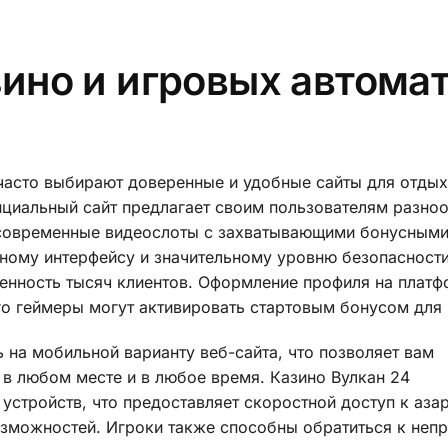
ино и игровых автомат
часто выбирают доверенные и удобные сайты для отдых
ициальный сайт предлагает своим пользователям разно
 современные видеослоты с захватывающими бонусным
ному интерфейсу и значительному уровню безопасности
енность тысяч клиентов. Оформление профиля на плат
его геймеры могут активировать стартовым бонусом для
 на мобильной варианту веб-сайта, что позволяет вам
в любом месте и в любое время. Казино Вулкан 24
 устройств, что предоставляет скоростной доступ к аза
озможностей. Игроки также способны обратиться к неп