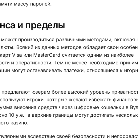
амяти массу паролей.
нса и пределы
4 может производиться различными методами, включая 
люты. Всякий из данных методов обладает свои особен
арт Visa или MasterCard считается одним из наиболее
сти и оперативности. Тем не менее необходимо приним
ации могут останавливать платежи, относящиеся к игор
er, предлагают юзерам более высокий уровень приватност
используют игроки, которые желают избежать финансов
умма внесения средств через цифровые кошельки в Ву
о 10 у.е., а верхние границы могут достигать несколь
ого казино.
пулярными вследствие своей безопасности и непосредс