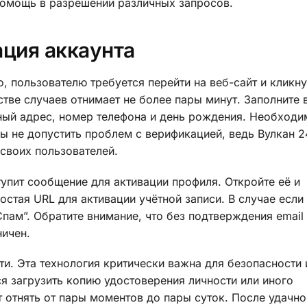
помощь в разрешении различных запросов.
ция аккаунта
о, пользователю требуется перейти на веб-сайт и кликну
тве случаев отнимает не более пары минут. Заполните 
ный адрес, номер телефона и день рождения. Необходи
ы не допустить проблем с верификацией, ведь Вулкан 2
 своих пользователей.
тупит сообщение для активации профиля. Откройте её и
остая URL для активации учётной записи. В случае если
Спам”. Обратите внимание, что без подтверждения email
ичен.
. Эта технология критически важна для безопасности 
я загрузить копию удостоверения личности или иного
 отнять от пары моментов до пары суток. После удачно