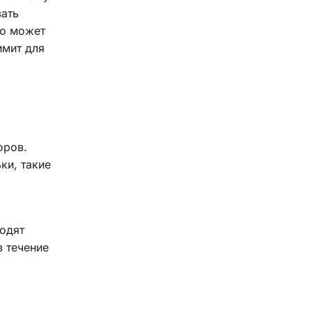
вать
то может
имит для
оров.
ки, такие
одят
в течение