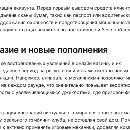
ация аккаунта. Перед первым выводом средств клиент
дъявив сканы бумаг, таких как паспорт или водительск
поддержания охранности и предотвращения мошенничест
кции проходят значительно оперативнее и без проблем
азие и новые пополнения
ее востребованных увлечений в онлайн казино, и их
недавнее период на рынке появилось множество новых 
нкции. Например, аппараты с мегалиниями позволяют и
на каждом раунде, что значительно повышает вероятн
слоты с увеличивающимися джекпотами, где призовой ф
еграция инноваций виртуального мира в игровые автома
у реального гэмблинг-клуба, не оставляя свой дом. По
и к активно применять игровые механики, добавляя ко