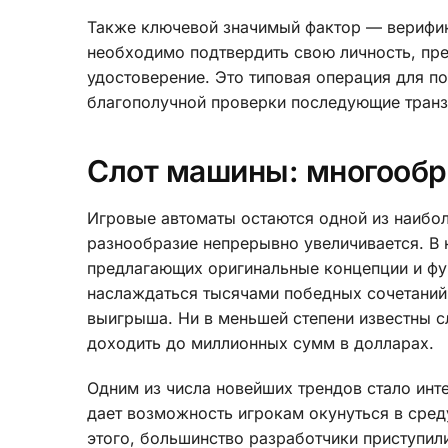
Также ключевой значимый фактор — верифик
необходимо подтвердить свою личность, пре
удостоверение. Это типовая операция для 
благополучной проверки последующие транза
Слот машины: многообр
Игровые автоматы остаются одной из наибол
разнообразие непрерывно увеличивается. В 
предлагающих оригинальные концепции и фу
наслаждаться тысячами победных сочетаний 
выигрыша. Ни в меньшей степени известны 
доходить до миллионных сумм в долларах.
Одним из числа новейших трендов стало инт
дает возможность игрокам окунуться в сред
этого, большинство разработчики приступил