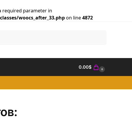
a required parameter in
lasses/woocs_after_33.php
on line
4872
Search
0.00
$
0
ов: