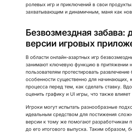
ролевых игр и приключений в свои продукт
захватывающим и динамичным, маня как нови
Безвозмездная забава:
версии игровых прилож
В области онлайн-азартных игр безвозмездн
занимают ключевую функцию в притяжении н
пользователям протестировать развлечение 
особенности существенно для начинающих, к
процесса перед тем, как сделать ставку. В
оценить графику и UI игры, что также влияет
Игроки могут испытать разнообразные подхо
идеальным средством для постижения сложны
версии к тому же помогают разработчикам 
до его итогового выпуска. Таким образом, 