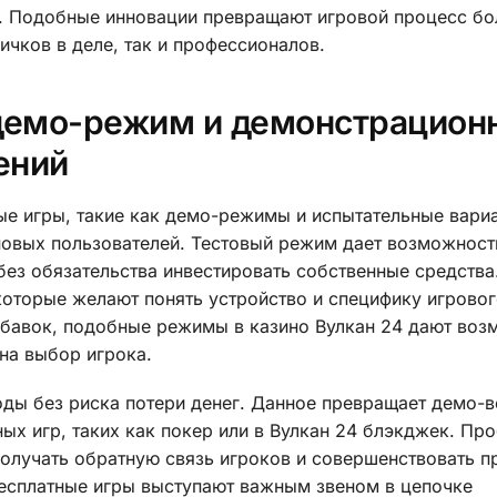
ы. Подобные инновации превращают игровой процесс бо
чков в деле, так и профессионалов.
 демо-режим и демонстрацион
ений
ые игры, такие как демо-режимы и испытательные вари
овых пользователей. Тестовый режим дает возможност
без обязательства инвестировать собственные средства.
оторые желают понять устройство и специфику игрово
добавок, подобные режимы в казино Вулкан 24 дают во
 на выбор игрока.
ды без риска потери денег. Данное превращает демо-
х игр, таких как покер или в Вулкан 24 блэкджек. Пр
получать обратную связь игроков и совершенствовать 
бесплатные игры выступают важным звеном в цепочке