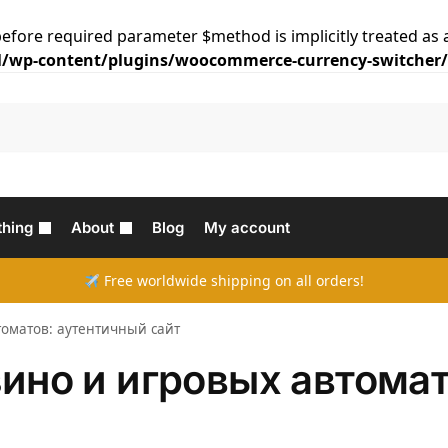
efore required parameter $method is implicitly treated as 
/wp-content/plugins/woocommerce-currency-switcher/c
thing
About
Blog
My account
Free worldwide shipping on all orders!
томатов: аутентичный сайт
ино и игровых автомат