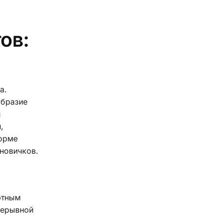
ов:
а.
образие
и
,
форме
 новичков.
ртным
рерывной