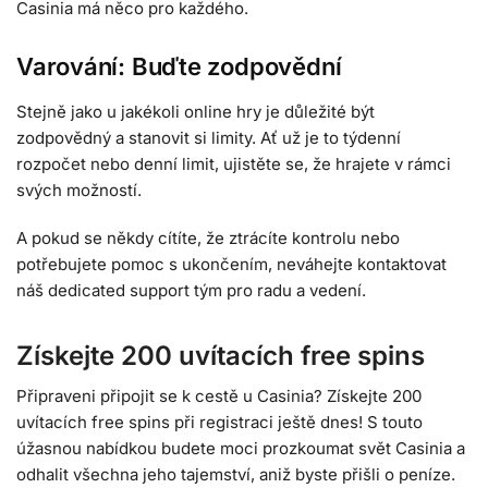
Casinia má něco pro každého.
Varování: Buďte zodpovědní
Stejně jako u jakékoli online hry je důležité být
zodpovědný a stanovit si limity. Ať už je to týdenní
rozpočet nebo denní limit, ujistěte se, že hrajete v rámci
svých možností.
A pokud se někdy cítíte, že ztrácíte kontrolu nebo
potřebujete pomoc s ukončením, neváhejte kontaktovat
náš dedicated support tým pro radu a vedení.
Získejte 200 uvítacích free spins
Připraveni připojit se k cestě u Casinia? Získejte 200
uvítacích free spins při registraci ještě dnes! S touto
úžasnou nabídkou budete moci prozkoumat svět Casinia a
odhalit všechna jeho tajemství, aniž byste přišli o peníze.