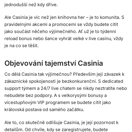
jednodušší než kdy dříve.
Ale Casinia je víc než jen knihovna her – je to komunita. S
pravidelnými akcemi a promocemi se vždy budete cítit
jako součást něčeho výjimečného. Ať už je to týdenní
reload bonus nebo šance vyhrát velké v live casinu, vždy
je na co se těšit.
Objevování tajemství Casinia
Co dělá Casinia tak výjimečnou? Především její závazek k
zákaznické spokojenosti je bezkonkurenční. S dedicated
support týmem a 24/7 live chatem se nikdy neztratíte nebo
nebudete bez podpory. A s velkorysými bonusy a
vícestupňovým VIP programem se budete cítit jako
královská postava od samého začátku.
Ale to, co skutečně odlišuje Casinia, je její pozornost k
detailům. Od chvíle, kdy se zaregistrujete, budete