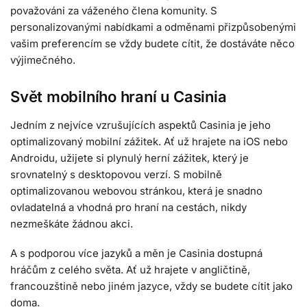
považováni za váženého člena komunity. S
personalizovanými nabídkami a odměnami přizpůsobenými
vašim preferencím se vždy budete cítit, že dostáváte něco
výjimečného.
Svět mobilního hraní u Casinia
Jedním z nejvíce vzrušujících aspektů Casinia je jeho
optimalizovaný mobilní zážitek. Ať už hrajete na iOS nebo
Androidu, užijete si plynulý herní zážitek, který je
srovnatelný s desktopovou verzí. S mobilně
optimalizovanou webovou stránkou, která je snadno
ovladatelná a vhodná pro hraní na cestách, nikdy
nezmeškáte žádnou akci.
A s podporou více jazyků a měn je Casinia dostupná
hráčům z celého světa. Ať už hrajete v angličtině,
francouzštině nebo jiném jazyce, vždy se budete cítit jako
doma.