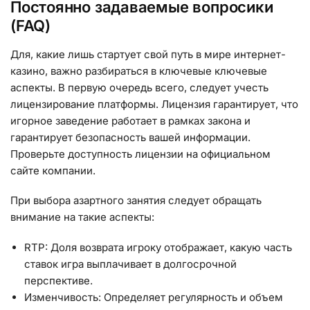
Постоянно задаваемые вопросики
(FAQ)
Для, какие лишь стартует свой путь в мире интернет-
казино, важно разбираться в ключевые ключевые
аспекты. В первую очередь всего, следует учесть
лицензирование платформы. Лицензия гарантирует, что
игорное заведение работает в рамках закона и
гарантирует безопасность вашей информации.
Проверьте доступность лицензии на официальном
сайте компании.
При выбора азартного занятия следует обращать
внимание на такие аспекты:
RTP: Доля возврата игроку отображает, какую часть
ставок игра выплачивает в долгосрочной
перспективе.
Изменчивость: Определяет регулярность и объем