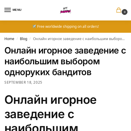
MENU
0
Free worldwide shipping on all orders!
Home
Blog
Онлайн игорное заведение с наибольшим выбором одноруких бандитов
/
/
Онлайн игорное заведение с
наибольшим выбором
одноруких бандитов
SEPTEMBER 18, 2025
Онлайн игорное
заведение с
наибольшим