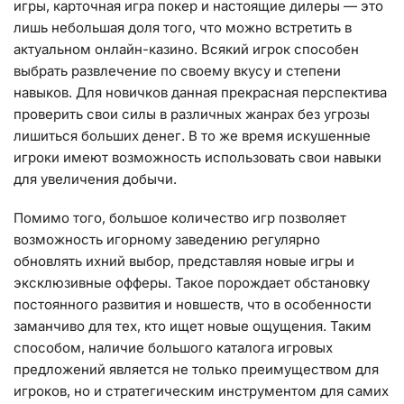
игры, карточная игра покер и настоящие дилеры — это
лишь небольшая доля того, что можно встретить в
актуальном онлайн-казино. Всякий игрок способен
выбрать развлечение по своему вкусу и степени
навыков. Для новичков данная прекрасная перспектива
проверить свои силы в различных жанрах без угрозы
лишиться больших денег. В то же время искушенные
игроки имеют возможность использовать свои навыки
для увеличения добычи.
Помимо того, большое количество игр позволяет
возможность игорному заведению регулярно
обновлять ихний выбор, представляя новые игры и
эксклюзивные офферы. Такое порождает обстановку
постоянного развития и новшеств, что в особенности
заманчиво для тех, кто ищет новые ощущения. Таким
способом, наличие большого каталога игровых
предложений является не только преимуществом для
игроков, но и стратегическим инструментом для самих