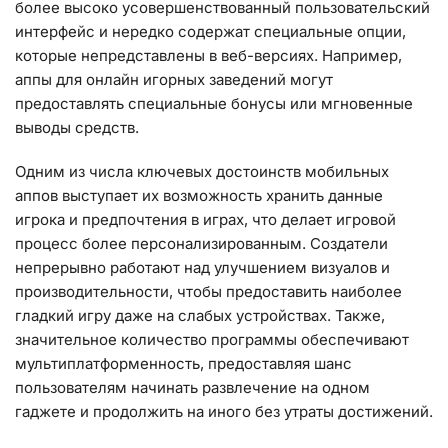
более высоко усовершенствованный пользовательский
интерфейс и нередко содержат специальные опции,
которые непредставлены в веб-версиях. Например,
аппы для онлайн игорных заведений могут
предоставлять специальные бонусы или мгновенные
выводы средств.
Одним из числа ключевых достоинств мобильных
аппов выступает их возможность хранить данные
игрока и предпочтения в играх, что делает игровой
процесс более персонализированным. Создатели
непрерывно работают над улучшением визуалов и
производительности, чтобы предоставить наиболее
гладкий игру даже на слабых устройствах. Также,
значительное количество программы обеспечивают
мультиплатформенность, предоставляя шанс
пользователям начинать развлечение на одном
гаджете и продолжить на иного без утраты достижений.