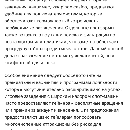
заведения, например, как pinco casino, предлагают
удобные для пользователя системы, которые
обеспечивают возможность быстро искать
необходимые развлечения. Отдельные платформы
также встраивают функции поиска и фильтрации по
поставщикам или тематикам, что заметно облегчает
процедуру отбора среди тысяч слотов. Данный способ
делает развлечение не только увлекательной, но и
комфортной для игрока.
Особое внимание следует сосредоточить на
премиальным вариантам и программам лояльности,
которые могут значительно расширить шанс на успех.
Игровые заведения с широким набором слот-машин
часто предоставляют геймерам бесплатные вращения
или премии за аккаунт и внесения. Эти предложения
предоставляют шанс геймерам попробовать
многочисленные аттракционы без риска для