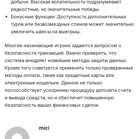
добычи. Высокая волатильность подразумевает
редкостные, но значительные победы.
Бонусные функции: Доступность дополнительных
туров или безвозмездных спинов может значительно
увеличить шансы на выигрыш.
Многие начинающие игроки задаются вопросом о
безопасности транзакций. Важно проверить, что
система внедряет новейшие методы защиты данных.
Кроме того советуется применять только проверенные
методы оплаты, такие как кредитные карты или
электронные кошельки. Данное не только
поспособствует ускорению процедуру депозита счета
и вывода средств, но и обеспечит повышенную
безопасность ваших финансовых сделок.
mici