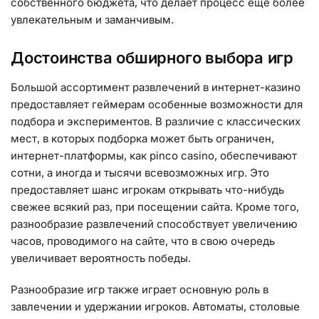
собственного бюджета, что делает процесс еще более
увлекательным и заманчивым.
Достоинства обширного выбора игр
Большой ассортимент развлечений в интернет-казино
предоставляет геймерам особенные возможности для
подбора и экспериментов. В различие с классических
мест, в которых подборка может быть ограничен,
интернет-платформы, как pinco casino, обеспечивают
сотни, а иногда и тысячи всевозможных игр. Это
предоставляет шанс игрокам открывать что-нибудь
свежее всякий раз, при посещении сайта. Кроме того,
разнообразие развлечений способствует увеличению
часов, проводимого на сайте, что в свою очередь
увеличивает вероятность победы.
Разнообразие игр также играет основную роль в
завлечении и удержании игроков. Автоматы, столовые