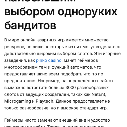
выбором одноруких
бандитов
В мире онлайн-азартных игр имеется множество
ресурсов, но лишь некоторые из них могут выделяться
действительно широким выбором слотов. Эти игорные
заведения, как
pinko casino
, манят геймеров
многообразием тем и функций автоматов, что
предоставляет шанс всем подобрать что-то по
предпочтению. Например, на определённых сайтах
возможно встретить больше 3000 разнообразных
слотов от ведущих создателей, таких как NetEnt,
Microgaming и Playtech. Данное предоставляет не
только разнообразие, но и высокое стандарт игр.
Геймеры часто замечают внешний вид и удобство
навигации по сайту. Топовые интернет игорные