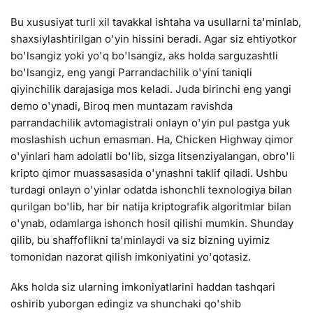
Bu xususiyat turli xil tavakkal ishtaha va usullarni ta'minlab,
shaxsiylashtirilgan o'yin hissini beradi. Agar siz ehtiyotkor
bo'lsangiz yoki yo'q bo'lsangiz, aks holda sarguzashtli
bo'lsangiz, eng yangi Parrandachilik o'yini taniqli
qiyinchilik darajasiga mos keladi. Juda birinchi eng yangi
demo o'ynadi, Biroq men muntazam ravishda
parrandachilik avtomagistrali onlayn o'yin pul pastga yuk
moslashish uchun emasman. Ha, Chicken Highway qimor
o'yinlari ham adolatli bo'lib, sizga litsenziyalangan, obro'li
kripto qimor muassasasida o'ynashni taklif qiladi. Ushbu
turdagi onlayn o'yinlar odatda ishonchli texnologiya bilan
qurilgan bo'lib, har bir natija kriptografik algoritmlar bilan
o'ynab, odamlarga ishonch hosil qilishi mumkin. Shunday
qilib, bu shaffoflikni ta'minlaydi va siz bizning uyimiz
tomonidan nazorat qilish imkoniyatini yo'qotasiz.
Aks holda siz ularning imkoniyatlarini haddan tashqari
oshirib yuborgan edingiz va shunchaki qo'shib