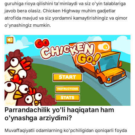
guruhiga rioya qilishini ta'minlaydi va siz o'yin talablariga
javob bera olasiz. Chicken Highway muhim gadjetlar
atrofida mavjud va siz yordamni kamaytirishingiz va qimor
o'ynashingiz mumkin.
Parrandachilik yo'li haqiqatan ham
o'ynashga arziydimi?
Muvaffaqiyatli odamlarning ko'pchiligidan qoniqarli foyda