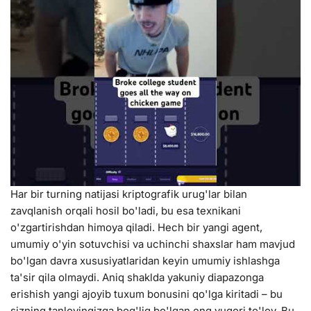
Har bir turning natijasi kriptografik urug'lar bilan
zavqlanish orqali hosil bo'ladi, bu esa texnikani
o'zgartirishdan himoya qiladi. Hech bir yangi agent,
umumiy o'yin sotuvchisi va uchinchi shaxslar ham mavjud
bo'lgan davra xususiyatlaridan keyin umumiy ishlashga
ta'sir qila olmaydi. Aniq shaklda yakuniy diapazonga
erishish yangi ajoyib tuxum bonusini qo'lga kiritadi – bu
sizning tanlovingizga bog'liq bo'lgan eng yuqori to'lov. Bu