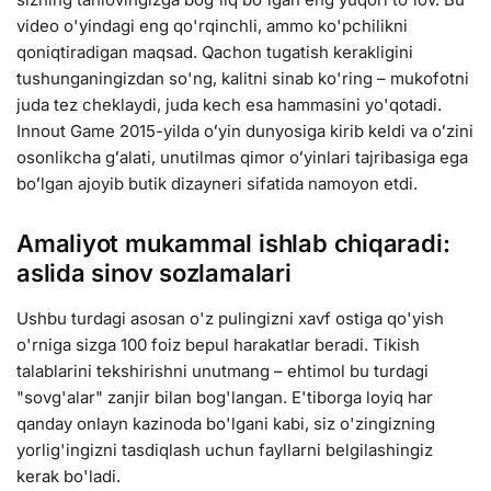
video o'yindagi eng qo'rqinchli, ammo ko'pchilikni
qoniqtiradigan maqsad. Qachon tugatish kerakligini
tushunganingizdan so'ng, kalitni sinab ko'ring – mukofotni
juda tez cheklaydi, juda kech esa hammasini yo'qotadi.
Innout Game 2015-yilda oʻyin dunyosiga kirib keldi va oʻzini
osonlikcha gʻalati, unutilmas qimor oʻyinlari tajribasiga ega
boʻlgan ajoyib butik dizayneri sifatida namoyon etdi.
Amaliyot mukammal ishlab chiqaradi:
aslida sinov sozlamalari
Ushbu turdagi asosan o'z pulingizni xavf ostiga qo'yish
o'rniga sizga 100 foiz bepul harakatlar beradi. Tikish
talablarini tekshirishni unutmang – ehtimol bu turdagi
"sovg'alar" zanjir bilan bog'langan. E'tiborga loyiq har
qanday onlayn kazinoda bo'lgani kabi, siz o'zingizning
yorlig'ingizni tasdiqlash uchun fayllarni belgilashingiz
kerak bo'ladi.