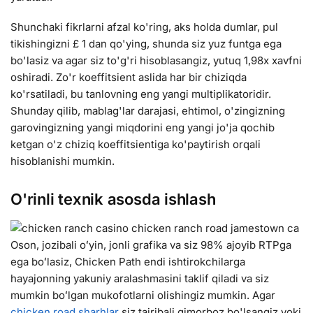
Shunchaki fikrlarni afzal ko'ring, aks holda dumlar, pul
tikishingizni £ 1 dan qo'ying, shunda siz yuz funtga ega
bo'lasiz va agar siz to'g'ri hisoblasangiz, yutuq 1,98x xavfni
oshiradi. Zo'r koeffitsient aslida har bir chiziqda
ko'rsatiladi, bu tanlovning eng yangi multiplikatoridir.
Shunday qilib, mablag'lar darajasi, ehtimol, o'zingizning
garovingizning yangi miqdorini eng yangi jo'ja qochib
ketgan o'z chiziq koeffitsientiga ko'paytirish orqali
hisoblanishi mumkin.
O'rinli texnik asosda ishlash
Oson, jozibali oʻyin, jonli grafika va siz 98% ajoyib RTPga
ega boʻlasiz, Chicken Path endi ishtirokchilarga
hayajonning yakuniy aralashmasini taklif qiladi va siz
mumkin boʻlgan mukofotlarni olishingiz mumkin. Agar
chicken road sharhlar
siz tajribali qimorboz bo'lsangiz yoki