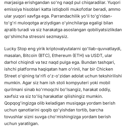
marjasiga erishgandan so'ng naqd pul chiqaradilar. Yuqori
emissiya hisoblari katta istiqbolli mukofotlar beradi, ammo
ular yuqori xavfga ega. Parrandachilik yo'li to'g'ridan-
to'g'ri muloqotga arziydigan o'yinchilarga egaligi bilan
ajralib turadi va siz harakatga asoslangan qobiliyatsizlikdan
qo'shimcha stressni sezmaysiz.
Lucky Stop eng yirik kriptovalyutalarni qo'llab-quvvatlaydi,
masalan, Bitcoin (BTC), Ethereum (ETH) va USDT, ular
darhol chiqindi va tez naqd pulga ega. Bundan tashqari,
ishchi platforma haqiqatan ham o'rinli, har bir Chicken
Street o'qining ta'rifi o'z-o'zidan adolat uchun tekshirilishi
mumkin. Agar siz ham ish stoli kompyuteri yoki mobil
qurilmani sinab ko'rmoqchi bo'lsangiz, harakat oddiy,
xavfsiz va siz to'liq harakatlar qilishingiz mumkin.
Qopqog'ingizga olib keladigan musiqaga yordam berish
uchun qanotlarini qoqib qo'yishdan tortib, barcha
tovushlar sizni suvga cho'mishingizga yordam berish
uchun yaratilgan.