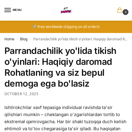
MENU
0
Free worldwide shipping on all orders!
Home
Blog
Parrandachilik yo'lida tikish o'yinlari: Haqiqiy daromad Rohatlaning va siz bepul demoga ega bo'lasiz
/
/
Parrandachilik yo'lida tikish
o'yinlari: Haqiqiy daromad
Rohatlaning va siz bepul
demoga ega bo'lasiz
OCTOBER 12, 2025
Ishtirokchilar xavf tepasiga individual ravishda ta'sir
qilishlari mumkin – cheklangan o'zgarishlardan tortib to
ekstremal qamrovgacha. Har bir shakl tuzoqqa duch kelish
ehtimoli va to'lov chegarasiga ta'sir qiladi.
Bu haqiqatan