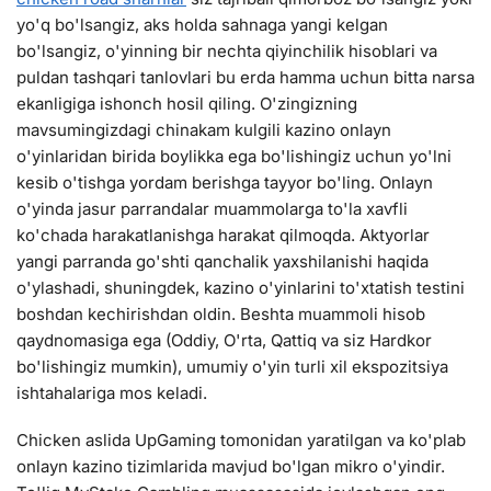
yo'q bo'lsangiz, aks holda sahnaga yangi kelgan
bo'lsangiz, o'yinning bir nechta qiyinchilik hisoblari va
puldan tashqari tanlovlari bu erda hamma uchun bitta narsa
ekanligiga ishonch hosil qiling. O'zingizning
mavsumingizdagi chinakam kulgili kazino onlayn
o'yinlaridan birida boylikka ega bo'lishingiz uchun yo'lni
kesib o'tishga yordam berishga tayyor bo'ling. Onlayn
o'yinda jasur parrandalar muammolarga to'la xavfli
ko'chada harakatlanishga harakat qilmoqda. Aktyorlar
yangi parranda go'shti qanchalik yaxshilanishi haqida
o'ylashadi, shuningdek, kazino o'yinlarini to'xtatish testini
boshdan kechirishdan oldin. Beshta muammoli hisob
qaydnomasiga ega (Oddiy, O'rta, Qattiq va siz Hardkor
bo'lishingiz mumkin), umumiy o'yin turli xil ekspozitsiya
ishtahalariga mos keladi.
Chicken aslida UpGaming tomonidan yaratilgan va ko'plab
onlayn kazino tizimlarida mavjud bo'lgan mikro o'yindir.