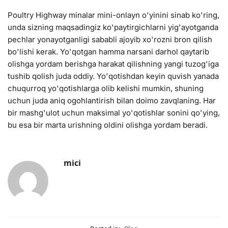
Poultry Highway minalar mini-onlayn o'yinini sinab ko'ring,
unda sizning maqsadingiz ko'paytirgichlarni yig'ayotganda
pechlar yonayotganligi sababli ajoyib xo'rozni bron qilish
bo'lishi kerak. Yo'qotgan hamma narsani darhol qaytarib
olishga yordam berishga harakat qilishning yangi tuzog'iga
tushib qolish juda oddiy. Yo'qotishdan keyin quvish yanada
chuqurroq yo'qotishlarga olib kelishi mumkin, shuning
uchun juda aniq ogohlantirish bilan doimo zavqlaning. Har
bir mashg'ulot uchun maksimal yo'qotishlar sonini qo'ying,
bu esa bir marta urishning oldini olishga yordam beradi.
mici