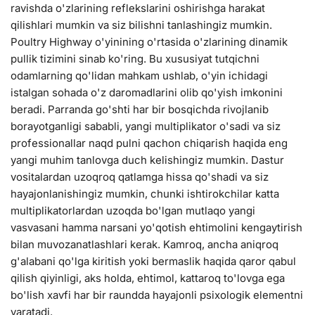
ravishda o'zlarining reflekslarini oshirishga harakat
qilishlari mumkin va siz bilishni tanlashingiz mumkin.
Poultry Highway o'yinining o'rtasida o'zlarining dinamik
pullik tizimini sinab ko'ring. Bu xususiyat tutqichni
odamlarning qo'lidan mahkam ushlab, o'yin ichidagi
istalgan sohada o'z daromadlarini olib qo'yish imkonini
beradi. Parranda go'shti har bir bosqichda rivojlanib
borayotganligi sababli, yangi multiplikator o'sadi va siz
professionallar naqd pulni qachon chiqarish haqida eng
yangi muhim tanlovga duch kelishingiz mumkin. Dastur
vositalardan uzoqroq qatlamga hissa qo'shadi va siz
hayajonlanishingiz mumkin, chunki ishtirokchilar katta
multiplikatorlardan uzoqda bo'lgan mutlaqo yangi
vasvasani hamma narsani yo'qotish ehtimolini kengaytirish
bilan muvozanatlashlari kerak. Kamroq, ancha aniqroq
g'alabani qo'lga kiritish yoki bermaslik haqida qaror qabul
qilish qiyinligi, aks holda, ehtimol, kattaroq to'lovga ega
bo'lish xavfi har bir raundda hayajonli psixologik elementni
yaratadi.