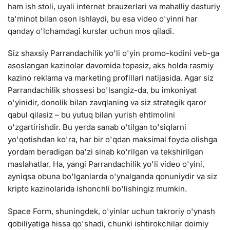
ham ish stoli, uyali internet brauzerlari va mahalliy dasturiy
ta'minot bilan oson ishlaydi, bu esa video o'yinni har
qanday o'lchamdagi kurslar uchun mos qiladi.
Siz shaxsiy Parrandachilik yo'li o'yin promo-kodini veb-ga
asoslangan kazinolar davomida topasiz, aks holda rasmiy
kazino reklama va marketing profillari natijasida. Agar siz
Parrandachilik shossesi bo'lsangiz-da, bu imkoniyat
o'yinidir, donolik bilan zavqlaning va siz strategik qaror
qabul qilasiz – bu yutuq bilan yurish ehtimolini
o'zgartirishdir. Bu yerda sanab o'tilgan to'siqlarni
yo'qotishdan ko'ra, har bir o'qdan maksimal foyda olishga
yordam beradigan ba'zi sinab ko'rilgan va tekshirilgan
maslahatlar. Ha, yangi Parrandachilik yo'li video o'yini,
ayniqsa obuna bo'lganlarda o'ynalganda qonuniydir va siz
kripto kazinolarida ishonchli bo'lishingiz mumkin.
Space Form, shuningdek, o'yinlar uchun takroriy o'ynash
qobiliyatiga hissa qo'shadi, chunki ishtirokchilar doimiy