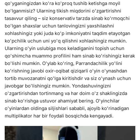
qo'yganingizdan ko'ra ko'proq tushib ketishga moyil
bo'lganmisiz? Ularning tikish miqdorini o'zgartirishni
tasavvur qiling – siz konservativ tarzda sinab ko'rmoqchi
bo'lgan shaxslar uchun tanlovingizni yaxshilashni
xohlashingiz yoki juda ko'p imkoniyatni taqdim etayotgan
ko'pchilik uchun uni yo'q qilishni xohlashingiz mumkin.
Ularning o'yin uslubiga mos keladiganini topish uchun
qo'shimcha muammo profilini ham sinab ko'rishingiz kerak
bo'lishi mumkin. O'ylab ko'ring, Parrandachilik yo'lini
ko'rishning javobi oxir-oqibat qiziqarli o'yin o'ynashdan
tortib muvozanatni qo'lga kiritishdir va siz o'ynash uchun
javobgar bo'lishingiz mumkin. Yondashuvingizni
o'zgartirishdan tortinmang va har doim o'z shaklingizda
sinab ko'rishga ustuvor ahamiyat bering. O'yinchilar
o'yinlardan oldinga siljishlari sababli, ajoyib ko'rinadigan
multiplikator har bir foydali bosqichda kengayadi.