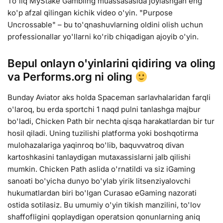
To'liq MyStake Gambling muassasasida joylashgan eng
ko'p afzal qilingan kichik video o'yin. "Purpose
Uncrossable" – bu to'qnashuvlarning oldini olish uchun
professionallar yo'llarni ko'rib chiqadigan ajoyib o'yin.
Bepul onlayn o'yinlarini qidiring va oling
va Performs.org ni oling
Bunday Aviator aks holda Spaceman sarlavhalaridan farqli
o'laroq, bu erda sportchi 1 naqd pulni tanlashga majbur
bo'ladi, Chicken Path bir nechta qisqa harakatlardan bir tur
hosil qiladi. Uning tuzilishi platforma yoki boshqotirma
mulohazalariga yaqinroq bo'lib, baquvvatroq divan
kartoshkasini tanlaydigan mutaxassislarni jalb qilishi
mumkin. Chicken Path aslida o'rnatildi va siz iGaming
sanoati bo'yicha dunyo bo'ylab yirik litsenziyalovchi
hukumatlardan biri bo'lgan Curasao eGaming nazorati
ostida sotilasiz. Bu umumiy o'yin tikish manzilini, to'lov
shaffofligini qoplaydigan operatsion qonunlarning aniq