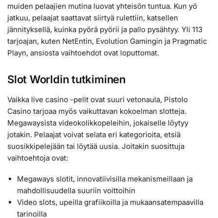
muiden pelaajien mutina luovat yhteisön tuntua. Kun yö
jatkuu, pelaajat saattavat siirtyä rulettiin, katsellen
jännityksellä, kuinka pyörä pyörii ja pallo pysähtyy. Yli 113
tarjoajan, kuten NetEntin, Evolution Gamingin ja Pragmatic
Playn, ansiosta vaihtoehdot ovat loputtomat.
Slot Worldin tutkiminen
Vaikka live casino -pelit ovat suuri vetonaula, Pistolo
Casino tarjoaa myös vaikuttavan kokoelman slotteja.
Megawaysista videokolikkopeleihin, jokaiselle löytyy
jotakin. Pelaajat voivat selata eri kategorioita, etsiä
suosikkipelejään tai löytää uusia. Joitakin suosittuja
vaihtoehtoja ovat:
Megaways slotit, innovatiivisilla mekanismeillaan ja
mahdollisuudella suuriin voittoihin
Video slots, upeilla grafiikoilla ja mukaansatempaavilla
tarinoilla