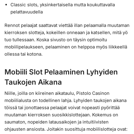
Classic slots, yksinkertaisella mutta koukuttavalla
pelattavuudella
Rennot pelaajat saattavat viettää illan pelaamalla muutaman
kierroksen slotteja, kokeillen onneaan ja katsellen, mitä yö
tuo tullessaan. Koska sivusto on täysin optimoitu
mobiilipelaukseen, pelaaminen on helppoa myös liikkeellä
ollessa tai kotona.
Mobiili Slot Pelaaminen Lyhyiden
Taukojen Aikana
Niille, joilla on kiireinen aikataulu, Pistolo Casinon
mobiilialusta on todellinen lahja. Lyhyiden taukojen aikana
töissä tai jonottaessa pelaajat voivat nopeasti pyörittää
muutaman kierroksen suosikkislottejaan. Kokemus on
saumaton, nopeiden latausaikojen ja intuitiivisten
ohjausten ansiosta. Joitakin suosittuja mobiilislotteja ovat: