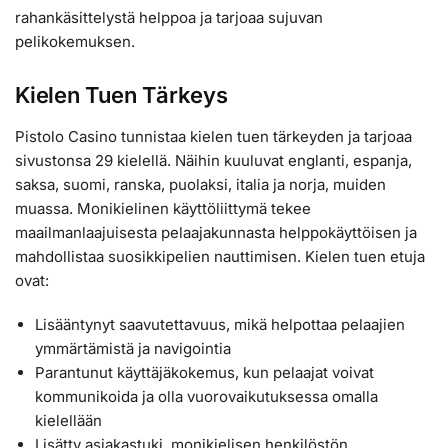
rahankäsittelystä helppoa ja tarjoaa sujuvan
pelikokemuksen.
Kielen Tuen Tärkeys
Pistolo Casino tunnistaa kielen tuen tärkeyden ja tarjoaa
sivustonsa 29 kielellä. Näihin kuuluvat englanti, espanja,
saksa, suomi, ranska, puolaksi, italia ja norja, muiden
muassa. Monikielinen käyttöliittymä tekee
maailmanlaajuisesta pelaajakunnasta helppokäyttöisen ja
mahdollistaa suosikkipelien nauttimisen. Kielen tuen etuja
ovat:
Lisääntynyt saavutettavuus, mikä helpottaa pelaajien
ymmärtämistä ja navigointia
Parantunut käyttäjäkokemus, kun pelaajat voivat
kommunikoida ja olla vuorovaikutuksessa omalla
kielellään
Lisätty asiakastuki, monikielisen henkilöstön