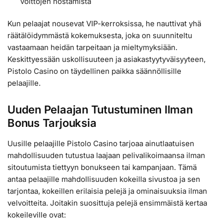
voittojen nostamista
Kun pelaajat nousevat VIP-kerroksissa, he nauttivat yhä
räätälöidymmästä kokemuksesta, joka on suunniteltu
vastaamaan heidän tarpeitaan ja mieltymyksiään.
Keskittyessään uskollisuuteen ja asiakastyytyväisyyteen,
Pistolo Casino on täydellinen paikka säännöllisille
pelaajille.
Uuden Pelaajan Tutustuminen Ilman
Bonus Tarjouksia
Uusille pelaajille Pistolo Casino tarjoaa ainutlaatuisen
mahdollisuuden tutustua laajaan pelivalikoimaansa ilman
sitoutumista tiettyyn bonukseen tai kampanjaan. Tämä
antaa pelaajille mahdollisuuden kokeilla sivustoa ja sen
tarjontaa, kokeillen erilaisia pelejä ja ominaisuuksia ilman
velvoitteita. Joitakin suosittuja pelejä ensimmäistä kertaa
kokeileville ovat: