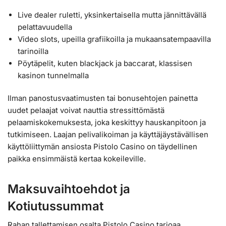
Live dealer ruletti, yksinkertaisella mutta jännittävällä
pelattavuudella
Video slots, upeilla grafiikoilla ja mukaansatempaavilla
tarinoilla
Pöytäpelit, kuten blackjack ja baccarat, klassisen
kasinon tunnelmalla
Ilman panostusvaatimusten tai bonusehtojen painetta
uudet pelaajat voivat nauttia stressittömästä
pelaamiskokemuksesta, joka keskittyy hauskanpitoon ja
tutkimiseen. Laajan pelivalikoiman ja käyttäjäystävällisen
käyttöliittymän ansiosta Pistolo Casino on täydellinen
paikka ensimmäistä kertaa kokeileville.
Maksuvaihtoehdot ja
Kotiutussummat
Rahan tallettamisen osalta Pistolo Casino tarjoaa