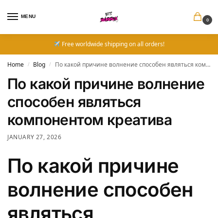
MENU
0
Free worldwide shipping on all orders!
Home
Blog
По какой причине волнение способен являться компонентом креатива
/
/
По какой причине волнение
способен являться
компонентом креатива
JANUARY 27, 2026
По какой причине
волнение способен
являться