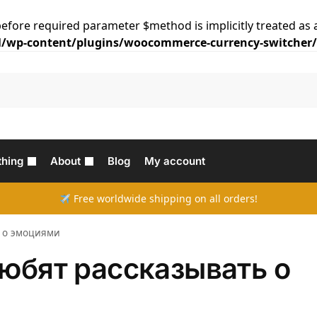
efore required parameter $method is implicitly treated as 
/wp-content/plugins/woocommerce-currency-switcher/c
thing
About
Blog
My account
Free worldwide shipping on all orders!
ь о эмоциями
юбят рассказывать о