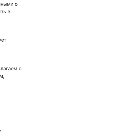
нными о
ть в
ует
злагаем о
м,
ь