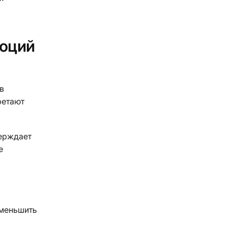
моций
в
ретают
верждает
е
уменьшить