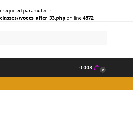
a required parameter in
lasses/woocs_after_33.php
on line
4872
Search
0.00
$
0