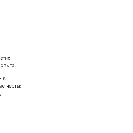
метно
 опыта.
и в
ые черты:
,