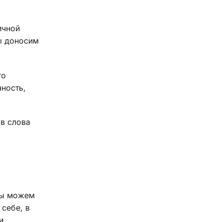
ичной
мы доносим
го
чность,
в слова
мы можем
 себе, в
и