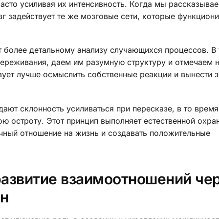
часто усиливая их интенсивность. Когда мы рассказыва
г задействует те же мозговые сети, которые функцион
т более детальному анализу случающихся процессов. В 
ереживания, даем им разумную структуру и отмечаем 
вует лучше осмыслить собственные реакции и вынести з
ают склонность усиливаться при пересказе, в то время
ю остроту. Этот принцип выполняет естественной охра
чный отношение на жизнь и создавать положительные
развитие взаимоотношений че
он