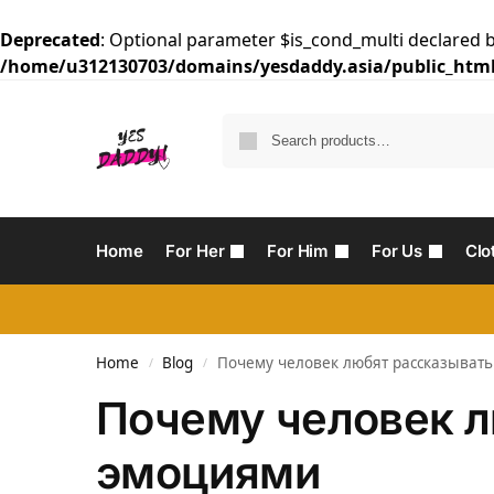
Deprecated
: Optional parameter $is_cond_multi declared b
/home/u312130703/domains/yesdaddy.asia/public_html
Home
For Her
For Him
For Us
Clo
Home
Blog
Почему человек любят рассказыват
/
/
Почему человек л
эмоциями