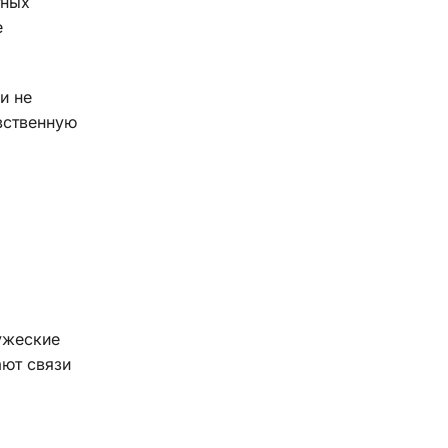
тных
е
и не
вственную
ужеские
ают связи