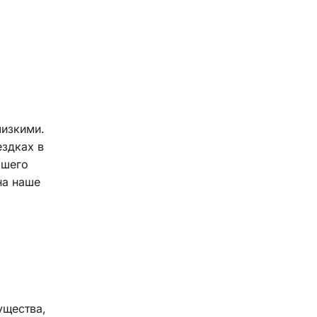
лизкими.
ездках в
ашего
на наше
ущества,