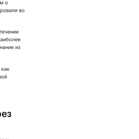
ем о
ировали во
течении
наиболее
нания из
 как
ной
рез