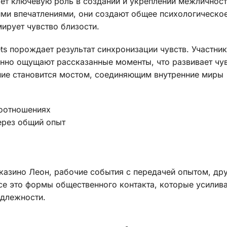
ает ключевую роль в создании и укреплении межличнос
ими впечатлениями, они создают общее психологическо
ирует чувство близости.
s порождает результат синхронизации чувств. Участник
енно ощущают рассказанные моменты, что развивает чу
ние становится мостом, соединяющим внутренние миры
моотношениях
ерез общий опыт
казино Леон, рабочие события с передачей опытом, др
е это формы общественного контакта, которые усилив
длежности.