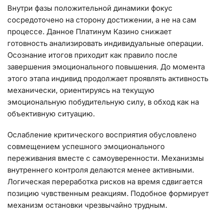
Внутри фазы положительной динамики фокус
сосредоточено на сторону достижении, а не на сам
процессе. Данное Платинум Казино снижает
готовность анализировать индивидуальные операции.
Осознание итогов приходит как правило после
завершения эмоционального повышения. До момента
этого этапа индивид продолжает проявлять активность
механически, ориентируясь на текущую
эмоциональную побудительную силу, в обход как на
объективную ситуацию.
Ослабление критического восприятия обусловлено
совмещением успешного эмоционального
переживания вместе с самоуверенности. Механизмы
внутреннего контроля делаются менее активными.
Логическая переработка рисков на время сдвигается
позицию чувственным реакциям. Подобное формирует
механизм остановки чрезвычайно трудным.