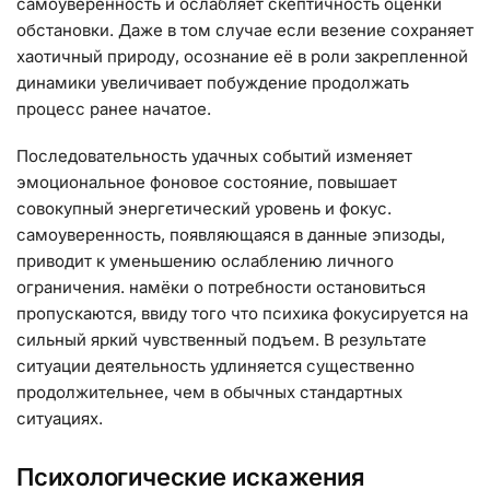
самоуверенность и ослабляет скептичность оценки
обстановки. Даже в том случае если везение сохраняет
хаотичный природу, осознание её в роли закрепленной
динамики увеличивает побуждение продолжать
процесс ранее начатое.
Последовательность удачных событий изменяет
эмоциональное фоновое состояние, повышает
совокупный энергетический уровень и фокус.
самоуверенность, появляющаяся в данные эпизоды,
приводит к уменьшению ослаблению личного
ограничения. намёки о потребности остановиться
пропускаются, ввиду того что психика фокусируется на
сильный яркий чувственный подъем. В результате
ситуации деятельность удлиняется существенно
продолжительнее, чем в обычных стандартных
ситуациях.
Психологические искажения