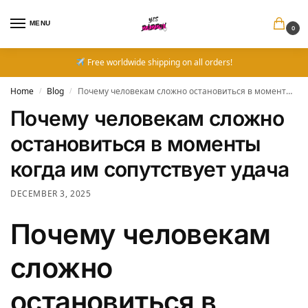
MENU
0
Free worldwide shipping on all orders!
Home
Blog
Почему человекам сложно остановиться в моменты когда им сопутствует удача
/
/
Почему человекам сложно
остановиться в моменты
когда им сопутствует удача
DECEMBER 3, 2025
Почему человекам
сложно
остановиться в