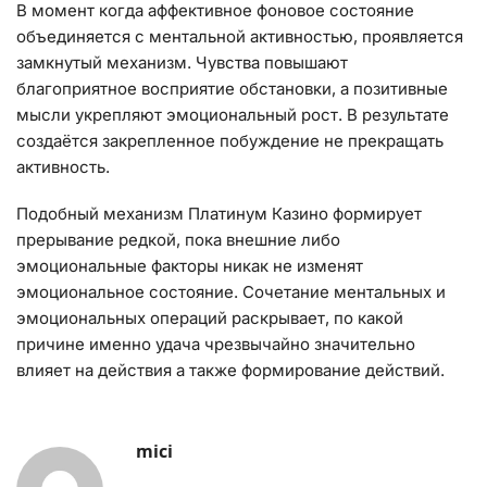
В момент когда аффективное фоновое состояние
объединяется с ментальной активностью, проявляется
замкнутый механизм. Чувства повышают
благоприятное восприятие обстановки, а позитивные
мысли укрепляют эмоциональный рост. В результате
создаётся закрепленное побуждение не прекращать
активность.
Подобный механизм Платинум Казино формирует
прерывание редкой, пока внешние либо
эмоциональные факторы никак не изменят
эмоциональное состояние. Сочетание ментальных и
эмоциональных операций раскрывает, по какой
причине именно удача чрезвычайно значительно
влияет на действия а также формирование действий.
mici