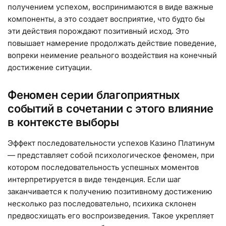
получением успехом, воспринимаются в виде важные
компоненты, а это создает восприятие, что будто бы
эти действия порождают позитивный исход. Это
повышает намерение продолжать действие поведение,
вопреки неимение реального воздействия на конечный
достижение ситуации.
Феномен серии благоприятных
событий в сочетании с этого влияние
в контексте выборы
Эффект последовательности успехов Казино Платинум
— представляет собой психологическое феномен, при
котором последовательность успешных моментов
интерпретируется в виде тенденция. Если шаг
заканчивается к получению позитивному достижению
несколько раз последовательно, психика склонен
предвосхищать его воспроизведения. Такое укрепляет