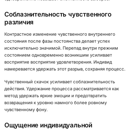
Соблазнительность чувственного
различия
Контрастное изменение чувственного внутреннего
состояния после фазы постоянства делает успех
исключительно значимой. Перепад внутри прежним
состоянием одновременно возникшим усиливает
восприятие восприятие удовлетворения. Индивид
намеревается удержать этот разрыв, сохраняя процесс.
Чувственный скачок усиливает соблазнительность
действия. Удержание процесса рассматривается как
метод удержать яркие эмоции и предотвратить
возвращения к уровню намного более ровному
чувственному фону.
Ощущение индивидуальной