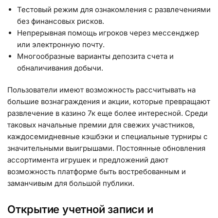
Тестовый режим для ознакомления с развлечениями
без финансовых рисков.
Непрерывная помощь игроков через мессенджер
или электронную почту.
Многообразные варианты депозита счета и
обналичивания добычи.
Пользователи имеют возможность рассчитывать на
большие вознаграждения и акции, которые превращают
развлечение в казино 7к еще более интересной. Среди
таковых начальные премии для свежих участников,
каждосемидневные кэшбэки и специальные турниры с
значительными выигрышами. Постоянные обновления
ассортимента игрушек и предложений дают
возможность платформе быть востребованным и
заманчивым для большой публики.
Открытие учетной записи и