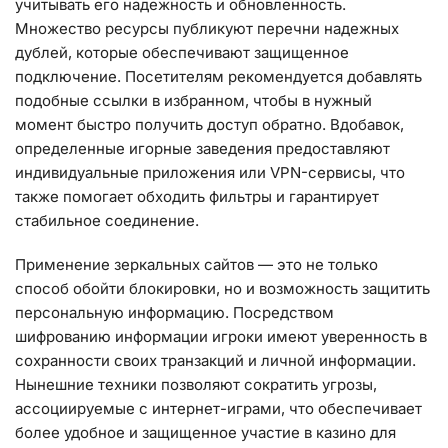
учитывать его надежность и обновленность.
Множество ресурсы публикуют перечни надежных
дублей, которые обеспечивают защищенное
подключение. Посетителям рекомендуется добавлять
подобные ссылки в избранном, чтобы в нужный
момент быстро получить доступ обратно. Вдобавок,
определенные игорные заведения предоставляют
индивидуальные приложения или VPN-сервисы, что
также помогает обходить фильтры и гарантирует
стабильное соединение.
Применение зеркальных сайтов — это не только
способ обойти блокировки, но и возможность защитить
персональную информацию. Посредством
шифрованию информации игроки имеют уверенность в
сохранности своих транзакций и личной информации.
Нынешние техники позволяют сократить угрозы,
ассоциируемые с интернет-играми, что обеспечивает
более удобное и защищенное участие в казино для