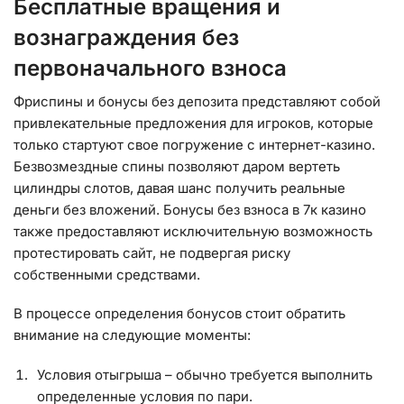
Бесплатные вращения и
вознаграждения без
первоначального взноса
Фриспины и бонусы без депозита представляют собой
привлекательные предложения для игроков, которые
только стартуют свое погружение с интернет-казино.
Безвозмездные спины позволяют даром вертеть
цилиндры слотов, давая шанс получить реальные
деньги без вложений. Бонусы без взноса в 7к казино
также предоставляют исключительную возможность
протестировать сайт, не подвергая риску
собственными средствами.
В процессе определения бонусов стоит обратить
внимание на следующие моменты:
Условия отыгрыша – обычно требуется выполнить
определенные условия по пари.