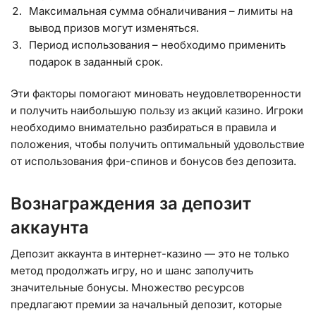
Максимальная сумма обналичивания – лимиты на
вывод призов могут изменяться.
Период использования – необходимо применить
подарок в заданный срок.
Эти факторы помогают миновать неудовлетворенности
и получить наибольшую пользу из акций казино. Игроки
необходимо внимательно разбираться в правила и
положения, чтобы получить оптимальный удовольствие
от использования фри-спинов и бонусов без депозита.
Вознаграждения за депозит
аккаунта
Депозит аккаунта в интернет-казино — это не только
метод продолжать игру, но и шанс заполучить
значительные бонусы. Множество ресурсов
предлагают премии за начальный депозит, которые