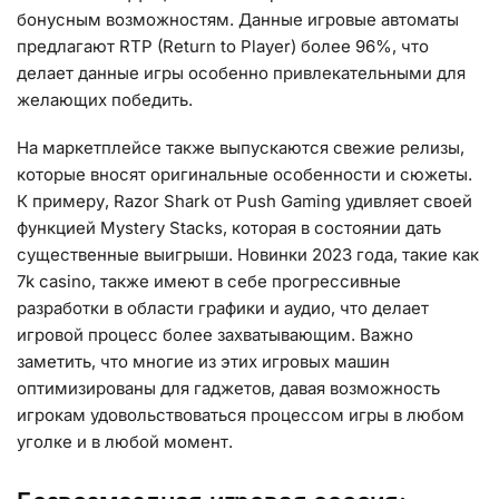
бонусным возможностям. Данные игровые автоматы
предлагают RTP (Return to Player) более 96%, что
делает данные игры особенно привлекательными для
желающих победить.
На маркетплейсе также выпускаются свежие релизы,
которые вносят оригинальные особенности и сюжеты.
К примеру, Razor Shark от Push Gaming удивляет своей
функцией Mystery Stacks, которая в состоянии дать
существенные выигрыши. Новинки 2023 года, такие как
7k casino, также имеют в себе прогрессивные
разработки в области графики и аудио, что делает
игровой процесс более захватывающим. Важно
заметить, что многие из этих игровых машин
оптимизированы для гаджетов, давая возможность
игрокам удовольствоваться процессом игры в любом
уголке и в любой момент.