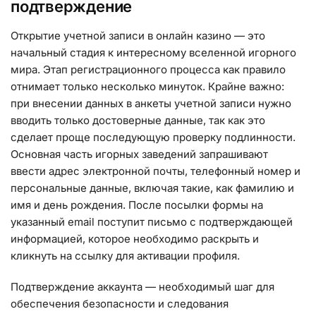
подтверждение
Открытие учетной записи в онлайн казино — это
начальный стадия к интересному вселенной игорного
мира. Этап регистрационного процесса как правило
отнимает только несколько минуток. Крайне важно:
при внесении данных в анкеты учетной записи нужно
вводить только достоверные данные, так как это
сделает проще последующую проверку подлинности.
Основная часть игорных заведений запрашивают
ввести адрес электронной почты, телефонный номер и
персональные данные, включая такие, как фамилию и
имя и день рождения. После посылки формы на
указанный email поступит письмо с подтверждающей
информацией, которое необходимо раскрыть и
кликнуть на ссылку для активации профиля.
Подтверждение аккаунта — необходимый шаг для
обеспечения безопасности и следования