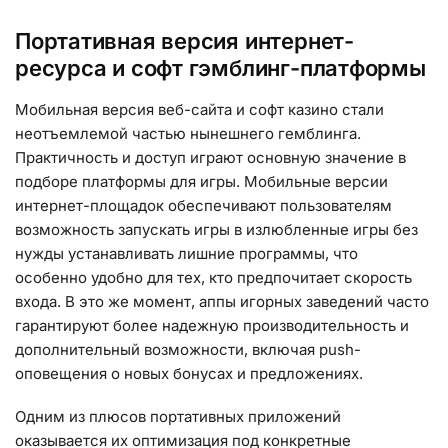
Портативная версия интернет-
ресурса и софт гэмблинг-платформы
Мобильная версия веб-сайта и софт казино стали
неотъемлемой частью нынешнего гемблинга.
Практичность и доступ играют основную значение в
подборе платформы для игры. Мобильные версии
интернет-площадок обеспечивают пользователям
возможность запускать игры в излюбленные игры без
нужды устанавливать лишние программы, что
особенно удобно для тех, кто предпочитает скорость
входа. В это же момент, аппы игорных заведений часто
гарантируют более надежную производительность и
дополнительный возможности, включая push-
оповещения о новых бонусах и предложениях.
Одним из плюсов портативных приложений
оказывается их оптимизация под конкретные