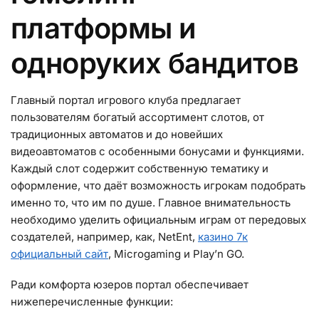
платформы и
одноруких бандитов
Главный портал игрового клуба предлагает
пользователям богатый ассортимент слотов, от
традиционных автоматов и до новейших
видеоавтоматов с особенными бонусами и функциями.
Каждый слот содержит собственную тематику и
оформление, что даёт возможность игрокам подобрать
именно то, что им по душе. Главное внимательность
необходимо уделить официальным играм от передовых
создателей, например, как, NetEnt,
казино 7к
официальный сайт
, Microgaming и Play’n GO.
Ради комфорта юзеров портал обеспечивает
нижеперечисленные функции: