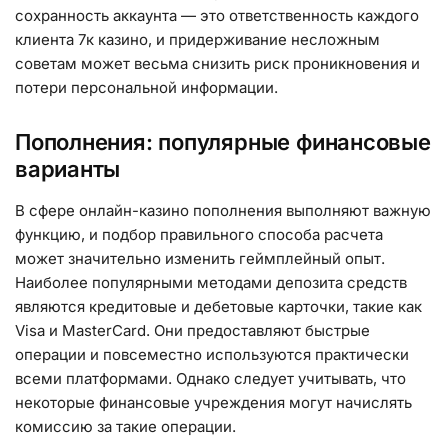
сохранность аккаунта — это ответственность каждого
клиента 7к казино, и придерживание несложным
советам может весьма снизить риск проникновения и
потери персональной информации.
Пополнения: популярные финансовые
варианты
В сфере онлайн-казино пополнения выполняют важную
функцию, и подбор правильного способа расчета
может значительно изменить геймплейный опыт.
Наиболее популярными методами депозита средств
являются кредитовые и дебетовые карточки, такие как
Visa и MasterCard. Они предоставляют быстрые
операции и повсеместно используются практически
всеми платформами. Однако следует учитывать, что
некоторые финансовые учреждения могут начислять
комиссию за такие операции.