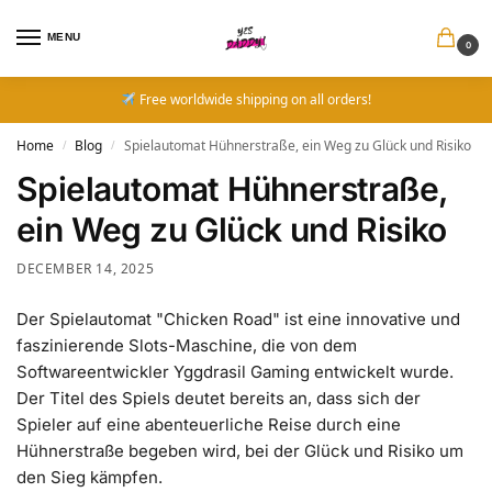
MENU
0
Free worldwide shipping on all orders!
Home
Blog
Spielautomat Hühnerstraße, ein Weg zu Glück und Risiko
/
/
Spielautomat Hühnerstraße,
ein Weg zu Glück und Risiko
DECEMBER 14, 2025
Der Spielautomat "Chicken Road" ist eine innovative und
faszinierende Slots-Maschine, die von dem
Softwareentwickler Yggdrasil Gaming entwickelt wurde.
Der Titel des Spiels deutet bereits an, dass sich der
Spieler auf eine abenteuerliche Reise durch eine
Hühnerstraße begeben wird, bei der Glück und Risiko um
den Sieg kämpfen.