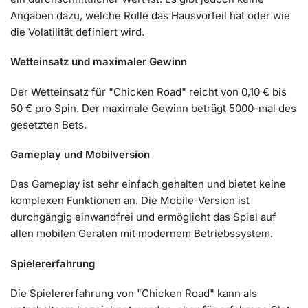
Angaben dazu, welche Rolle das Hausvorteil hat oder wie
die Volatilität definiert wird.
Wetteinsatz und maximaler Gewinn
Der Wetteinsatz für "Chicken Road" reicht von 0,10 € bis
50 € pro Spin. Der maximale Gewinn beträgt 5000-mal des
gesetzten Bets.
Gameplay und Mobilversion
Das Gameplay ist sehr einfach gehalten und bietet keine
komplexen Funktionen an. Die Mobile-Version ist
durchgängig einwandfrei und ermöglicht das Spiel auf
allen mobilen Geräten mit modernem Betriebssystem.
Spielererfahrung
Die Spielererfahrung von "Chicken Road" kann als