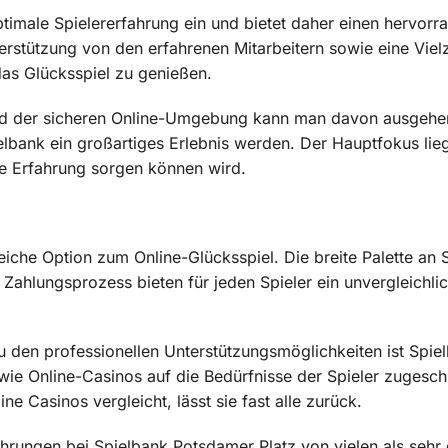
ptimale Spielererfahrung ein und bietet daher einen hervor
rstützung von den erfahrenen Mitarbeitern sowie eine Viel
das Glücksspiel zu genießen.
und der sicheren Online-Umgebung kann man davon ausgehen
lbank ein großartiges Erlebnis werden. Der Hauptfokus lieg
ire Erfahrung sorgen können wird.
iche Option zum Online-Glücksspiel. Die breite Palette an S
Zahlungsprozess bieten für jeden Spieler ein unvergleichli
u den professionellen Unterstützungsmöglichkeiten ist Spie
wie Online-Casinos auf die Bedürfnisse der Spieler zugesch
 Casinos vergleicht, lässt sie fast alle zurück.
rungen bei Spielbank Potsdamer Platz von vielen als sehr 