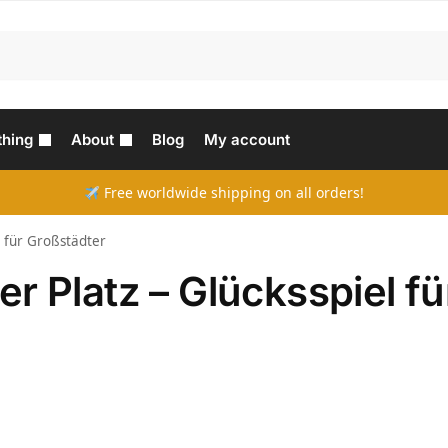
thing
About
Blog
My account
Free worldwide shipping on all orders!
l für Großstädter
r Platz – Glücksspiel fü