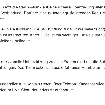
 setzt die Casino-Bank auf eine sichere Übertragung aller
-Verbindung. Darüber hinaus unterliegt sie strengen Reguli
ats.
l in Deutschland, die SGI (Stiftung für Glücksspielaufsicht)
im Internet registriert. Dies ist ein wichtiger Hinweis darau
elbank online ist.
ofessionelle Unterstützung zu allen Fragen rund um die Sp
ahlungen. Das Team setzt sich aus erfahrenen Mitarbeiter
ndendienst in Kontakt treten; über Telefon (Kundenservice
er im Live-Chat, der jederzeit nutzbar ist.