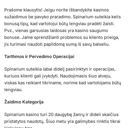
Prašome klausytis! Jeigu norite išbandykite kasinos
sužaidimus be pavyko praradimo. Spinarium suteikia kelis
bonusą tipų, kad vartotojui būtų lengviau pradėti žaisti.
Pvz., vienas garsusias laidosas yra kasino saugumo
bonuse. Jame sprendžianti problemos su kliento prieiga,
jis turimasi naudoti papildomą sumą iš savų balseliu.
Tarthmos ir Pervedimo Operacijai
Spinarium suteikia labai didelį pasirinktyn ir operacijas,
kuriuos klienti gali įvykdyti. Naudojimasis šiuo atveju,
viskas kas reikiant tikriname, norime kad vartotojams būtų
lengviau.
Žaidimo Kategorija
Spinarium kasino turi 20 daugybę žanrų ir dideli skaičius
pristatytos naudotų. Šiuo metu yra galimybes rinktis tikrai