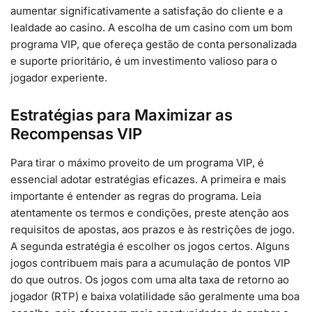
aumentar significativamente a satisfação do cliente e a
lealdade ao casino. A escolha de um casino com um bom
programa VIP, que ofereça gestão de conta personalizada
e suporte prioritário, é um investimento valioso para o
jogador experiente.
Estratégias para Maximizar as
Recompensas VIP
Para tirar o máximo proveito de um programa VIP, é
essencial adotar estratégias eficazes. A primeira e mais
importante é entender as regras do programa. Leia
atentamente os termos e condições, preste atenção aos
requisitos de apostas, aos prazos e às restrições de jogo.
A segunda estratégia é escolher os jogos certos. Alguns
jogos contribuem mais para a acumulação de pontos VIP
do que outros. Os jogos com uma alta taxa de retorno ao
jogador (RTP) e baixa volatilidade são geralmente uma boa