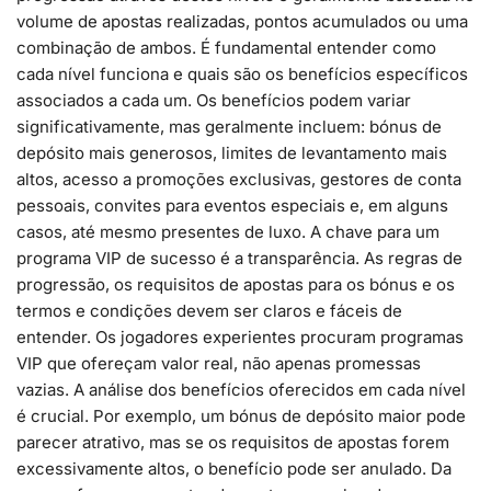
volume de apostas realizadas, pontos acumulados ou uma
combinação de ambos. É fundamental entender como
cada nível funciona e quais são os benefícios específicos
associados a cada um. Os benefícios podem variar
significativamente, mas geralmente incluem: bónus de
depósito mais generosos, limites de levantamento mais
altos, acesso a promoções exclusivas, gestores de conta
pessoais, convites para eventos especiais e, em alguns
casos, até mesmo presentes de luxo. A chave para um
programa VIP de sucesso é a transparência. As regras de
progressão, os requisitos de apostas para os bónus e os
termos e condições devem ser claros e fáceis de
entender. Os jogadores experientes procuram programas
VIP que ofereçam valor real, não apenas promessas
vazias. A análise dos benefícios oferecidos em cada nível
é crucial. Por exemplo, um bónus de depósito maior pode
parecer atrativo, mas se os requisitos de apostas forem
excessivamente altos, o benefício pode ser anulado. Da