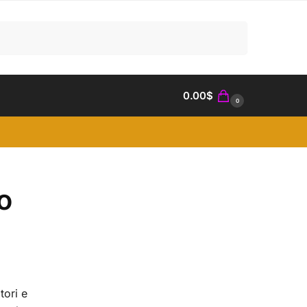
Search
0.00
$
0
o
tori e