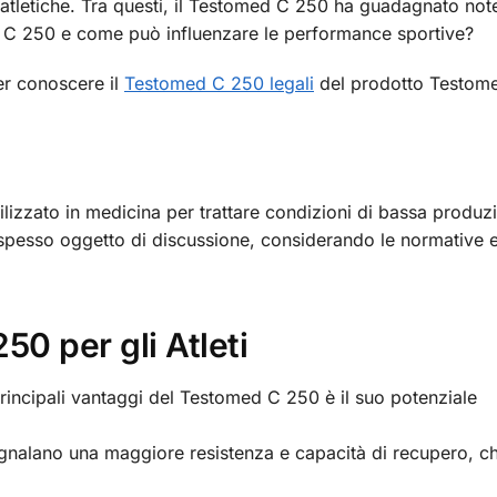
 atletiche. Tra questi, il Testomed C 250 ha guadagnato not
d C 250 e come può influenzare le performance sportive?
per conoscere il
Testomed C 250 legali
del prodotto Testom
ilizzato in medicina per trattare condizioni di bassa produz
 spesso oggetto di discussione, considerando le normative e
50 per gli Atleti
incipali vantaggi del Testomed C 250 è il suo potenziale
segnalano una maggiore resistenza e capacità di recupero, c