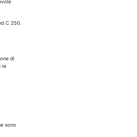
evole
ed C 250.
ione di
 le
he sono