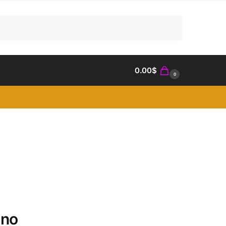
Search
0.00
$
0
ino