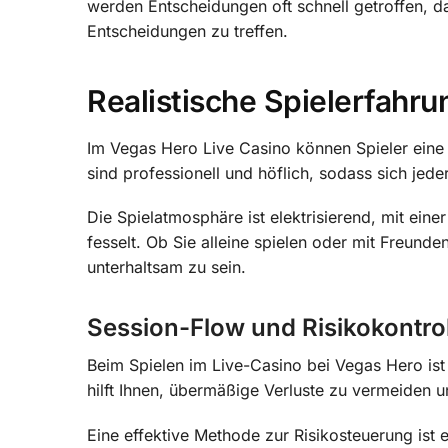
werden Entscheidungen oft schnell getroffen, dah
Entscheidungen zu treffen.
Realistische Spielerfahr
Im Vegas Hero Live Casino können Spieler eine 
sind professionell und höflich, sodass sich jede
Die Spielatmosphäre ist elektrisierend, mit ei
fesselt. Ob Sie alleine spielen oder mit Freunde
unterhaltsam zu sein.
Session-Flow und Risikokontrol
Beim Spielen im Live-Casino bei Vegas Hero ist e
hilft Ihnen, übermäßige Verluste zu vermeiden u
Eine effektive Methode zur Risikosteuerung ist e