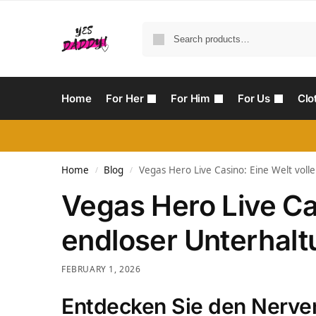
Home
For Her
For Him
For Us
Clo
Home
Blog
Vegas Hero Live Casino: Eine Welt voll
/
/
Vegas Hero Live Cas
endloser Unterhal
FEBRUARY 1, 2026
Entdecken Sie den Nerven