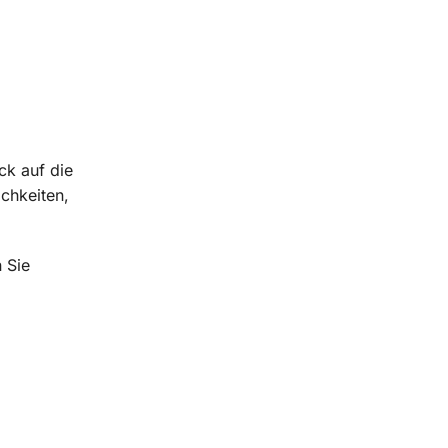
ck auf die
chkeiten,
 Sie