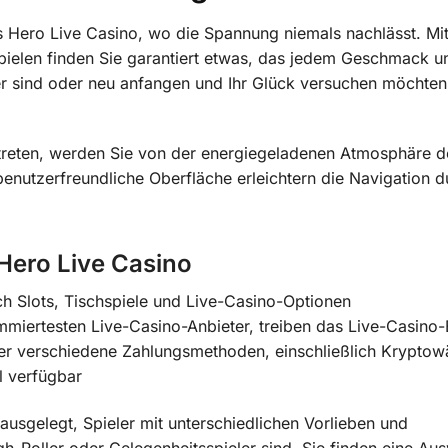
s Hero Live Casino, wo die Spannung niemals nachlässt. Mit
elen finden Sie garantiert etwas, das jedem Geschmack u
eler sind oder neu anfangen und Ihr Glück versuchen möchte
reten, werden Sie von der energiegeladenen Atmosphäre d
enutzerfreundliche Oberfläche erleichtern die Navigation d
Hero Live Casino
ch Slots, Tischspiele und Live-Casino-Optionen
miertesten Live-Casino-Anbieter, treiben das Live-Casino-
er verschiedene Zahlungsmethoden, einschließlich Krypto
l verfügbar
ausgelegt, Spieler mit unterschiedlichen Vorlieben und