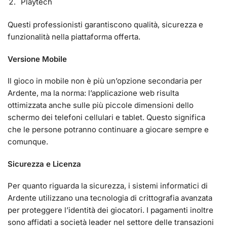
Playtech
Questi professionisti garantiscono qualità, sicurezza e
funzionalità nella piattaforma offerta.
Versione Mobile
Il gioco in mobile non è più un’opzione secondaria per
Ardente, ma la norma: l’applicazione web risulta
ottimizzata anche sulle più piccole dimensioni dello
schermo dei telefoni cellulari e tablet. Questo significa
che le persone potranno continuare a giocare sempre e
comunque.
Sicurezza e Licenza
Per quanto riguarda la sicurezza, i sistemi informatici di
Ardente utilizzano una tecnologia di crittografia avanzata
per proteggere l’identità dei giocatori. I pagamenti inoltre
sono affidati a società leader nel settore delle transazioni