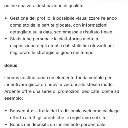
online una vera destinazione di qualità:
Gestione del profilo: è possibile visualizzare l’elenco
completo delle partite giocate, con informazioni
dettagliate sulla data, scommessa e risultato finale.
Statistiche personali: la piattaforma mette a
disposizione degli utenti i dati statistici rilevanti per
migliorare le strategie di gioco nel tempo.
Bonus
I bonus costituiscono un elemento fondamentale per
incentivare giocatori nuovi e vecchi allo stesso modo.
Ardente offre una serie di promozioni dedicate, come ad
esempio:
Benvenuto: si tratta del tradizionale welcome package
offerto a tutti gli utenti che si registrano sul sito.
Bonus dei depositi: un incremento percentuale