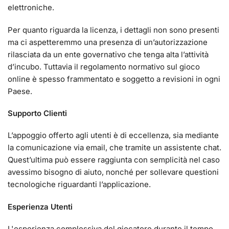
elettroniche.
Per quanto riguarda la licenza, i dettagli non sono presenti
ma ci aspetteremmo una presenza di un’autorizzazione
rilasciata da un ente governativo che tenga alta l’attività
d’incubo. Tuttavia il regolamento normativo sul gioco
online è spesso frammentato e soggetto a revisioni in ogni
Paese.
Supporto Clienti
L’appoggio offerto agli utenti è di eccellenza, sia mediante
la comunicazione via email, che tramite un assistente chat.
Quest’ultima può essere raggiunta con semplicità nel caso
avessimo bisogno di aiuto, nonché per sollevare questioni
tecnologiche riguardanti l’applicazione.
Esperienza Utenti
L'esperienza complessiva del giocatore durante il tempo