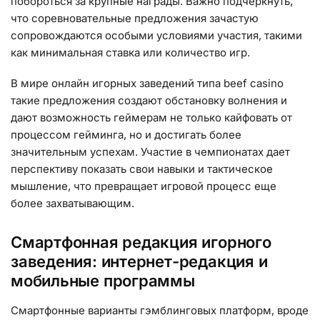
побороться за крупные награды. Важно подчеркнуть,
что соревновательные предложения зачастую
сопровождаются особыми условиями участия, такими
как минимальная ставка или количество игр.
В мире онлайн игорных заведений типа beef casino
такие предложения создают обстановку волнения и
дают возможность геймерам не только кайфовать от
процессом гейминга, но и достигать более
значительным успехам. Участие в чемпионатах дает
перспективу показать свои навыки и тактическое
мышление, что превращает игровой процесс еще
более захватывающим.
Смартфонная редакция игорного
заведения: интернет-редакция и
мобильные программы
Смартфонные варианты гэмблинговых платформ, вроде