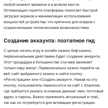
любой момент времени и в всяком месте.
Оптимизация скрипта платформы помогает быстрой
загрузке экранов и минимизации использования
мощностей устройства, что критично для юзеров с
ограниченными техническими возможностями.
Создание аккаунта: поэтапное гид
С целью начать игру в онлайн казино биф казино,
первоначальным действием будет создание аккаунта.
Этот процедура в большинстве случаев занимает
только пару минут. Первоначально нужно перейти на
веб-сайт выбранного казино и найти кнопку
«Регистрация» или «Создать аккаунт». Нажав на эту
кнопку, пользователь переносится на сайт с бланком,
где требуется указать основные данные: имя, почтовый
адрес и пароль. Важно применять актуальный e-mail,
так как он потребуется для активации регистрации.