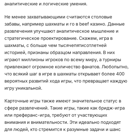
аналитические и логические умения.
Не менее захватывающими считаются столовые
забавы, например шахматы и го в beef казино. Данные
развлечения улучшают аналитическое мышление и
стратегическое проектирование. Скажем, игра в
шахматы, с больше чем тысячепятисотлетней
историей, признаны образцом направления. В них
играют миллионы игроков по всему миру, а турниры
привлекают огромное количество фанатов. Любопытно,
что всякий шаг в игре в шахматы открывает более 400
вероятных развитий хода игры, что превращает каждую
игру уникальной.
Карточные игры также имеют значительное статус в
сфере развлечений. Такие игры, такие как бридж-игра
или преферанс-игра, требуют от участвующих
внимания и внимательности. Эти идеально подходят
для людей, кто стремится к разумные задачи и шанс