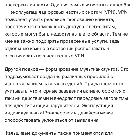
проверки личности. Один из самых известных способов
— эксплуатация цифровых частных систем (VPN). VPN
позволяет утаить реальное геопозицию клиента,
обеспечивая возможность доступа к веб-сайтам,
которые могут быть недоступны в его области. Тем не
менее важно подбирать проверенные услуги, ведь
отдельные казино в состоянии распознавать и
ограничивать некачественные VPN.
Другой подход — формирование мультиаккаунтов. Это
подразумевает создание различных профилей с
использованием разных сведений. При данном стоит
учитывать, что игорные заведения активно борются с
такими действиями и внедряют передовые алгоритмы
для идентификации нарушителей. Эксплуатация
индивидуальных IP-адресовок и девайсов может
способствовать уклониться от выявления.
Фальшивые документы также применяются для