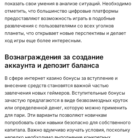
показать свои умения в анализе ситуаций. Необходимо
отметить, что большинство цифровые платформы
предоставляют возможность играть в подобные
развлечения с пользователями со всех уголков
планеты, что открывает новые перспективы и делает
ход игры еще более интересным.
Вознаграждения за создание
аккаунта и депозит баланса
В сфере интернет казино бонусы за вступление и
внесение средств становятся важной частью
завлечения новых геймеров. Вступительные бонусы
зачастую предлагаются в виде безвозмездных круток
или определенной денег, которую можно применить
для пари. Эти варианты позволяют новичкам
попробовать свои навыки безопасно для собственного
капитала. Важно вдумчиво изучать условия, поскольку
нередко необходимо выполнение конкретных