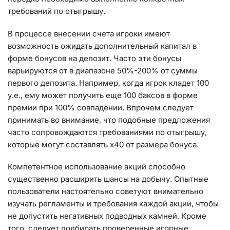
требований по отыгрышу.
В процессе внесении счета игроки имеют
возможность ожидать дополнительный капитал в
форме бонусов на депозит. Часто эти бонусы
варьируются от в диапазоне 50%-200% от суммы
первого депозита. Например, когда игрок кладет 100
у.е., ему может получить еще 100 баксов в форме
премии при 100% совпадении. Впрочем следует
принимать во внимание, что подобные предложения
часто сопровождаются требованиями по отыгрышу,
которые могут составлять x40 от размера бонуса.
Компетентное использование акций способно
существенно расширить шансы на добычу. Опытные
пользователи настоятельно советуют внимательно
изучать регламенты и требования каждой акции, чтобы
не допустить негативных подводных камней. Кроме
того, следует подбирать проверенные игорные