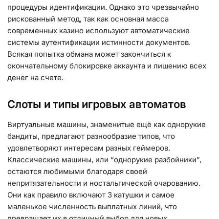
процедуры идентификации. Однако это чрезвычайно
рискованный метод, так как основная масса
современных казино используют автоматические
системы аутентификации истинности документов.
Всякая попытка обмана может закончиться к
окончательному блокировке аккаунта и лишению всех
денег на счете.
Слоты и типы игровых автоматов
Виртуальные машины, знаменитые ещё как однорукие
бандиты, предлагают разнообразие типов, что
удовлетворяют интересам разных геймеров.
Классические машины, или “однорукие разбойники”,
остаются любимыми благодаря своей
непритязательности и ностальгической очарованию.
Они как правило включают 3 катушки и самое
маленькое численность выплатных линий, что
превращает их в отличный выбор для новых