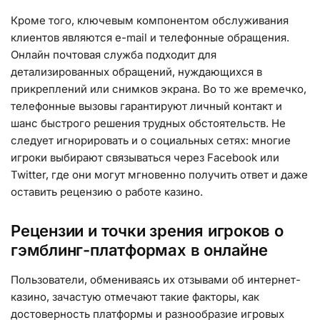
Кроме того, ключевым компонентом обслуживания
клиентов являются e-mail и телефонные обращения.
Онлайн почтовая служба подходит для
детализированных обращений, нуждающихся в
прикреплений или снимков экрана. Во то же времечко,
телефонные вызовы гарантируют личный контакт и
шанс быстрого решения трудных обстоятельств. Не
следует игнорировать и о социальных сетях: многие
игроки выбирают связываться через Facebook или
Twitter, где они могут мгновенно получить ответ и даже
оставить рецензию о работе казино.
Рецензии и точки зрения игроков о
гэмблинг-платформах в онлайне
Пользователи, обмениваясь их отзывами об интернет-
казино, зачастую отмечают такие факторы, как
достоверность платформы и разнообразие игровых