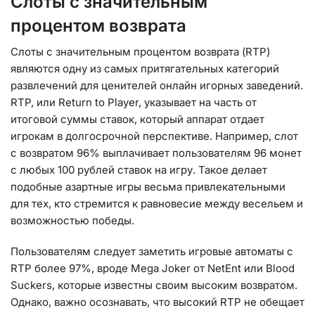
Слоты с значительным
процентом возврата
Слоты с значительным процентом возврата (RTP)
являются одну из самых притягательных категорий
развлечений для ценителей онлайн игорных заведений.
RTP, или Return to Player, указывает на часть от
итоговой суммы ставок, который аппарат отдает
игрокам в долгосрочной перспективе. Например, слот
с возвратом 96% выплачивает пользователям 96 монет
с любых 100 рублей ставок на игру. Такое делает
подобные азартные игры весьма привлекательными
для тех, кто стремится к равновесие между весельем и
возможностью победы.
Пользователям следует заметить игровые автоматы с
RTP более 97%, вроде Mega Joker от NetEnt или Blood
Suckers, которые известны своим высоким возвратом.
Однако, важно осознавать, что высокий RTP не обещает