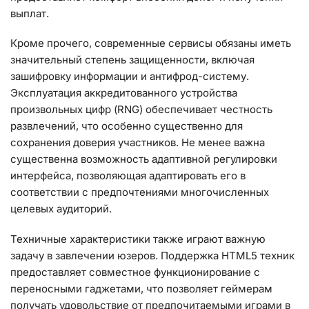
выплат.
Кроме прочего, современные сервисы обязаны иметь
значительный степень защищенности, включая
зашифровку информации и антифрод-систему.
Эксплуатация аккредитованного устройства
произвольных цифр (RNG) обеспечивает честность
развлечений, что особенно существенно для
сохранения доверия участников. Не менее важна
существенна возможность адаптивной регулировки
интерфейса, позволяющая адаптировать его в
соответствии с предпочтениями многочисленных
целевых аудиторий.
Техничные характеристики также играют важную
задачу в завлечении юзеров. Поддержка HTML5 техник
предоставляет совместное функционирование с
переносными гаджетами, что позволяет геймерам
получать удовольствие от предпочитаемыми играми в