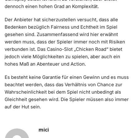
dennoch einen hohen Grad an Komplexität.
Der Anbieter hat sicherzustellen versucht, dass alle
Bedenken bezüglich Fairness und Echtheit im Spiel
gesehen sind. Zusammenfassend wird hier erwähnt
werden muss, dass der Spieler immer noch mit Risiken
verbunden ist. Das Casino-Slot „Chicken Road“ bietet
jedoch viele Möglichkeiten zu spielen, aber auch ein
hohes Maß an Abenteuer und Action.
Es besteht keine Garantie für einen Gewinn und es muss
beachtet werden, dass das Verhältnis von Chance zur
Wahrscheinlichkeit bei dem Spiel nicht unbedingt als
Gleichheit gesehen wird. Die Spieler müssen also immer
auf der Hut sein.
mici