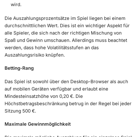
wird.
Die Auszahlungsprozentsätze im Spiel liegen bei einem
durchschnittlichen Wert. Dies ist ein wichtiger Aspekt für
alle Spieler, die sich nach der richtigen Mischung von
Spaß und Gewinn umschauen. Allerdings muss beachtet
werden, dass hohe Volatilitätsstufen an das
Auszahlungsrisiko knüpfen.
Betting-Rang
Das Spiel ist sowohl über den Desktop-Browser als auch
auf mobilen Geräten verfügbar und erlaubt eine
Mindesteinsatzhöhe von 0,20 €. Die
Höchstbetragsbeschränkung betrug in der Regel bei jeder
Sitzung 500 €.
Maximale Gewinnmöglichkeit