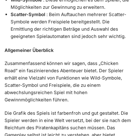
Möglichkeiten zur Gewinnung zu erweitern.
Scatter-Symbol
: Beim Auftauchen mehrerer Scatter-
Symbole werden Freispiele bereitgestellt. Die
Ermittlung der richtigen Beträge und Auswahl des
geeigneten Spielautomaten sind jedoch sehr wichtig.
Allgemeiner Überblick
Zusammenfassend können wir sagen, dass „Chicken
Road“ ein faszinierendes Abenteuer bietet. Der Spieler
erhält eine Vielzahl von Funktionen wie Wild-Symbole,
Scatter-Symbol und Freispiele, die zu einem
abwechslungsreichen Spiel mit hohen
Gewinnmöglichkeiten führen.
Die Grafik des Spiels ist farbenfroh und gut gestaltet. Die
Spieler werden in eine Welt versetzt, bei der sie nach dem
Reichtum des Piratenkapitäns suchen müssen. Das
Gameplay selbst ist leicht zu verstehen, aber bietet