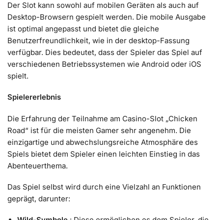
Der Slot kann sowohl auf mobilen Geräten als auch auf
Desktop-Browsern gespielt werden. Die mobile Ausgabe
ist optimal angepasst und bietet die gleiche
Benutzerfreundlichkeit, wie in der desktop-Fassung
verfügbar. Dies bedeutet, dass der Spieler das Spiel auf
verschiedenen Betriebssystemen wie Android oder iOS
spielt.
Spielererlebnis
Die Erfahrung der Teilnahme am Casino-Slot „Chicken
Road“ ist für die meisten Gamer sehr angenehm. Die
einzigartige und abwechslungsreiche Atmosphäre des
Spiels bietet dem Spieler einen leichten Einstieg in das
Abenteuerthema.
Das Spiel selbst wird durch eine Vielzahl an Funktionen
geprägt, darunter:
Wild-Symbole
: Diese ermöglichen es dem Spieler, die