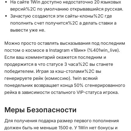
На сайте 1Win доступно недостаточно 20 языковых
версий%2C по умолчанию открывавшийся русская.
Зачастую создаются эти сайты-клоны%2C где
пополнить счет получится%2C а делать ставки а
вывести уже не.
Можно просто оставлять высказывания под последним
постом о космосе в Instagram «1Вин» (%401win_live).
Если ваш комментарий окажется последним и
продержится в что статусе 3 часа%2C вы станете
победителем. Играя за кэш-столами%2C вы
генерируете рейк (комиссию). 1win всякий
понедельник возвращает конца 50% сгенерированного
рейка в зависимости остального VIP-статуса игрока.
Меры Безопасности
Для получения подарка размер первого пополнения
должен быть не меньше 1500 е. У 1Win нет бонусы и