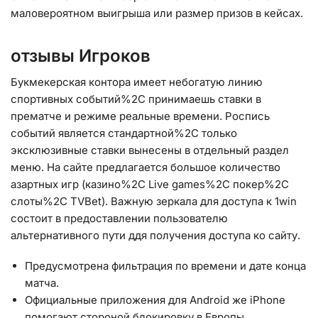
маловероятном выигрыша или размер призов в кейсах.
отзывы Игроков
Букмекерская контора имеет небогатую линию
спортивных событий%2C принимаешь ставки в
прематче и режиме реальные времени. Роспись
событий является стандартной%2C только
эксклюзивные ставки вынесены в отдельный раздел
меню. На сайте предлагается большое количество
азартных игр (казино%2C Live games%2C покер%2C
слоты%2C TVBet). Важную зеркала для доступа к 1win
состоит в предоставлении пользователю
альтернативного пути ддя получения доступа ко сайту.
Предусмотрена фильтрация по времени и дате конца
матча.
Официальные приложения для Android же iPhone
помогают стороной блокировку в Европы.