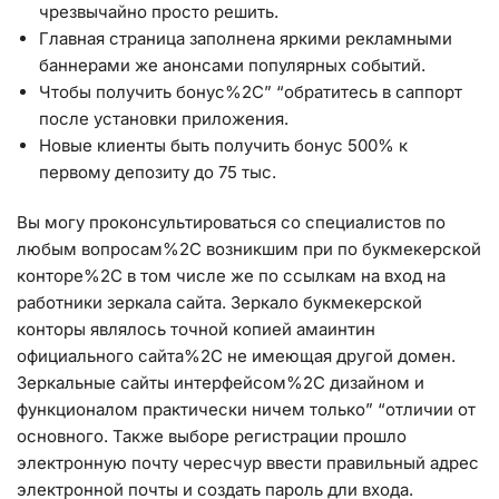
чрезвычайно просто решить.
Главная страница заполнена яркими рекламными
баннерами же анонсами популярных событий.
Чтобы получить бонус%2C” “обратитесь в саппорт
после установки приложения.
Новые клиенты быть получить бонус 500% к
первому депозиту до 75 тыс.
Вы могу проконсультироваться со специалистов по
любым вопросам%2C возникшим при по букмекерской
конторе%2C в том числе же по ссылкам на вход на
работники зеркала сайта. Зеркало букмекерской
конторы являлось точной копией амаинтин
официального сайта%2C не имеющая другой домен.
Зеркальные сайты интерфейсом%2C дизайном и
функционалом практически ничем только” “отличии от
основного. Также выборе регистрации прошло
электронную почту чересчур ввести правильный адрес
электронной почты и создать пароль дли входа.