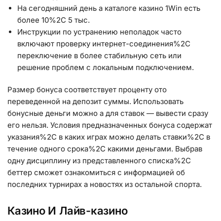
На сегодняшний день а каталоге казино 1Win есть
более 10%2C 5 тыс.
Инструкции по устранению неполадок часто
включают проверку интернет-соединения%2C
переключение в более стабильную сеть или
решение проблем с локальным подключением.
Размер бонуса соответствует проценту ото
переведенной на депозит суммы. Использовать
бонусные деньги можно а для ставок — вывести сразу
его нельзя. Условия предназначенных бонуса содержат
указания%2C в каких играх можно делать ставки%2C в
течение одного срока%2C какими деньгами. Выбрав
одну дисциплину из представленного списка%2C
беттер сможет ознакомиться с информацией об
последних турнирах а новостях из остальной спорта.
Казино И Лайв-казино