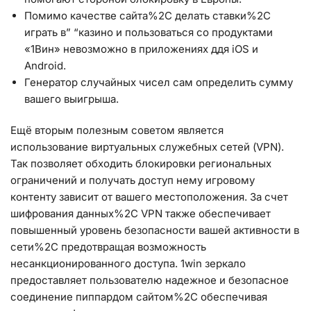
Помимо качестве сайта%2C делать ставки%2C
играть в” “казино и пользоваться со продуктами
«1Вин» невозможно в приложениях ддя iOS и
Android.
Генератор случайных чисел сам определить сумму
вашего выигрыша.
Ещё вторым полезным советом является
использование виртуальных служебных сетей (VPN).
Так позволяет обходить блокировки региональных
ограничений и получать доступ нему игровому
контенту зависит от вашего местоположения. За счет
шифрования данных%2C VPN также обеспечивает
повышенный уровень безопасности вашей активности в
сети%2C предотвращая возможность
несанкционированного доступа. 1win зеркало
предоставляет пользователю надежное и безопасное
соединение пиппардом сайтом%2C обеспечивая