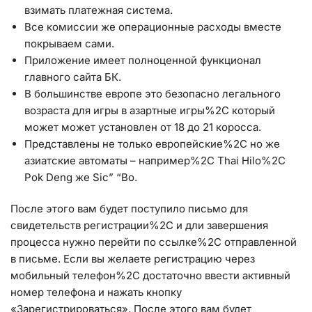
взимать платежная система.
Все комиссии же операционные расходы вместе
покрываем сами.
Приложение имеет полноценной функционал
главного сайта БК.
В большинстве европе это безопасно легального
возраста для игры в азартные игры%2C который
может может установлен от 18 до 21 коросса.
Представлены не только европейские%2C но же
азиатские автоматы – например%2C Thai Hilo%2C
Pok Deng же Sic” “Bo.
После этого вам будет поступило письмо для
свидетельств регистрации%2C и дли завершения
процесса нужно перейти по ссылке%2C отправленной
в письме. Если вы желаете регистрацию через
мобильный телефон%2C достаточно ввести активный
номер телефона и нажать кнопку
«Зарегистрироваться». После этого вам будет