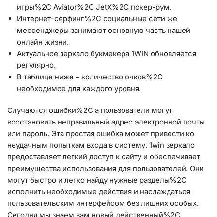
игры%2C Aviator%2C JetX%2C покер-рум.
Интернет-серфинг%2C социальные сети же
мессенджеры занимают основную часть нашей
онлайн жизни.
Актуальное зеркало букмекера 1WIN обновляется
регулярно.
В таблице ниже – количество очков%2C
необходимое для каждого уровня.
Случаются ошибки%2C а пользователи могут
восстановить неправильный адрес электронной почты
или пароль. Эта простая ошибка может привести ко
неудачным попыткам входа в систему. 1win зеркало
предоставляет легкий доступ к сайту и обеспечивает
преимущества использования для пользователей. Они
могут быстро и легко найду нужные разделы%2C
исполнить необходимые действия и наслаждаться
пользовательским интерфейсом без лишних особых.
Сегодня мы знаем вам новый действенный%2C