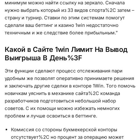
минимум можно найти ссылку на зеркало. Сначала
нужно выбрать который из 33 видов спорта%2C затем –
страну и турнир. Ставки по этим системам помогут
сделали ваш беттинг и казино 1win недостаточно
техничным и же следствие более прибыльным.”
Какой в Сайте 1win Лимит На Вывод
Выигрыша В День%3F
Эти функции сделают процесс отслеживания пари
удобным же позволят оперативно принимаете решения
и заключать другие сделки в конторе 1Win. Того помочь
новичкам уяснить в механике сайта%2C команда
разработчиков подготовиться небольшой набор
советов. С их помощи можно избежать немногих
проблем и лучше освоиться в беттинге.
Комиссия со стороны букмекерской конторы
отсутствует%2C но процент за операцию может