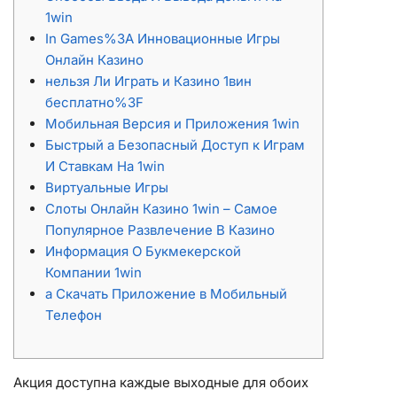
1win
In Games%3A Инновационные Игры
Онлайн Казино
нельзя Ли Играть и Казино 1вин
бесплатно%3F
Мобильная Версия и Приложения 1win
Быстрый а Безопасный Доступ к Играм
И Ставкам На 1win
Виртуальные Игры
Слоты Онлайн Казино 1win – Самое
Популярное Развлечение В Казино
Информация О Букмекерской
Компании 1win
а Скачать Приложение в Мобильный
Телефон
Акция доступна каждые выходные для обоих