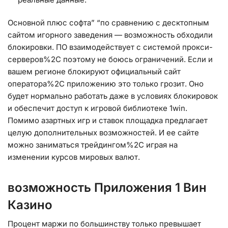
Основной плюс софта” “по сравнению с десктопным
сайтом игорного заведения — возможность обходили
блокировки. ПО взаимодействует с системой прокси-
серверов%2C поэтому не боюсь ограничений. Если и
вашем регионе блокируют официальный сайт
оператора%2C приложению это только грозит. Оно
будет нормально работать даже в условиях блокировок
и обеспечит доступ к игровой библиотеке 1win.
Помимо азартных игр и ставок площадка предлагает
целую дополнительных возможностей. И ее сайте
можно заниматься трейдингом%2C играя на
изменении курсов мировых валют.
возможность Приложения 1 Вин
Казино
Процент маржи по большинству только превышает