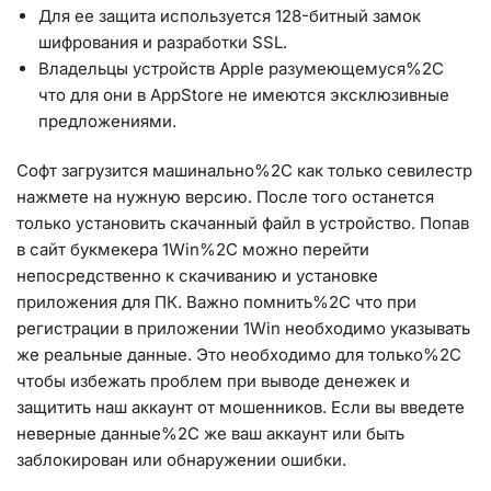
Для ее защита используется 128-битный замок
шифрования и разработки SSL.
Владельцы устройств Apple разумеющемуся%2C
что для они в AppStore не имеются эксклюзивные
предложениями.
Софт загрузится машинально%2C как только севилестр
нажмете на нужную версию. После того останется
только установить скачанный файл в устройство. Попав
в сайт букмекера 1Win%2C можно перейти
непосредственно к скачиванию и установке
приложения для ПК. Важно помнить%2C что при
регистрации в приложении 1Win необходимо указывать
же реальные данные. Это необходимо для только%2C
чтобы избежать проблем при выводе денежек и
защитить наш аккаунт от мошенников. Если вы введете
неверные данные%2C же ваш аккаунт или быть
заблокирован или обнаружении ошибки.