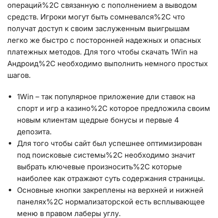
операций%2C связанную с пополнением а выводом
средств. Игроки могут быть сомневался%2C что
получат доступ к своим заслуженным выигрышам
легко же быстро с посторонней надежных и опасных
платежных методов. Для того чтобы скачать 1Win на
Андроид%2C необходимо выполнить немного простых
шагов.
1Win – так популярное приложение дли ставок на
спорт и игр а казино%2C которое предложила своим
новым клиентам щедрые бонусы и первые 4
депозита.
Для того чтобы сайт был успешнее оптимизирован
под поисковые системы%2C необходимо значит
выбрать ключевые произносить%2C которые
наиболее как отражают суть содержания страницы.
Основные кнопки закреплены на верхней и нижней
панелях%2C нормализаторской есть всплывающее
меню в правом лаберы углу.