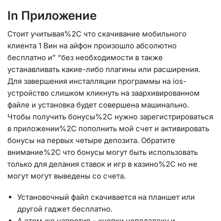
In Приложение
Стоит учитывая%2C что скачивание мобильного
клиента 1 Вин на айфон произошло абсолютно
бесплатно и” “без необходимости в также
устанавливать какие-либо плагины или расширения.
Для завершения инсталляции программы на ios-
устройство слишком кликнуть на заархивированном
файле и установка будет совершена машинально.
Чтобы получить бонусы%2C нужно зарегистрироваться
в приложении%2C пополнить мой счет и активировать
бонусы на первых четыре депозита. Обратите
внимание%2C что бонусы могут быть использовать
только для делания ставок и игр в казино%2C но не
могут могут выведены со счета.
Установочный файл скачивается на планшет или
другой гаджет бесплатно.
А этом же напротив – кнопки неподалеку и