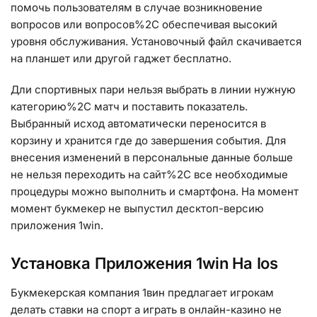
помочь пользователям в случае возникновение
вопросов или вопросов%2C обеспечивая высокий
уровня обслуживания. Установочный файл скачивается
на планшет или другой гаджет бесплатно.
Дли спортивных пари нельзя выбрать в линии нужную
категорию%2C матч и поставить показатель.
Выбранный исход автоматически переносится в
корзину и хранится где до завершения события. Для
внесения изменений в персональные данные больше
не нельзя переходить на сайт%2C все необходимые
процедуры можно выполнить и смартфона. На момент
момент букмекер не выпустил десктоп-версию
приложения 1win.
Установка Приложения 1win На Ios
Букмекерская компания 1вин предлагает игрокам
делать ставки на спорт а играть в онлайн-казино не