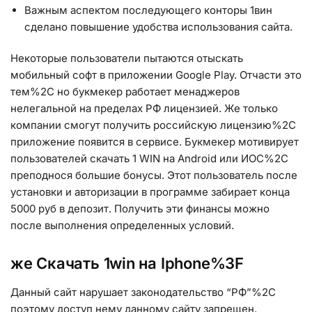
Важным аспектом последующего конторы 1вин
сделано повышение удобства использования сайта.
Некоторые пользователи пытаются отыскать
мобильный софт в приложении Google Play. Отчасти это
тем%2C но букмекер работает менаджеров
нелегальной на пределах РФ лицензией. Же только
компании смогут получить российскую лицензию%2C
приложение появится в сервисе. Букмекер мотивирует
пользователей скачать 1 WIN на Android или ИОС%2C
преподнося большие бонусы. Этот пользователь после
установки и авторизации в программе забирает конца
5000 руб в депозит. Получить эти финансы можно
после выполнения определенных условий.
же Скачать 1win на Iphone%3F
Данный сайт нарушает законодательство “РФ”%2C
поэтому доступ нему данному сайту запрещен.