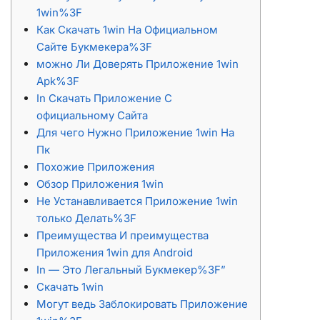
1win%3F
Как Скачать 1win На Официальном
Сайте Букмекера%3F
можно Ли Доверять Приложение 1win
Apk%3F
In Скачать Приложение С
официальному Сайта
Для чего Нужно Приложение 1win На
Пк
Похожие Приложения
Обзор Приложения 1win
Не Устанавливается Приложение 1win
только Делать%3F
Преимущества И преимущества
Приложения 1win для Android
In — Это Легальный Букмекер%3F”
Скачать 1win
Могут ведь Заблокировать Приложение