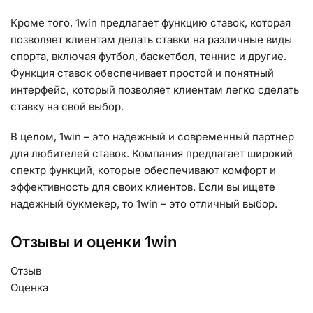
Кроме того, 1win предлагает функцию ставок, которая
позволяет клиентам делать ставки на различные виды
спорта, включая футбол, баскетбол, теннис и другие.
Функция ставок обеспечивает простой и понятный
интерфейс, который позволяет клиентам легко сделать
ставку на свой выбор.
В целом, 1win – это надежный и современный партнер
для любителей ставок. Компания предлагает широкий
спектр функций, которые обеспечивают комфорт и
эффективность для своих клиентов. Если вы ищете
надежный букмекер, то 1win – это отличный выбор.
Отзывы и оценки 1win
Отзыв
Оценка