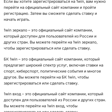
Если вы хотите зарегистрироваться на 1win, вам нужно
перейти на официальный сайт компании и пройти
регистрацию. Затем вы сможете сделать ставку и
начать играть.
1win зеркало – это официальный сайт компании,
который доступен для пользователей из России и
других стран. Вы можете перейти на 1win зеркало,
чтобы зарегистрироваться или сделать ставку.
БК 1win – это официальный сайт компании, который
предлагает широкий спектр услуг, включая ставки на
спорт, киберспорт, политические события и многое
другое. Вы можете перейти на БК 1win, чтобы
зарегистрироваться или сделать ставку.
1win вход – это официальный сайт компании, который
доступен для пользователей из России и других стран.
Вы можете перейти на 1win вход, чтобы
зарегистрироваться или сделать ставку.