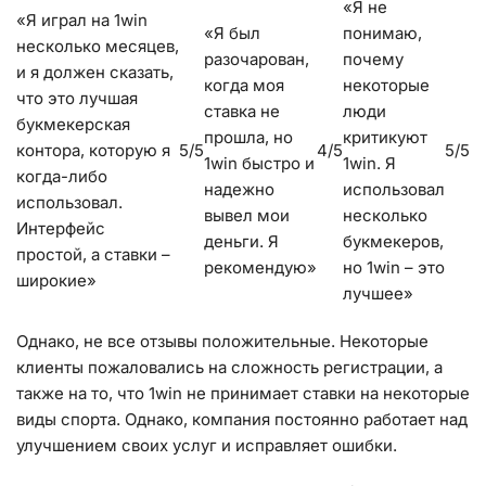
«Я не
«Я играл на 1win
«Я был
понимаю,
несколько месяцев,
разочарован,
почему
и я должен сказать,
когда моя
некоторые
что это лучшая
ставка не
люди
букмекерская
прошла, но
критикуют
контора, которую я
5/5
4/5
5/5
1win быстро и
1win. Я
когда-либо
надежно
использовал
использовал.
вывел мои
несколько
Интерфейс
деньги. Я
букмекеров,
простой, а ставки –
рекомендую»
но 1win – это
широкие»
лучшее»
Однако, не все отзывы положительные. Некоторые
клиенты пожаловались на сложность регистрации, а
также на то, что 1win не принимает ставки на некоторые
виды спорта. Однако, компания постоянно работает над
улучшением своих услуг и исправляет ошибки.