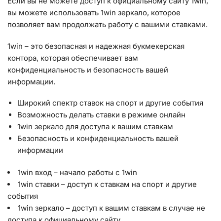
Если вы не можете доступ к официальному сайту 1win,
вы можете использовать 1win зеркало, которое
позволяет вам продолжать работу с вашими ставками.
1win – это безопасная и надежная букмекерская
контора, которая обеспечивает вам
конфиденциальность и безопасность вашей
информации.
Широкий спектр ставок на спорт и другие события
Возможность делать ставки в режиме онлайн
1win зеркало для доступа к вашим ставкам
Безопасность и конфиденциальность вашей
информации
1win вход – начало работы с 1win
1win ставки – доступ к ставкам на спорт и другие
события
1win зеркало – доступ к вашим ставкам в случае не
доступа к официальному сайту