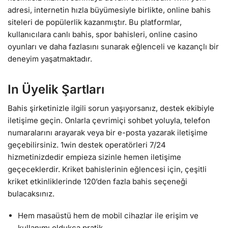
adresi, internetin hızla büyümesiyle birlikte, online bahis
siteleri de popülerlik kazanmıştır. Bu platformlar,
kullanıcılara canlı bahis, spor bahisleri, online casino
oyunları ve daha fazlasını sunarak eğlenceli ve kazançlı bir
deneyim yaşatmaktadır.
In Üyelik Şartları
Bahis şirketinizle ilgili sorun yaşıyorsanız, destek ekibiyle
iletişime geçin. Onlarla çevrimiçi sohbet yoluyla, telefon
numaralarını arayarak veya bir e-posta yazarak iletişime
geçebilirsiniz. 1win destek operatörleri 7/24
hizmetinizdedir empieza sizinle hemen iletişime
geçeceklerdir. Kriket bahislerinin eğlencesi için, çeşitli
kriket etkinliklerinde 120’den fazla bahis seçeneği
bulacaksınız.
Hem masaüstü hem de mobil cihazlar ile erişim ve
kullanımı oldukça pratik.