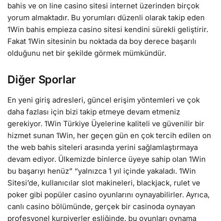
bahis ve on line casino sitesi internet üzerinden birçok
yorum almaktadır. Bu yorumları düzenli olarak takip eden
1Win bahis empieza casino sitesi kendini sürekli geliştirir.
Fakat 1Win sitesinin bu noktada da boy derece başarılı
olduğunu net bir şekilde görmek mümkündür.
Diğer Sporlar
En yeni giriş adresleri, güncel erişim yöntemleri ve çok
daha fazlası için bizi takip etmeye devam etmeniz
gerekiyor. 1Win Türkiye Üyelerine kaliteli ve güvenilir bir
hizmet sunan 1Win, her geçen gün en çok tercih edilen on
the web bahis siteleri arasında yerini sağlamlaştırmaya
devam ediyor. Ülkemizde binlerce üyeye sahip olan 1Win
bu başarıyı henüz” “yalnızca 1 yıl içinde yakaladı. 1Win
Sitesi’de, kullanıcılar slot makineleri, blackjack, rulet ve
poker gibi popüler casino oyunlarını oynayabilirler. Ayrıca,
canlı casino bölümünde, gerçek bir casinoda oynayan
profesyonel kurpiyerler eşliğinde, bu oyunları oynama