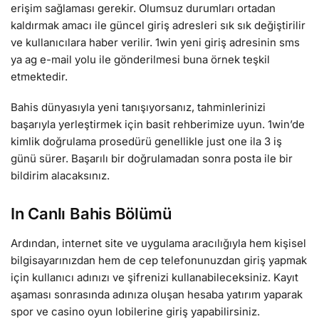
erişim sağlaması gerekir. Olumsuz durumları ortadan
kaldırmak amacı ile güncel giriş adresleri sık sık değiştirilir
ve kullanıcılara haber verilir. 1win yeni giriş adresinin sms
ya ag e-mail yolu ile gönderilmesi buna örnek teşkil
etmektedir.
Bahis dünyasıyla yeni tanışıyorsanız, tahminlerinizi
başarıyla yerleştirmek için basit rehberimize uyun. 1win’de
kimlik doğrulama prosedürü genellikle just one ila 3 iş
günü sürer. Başarılı bir doğrulamadan sonra posta ile bir
bildirim alacaksınız.
In Canlı Bahis Bölümü
Ardından, internet site ve uygulama aracılığıyla hem kişisel
bilgisayarınızdan hem de cep telefonunuzdan giriş yapmak
için kullanıcı adınızı ve şifrenizi kullanabileceksiniz. Kayıt
aşaması sonrasında adınıza oluşan hesaba yatırım yaparak
spor ve casino oyun lobilerine giriş yapabilirsiniz.