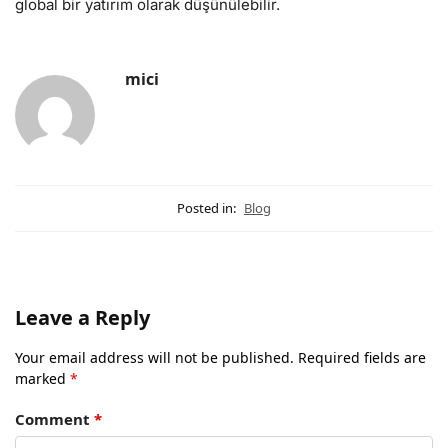
global bir yatırım olarak düşünülebilir.
mici
Posted in:
Blog
Leave a Reply
Your email address will not be published.
Required fields are
marked
*
Comment
*