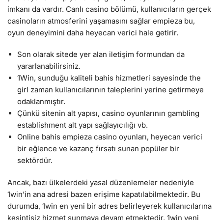
imkanı da vardır. Canlı casino bölümü, kullanıcıların gerçek
casinoların atmosferini yaşamasını sağlar empieza bu,
oyun deneyimini daha heyecan verici hale getirir.
Son olarak sitede yer alan iletişim formundan da
yararlanabilirsiniz.
1Win, sunduğu kaliteli bahis hizmetleri sayesinde the
girl zaman kullanıcılarının taleplerini yerine getirmeye
odaklanmıştır.
Çünkü sitenin alt yapısı, casino oyunlarının gambling
establishment alt yapı sağlayıcılığı vb.
Online bahis empieza casino oyunları, heyecan verici
bir eğlence ve kazanç fırsatı sunan popüler bir
sektördür.
Ancak, bazı ülkelerdeki yasal düzenlemeler nedeniyle
1win’in ana adresi bazen erişime kapatılabilmektedir. Bu
durumda, 1win en yeni bir adres belirleyerek kullanıcılarına
kesintisiz hizmet sunmaya devam etmektedir. 1win yeni