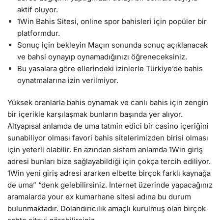
aktif oluyor.
1Win Bahis Sitesi, online spor bahisleri için popüler bir
platformdur.
Sonuç için bekleyin Maçın sonunda sonuç açıklanacak
ve bahsi oynayıp oynamadığınızı öğreneceksiniz.
Bu yasalara göre ellerindeki izinlerle Türkiye’de bahis
oynatmalarına izin verilmiyor.
Yüksek oranlarla bahis oynamak ve canlı bahis için zengin
bir içerikle karşılaşmak bunların başında yer alıyor.
Altyapısal anlamda de uma tatmin edici bir casino içeriğini
sunabiliyor olması favori bahis sitelerimizden birisi olması
için yeterli olabilir. En azından sistem anlamda 1Win giriş
adresi bunları bize sağlayabildiği için çokça tercih ediliyor.
1Win yeni giriş adresi ararken elbette birçok farklı kaynağa
de uma” “denk gelebilirsiniz. İnternet üzerinde yapacağınız
aramalarda your ex kumarhane sitesi adına bu durum
bulunmaktadır. Dolandırıcılık amaçlı kurulmuş olan birçok