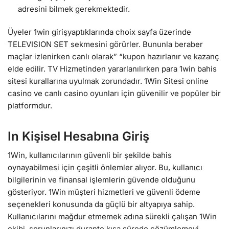
adresini bilmek gerekmektedir.
Üyeler 1win girişyaptıklarında choix sayfa üzerinde
TELEVISION SET sekmesini görürler. Bununla beraber
maçlar izlenirken canlı olarak” “kupon hazırlanır ve kazanç
elde edilir. TV Hizmetinden yararlanılırken para 1win bahis
sitesi kurallarına uyulmak zorundadır. 1Win Sitesi online
casino ve canlı casino oyunları için güvenilir ve popüler bir
platformdur.
In Kişisel Hesabına Giriş
1Win, kullanıcılarının güvenli bir şekilde bahis
oynayabilmesi için çeşitli önlemler alıyor. Bu, kullanıcı
bilgilerinin ve finansal işlemlerin güvende olduğunu
gösteriyor. 1Win müşteri hizmetleri ve güvenli ödeme
seçenekleri konusunda da güçlü bir altyapıya sahip.
Kullanıcılarını mağdur etmemek adına sürekli çalışan 1Win
ekibi, sorunlarınızı durante kısa sürede çözümlemeyi