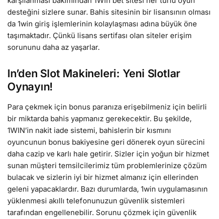
karşılanması bakımından 1Win bet sitesi her türlü oyun
desteğini sizlere sunar. Bahis sitesinin bir lisansının olması
da 1win giriş işlemlerinin kolaylaşması adına büyük öne
taşımaktadır. Çünkü lisans sertifası olan siteler erişim
sorununu daha az yaşarlar.
In’den Slot Makineleri: Yeni Slotlar
Oynayın!
Para çekmek için bonus paranıza erişebilmeniz için belirli
bir miktarda bahis yapmanız gerekecektir. Bu şekilde,
1WIN’in nakit iade sistemi, bahislerin bir kısmını
oyuncunun bonus bakiyesine geri dönerek oyun sürecini
daha cazip ve karlı hale getirir. Sizler için yoğun bir hizmet
sunan müşteri temsilcilerimiz tüm problemlerinize çözüm
bulacak ve sizlerin iyi bir hizmet almanız için ellerinden
geleni yapacaklardır. Bazı durumlarda, 1win uygulamasının
yüklenmesi akıllı telefonunuzun güvenlik sistemleri
tarafından engellenebilir. Sorunu çözmek için güvenlik