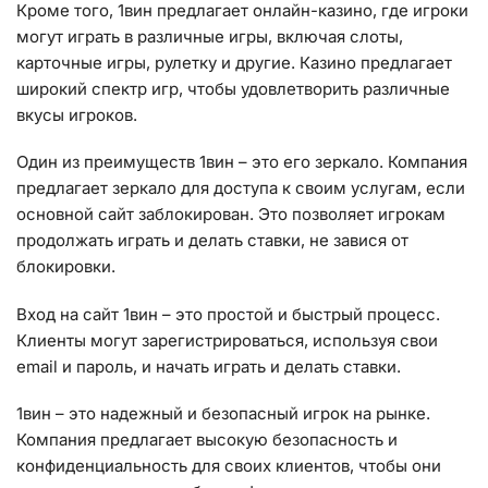
Кроме того, 1вин предлагает онлайн-казино, где игроки
могут играть в различные игры, включая слоты,
карточные игры, рулетку и другие. Казино предлагает
широкий спектр игр, чтобы удовлетворить различные
вкусы игроков.
Один из преимуществ 1вин – это его зеркало. Компания
предлагает зеркало для доступа к своим услугам, если
основной сайт заблокирован. Это позволяет игрокам
продолжать играть и делать ставки, не завися от
блокировки.
Вход на сайт 1вин – это простой и быстрый процесс.
Клиенты могут зарегистрироваться, используя свои
email и пароль, и начать играть и делать ставки.
1вин – это надежный и безопасный игрок на рынке.
Компания предлагает высокую безопасность и
конфиденциальность для своих клиентов, чтобы они