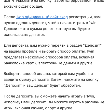
Шаг 4: Нажмите на кнопку “Зарегистрироваться” и ваш
аккаунт будет создан.
После
1win официальный сайт вход
регистрации, вам
нужно сделать депозит, чтобы начать играть в 1win.
Депозит – это сумма денег, которую вы будете
использовать для игры.
Для депозита, вам нужно перейти в раздел “Депозит”
на вашем профиле и выбрать способ оплаты. 1win
предлагает несколько способов оплаты, включая
банковские карты, электронные деньги и другие.
Выберите способ оплаты, который вам удобен, и
введите сумму депозита. Затем, нажмите на кнопку
“Депозит” и ваш депозит будет обработан.
После депозита, вы сможете начать играть в 1win,
используя ваш депозит. Вы можете играть в различные
игры, включая казино, спорт и другие.