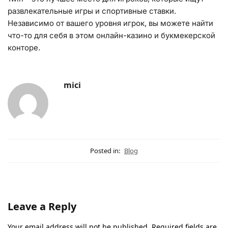
развлекательные игры и спортивные ставки.
Независимо от вашего уровня игрок, вы можете найти
что-то для себя в этом онлайн-казино и букмекерской
конторе.
mici
Posted in:
Blog
Leave a Reply
Your email address will not be published.
Required fields are