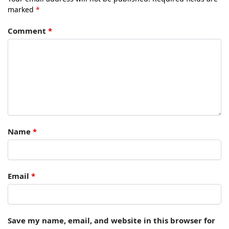
marked
*
Comment
*
Name
*
Email
*
Save my name, email, and website in this browser for