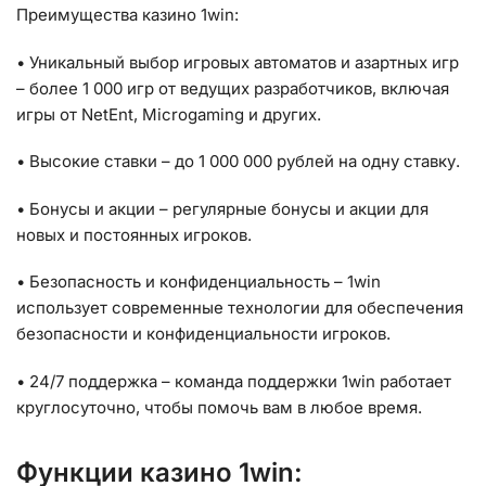
Преимущества казино 1win:
• Уникальный выбор игровых автоматов и азартных игр
– более 1 000 игр от ведущих разработчиков, включая
игры от NetEnt, Microgaming и других.
• Высокие ставки – до 1 000 000 рублей на одну ставку.
• Бонусы и акции – регулярные бонусы и акции для
новых и постоянных игроков.
• Безопасность и конфиденциальность – 1win
использует современные технологии для обеспечения
безопасности и конфиденциальности игроков.
• 24/7 поддержка – команда поддержки 1win работает
круглосуточно, чтобы помочь вам в любое время.
Функции казино 1win: